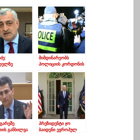
ძე:
მიმდინარეობს
დელზე
პოლიციის კორდონის
ლსონი
გაძლიერება
თან
“ვინოტელთან”
ძელებს საუბარს
 გარეშე
პრეზიდენტი ჯო
იის განხილვა
ბაიდენი ევროპულ
 არაა” –
ტურნეს იწყებს