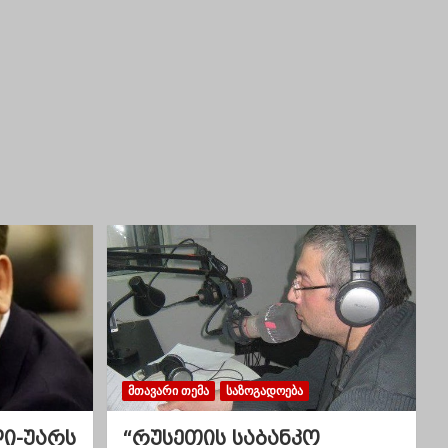
ᲛᲗᲐᲕᲐᲠᲘ ᲗᲔᲛᲐ
ᲡᲐᲖᲝᲒᲐᲓᲝᲔᲑᲐ
ლი-უარს
“რუსეთის საბანკო