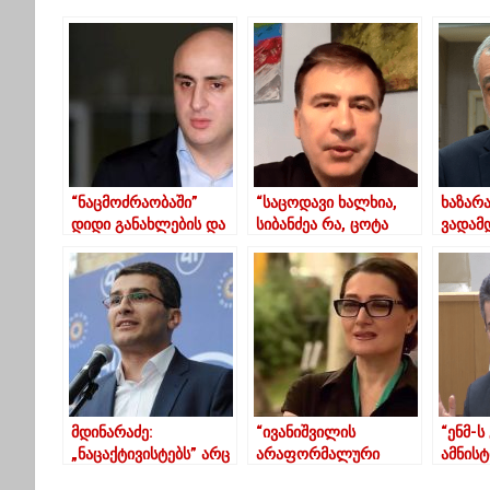
“ნაცმოძრაობაში”
“საცოდავი ხალხია,
ხაზარა
დიდი განახლების და
სიბანძეა რა, ცოტა
ვადამ
დიდი გადაადგილების
ვულგარულად რომ
დანიე
დროა- ნიკა მელია
ვთქვა, ტეხავს”-
მიშელ
სააკაშვილი
გააგრ
ოლიგარქებზე
მდინარაძე:
“ივანიშვილის
“ენმ-ს
„ნაცაქტივისტებს” არც
არაფორმალური
ამნისტ
პოზნერი ადარდებთ,
მმართველობა
სწორი