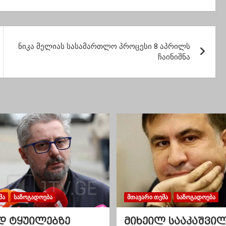
მ ამნისტიის
ის განხილვა
დო
ნიკა მელიას სასამართლო პროცესი 8 აპრილს
ჩაინიშნა
ᲛᲐ
ᲡᲐᲖᲝᲒᲐᲓᲝᲔᲑᲐ
ᲛᲗᲐᲕᲐᲠᲘ ᲗᲔᲛᲐ
ᲡᲐᲖᲝᲒᲐᲓᲝᲔᲑᲐ
დ ტყუილებზე
მიხეილ სააკაშვი