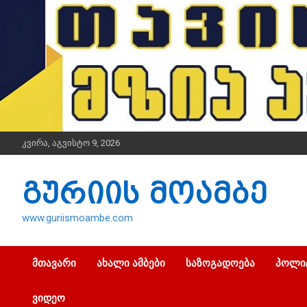
S
k
i
p
t
o
c
o
n
t
კვირა, აგვისტო 9, 2026
e
n
t
გურიის მოამბე
www.guriismoambe.com
ᲛᲗᲐᲕᲐᲠᲘ
ᲐᲮᲐᲚᲘ ᲐᲛᲑᲔᲑᲘ
ᲡᲐᲖᲝᲒᲐᲓᲝᲔᲑᲐ
ᲞᲝᲚᲘ
ᲕᲘᲓᲔᲝ