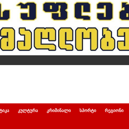
ᲢᲘᲙᲐ
ᲙᲣᲚᲢᲣᲠᲐ
ᲙᲠᲘᲛᲘᲜᲐᲚᲘ
ᲡᲞᲝᲠᲢᲘ
ᲠᲔᲒᲘᲝᲜᲘ