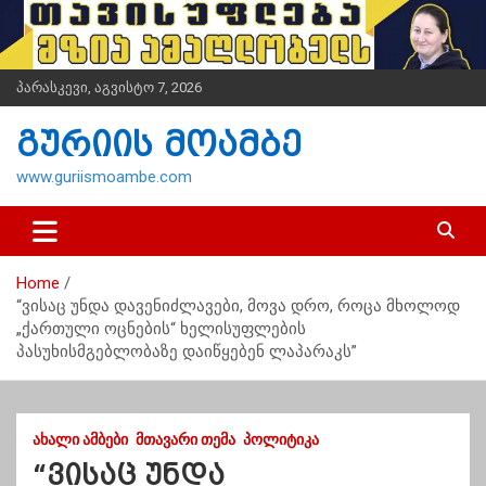
S
k
i
p
პარასკევი, აგვისტო 7, 2026
t
o
გურიის მოამბე
c
o
www.guriismoambe.com
n
t
e
n
Home
t
“ვისაც უნდა დავენიძლავები, მოვა დრო, როცა მხოლოდ
„ქართული ოცნების“ ხელისუფლების
პასუხისმგებლობაზე დაიწყებენ ლაპარაკს”
ᲐᲮᲐᲚᲘ ᲐᲛᲑᲔᲑᲘ
ᲛᲗᲐᲕᲐᲠᲘ ᲗᲔᲛᲐ
ᲞᲝᲚᲘᲢᲘᲙᲐ
“ვისაც უნდა