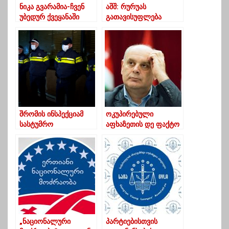
ნიკა გვარამია-ჩვენ
აშშ: რურუას
უბედურ ქვეყანაში
გათავისუფლება
ვცხოვრობთ
გათვალისწინებული
იყო 8 მარტის
შეთანხმებაში
შრომის ინსპექციამ
ოკუპირებული
სასტუმრო
აფხაზეთის დე ფაქტო
“ვინოტელი” 10 000
ლიდერი პოზნერს
ლარით დააჯარიმა
აფხაზეთში ეპატიჟება
„ნაციონალური
პარტიებისთვის