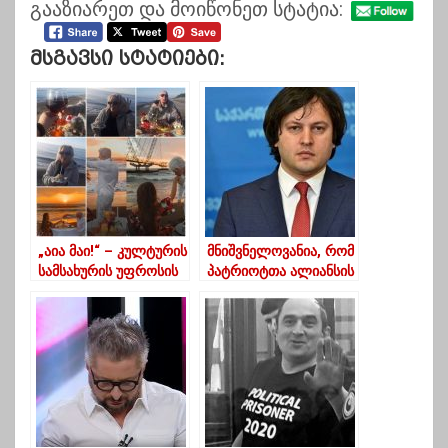
გააზიარეთ და მოიწონეთ სტატია:
Მსგავსი Სტატიები:
„აია მაი!“ – კულტურის
მნიშვნელოვანია, რომ
სამსახურის უფროსის
პატრიოტთა ალიანსის
დაბადების დღე ბერას
რუსული შემადგენელი
და ნანუკას
არ შემოვიდა
ინსპირაციით
პარლამენტში-
კობახიძე