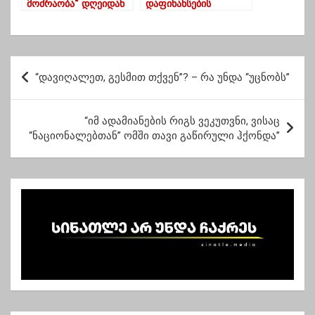
მოძრაობა“ დღეიდან
დაფინანსების
საპარლამენტო
შეწყვეტა – “საია”
საქმიანობას იწყებს
იურიდიულ კომიტეტს
მიმართავს
პ
“დავიღალეთ, გესმით თქვენ”? – რა უნდა “უცნობს”
ო
ს
“იმ ადამიანების რიგს ვეკუთვნი, ვისაც
ტ
“ნაციონალებთან” ომში თავი გაწირული ჰქონდა”
ი
ს
ნ
ა
ვ
ი
გ
ა