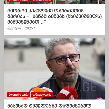
გიორგი კეკელიძე ოზურგეთის
მერიას – “სანამ ბენიას (ჩხიკვიშვილს)
ვაწყენინებთ…”
აგვისტო 6, 2026
.
ᲛᲗᲐᲕᲐᲠᲘ ᲗᲔᲛᲐ
ᲡᲐᲖᲝᲒᲐᲓᲝᲔᲑᲐ
პასუხად ტყუილებზე დაფუძნებულ