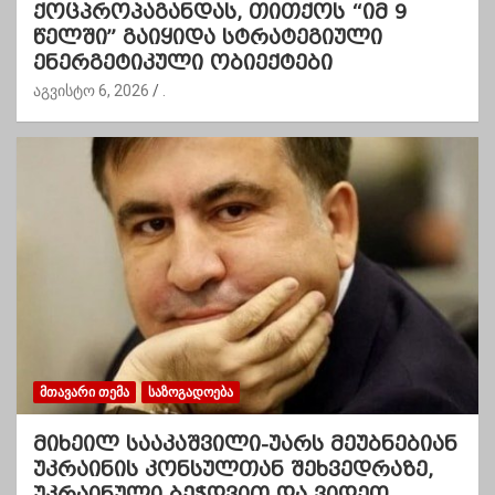
ქოცპროპაგანდას, თითქოს “იმ 9
წელში” გაიყიდა სტრატეგიული
ენერგეტიკული ობიექტები
აგვისტო 6, 2026
.
ᲛᲗᲐᲕᲐᲠᲘ ᲗᲔᲛᲐ
ᲡᲐᲖᲝᲒᲐᲓᲝᲔᲑᲐ
მიხეილ სააკაშვილი-უარს მეუბნებიან
უკრაინის კონსულთან შეხვედრაზე,
უკრაინული ბეჭდვით და ვიდეო