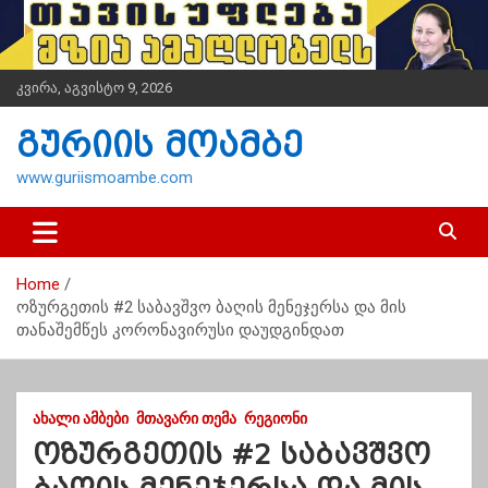
S
k
i
p
კვირა, აგვისტო 9, 2026
t
o
გურიის მოამბე
c
o
www.guriismoambe.com
n
t
e
n
Home
t
ოზურგეთის #2 საბავშვო ბაღის მენეჯერსა და მის
თანაშემწეს კორონავირუსი დაუდგინდათ
ᲐᲮᲐᲚᲘ ᲐᲛᲑᲔᲑᲘ
ᲛᲗᲐᲕᲐᲠᲘ ᲗᲔᲛᲐ
ᲠᲔᲒᲘᲝᲜᲘ
ოზურგეთის #2 საბავშვო