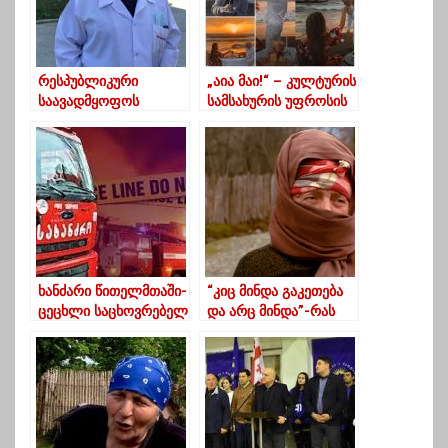
რესპუბლიკური
„აია მაი!“ – კულტურის
საავადმყოფოს
სამსახურის უფროსის
კლინიკურ მენეჯერს
დაბადების დღე ბერას
კორონავირუსი
და ნანუკას
დაუდასტურდა
ინსპირაციით
ხანძარი წითელმთაში-
“კიც მინდა გაკეთება
ცეცხლი საცხოვრებელ
და არც მინდა”-რას
სახლს გაუჩნდა
ფიქრობენ გურულები
ვაქცინაციაზე