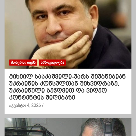
ᲛᲗᲐᲕᲐᲠᲘ ᲗᲔᲛᲐ
ᲡᲐᲖᲝᲒᲐᲓᲝᲔᲑᲐ
მიხეილ სააკაშვილი-უარს მეუბნებიან
უკრაინის კონსულთან შეხვედრაზე,
უკრაინული ბეჭდვით და ვიდეო
კონტენტის მიღებაზე
აგვისტო 4, 2026
.