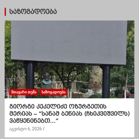
საზოგადოება
ᲛᲗᲐᲕᲐᲠᲘ ᲗᲔᲛᲐ
ᲡᲐᲖᲝᲒᲐᲓᲝᲔᲑᲐ
გიორგი კეკელიძე ოზურგეთის
მერიას – “სანამ ბენიას (ჩხიკვიშვილს)
ვაწყენინებთ…”
აგვისტო 6, 2026
.