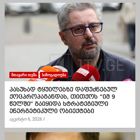
ᲛᲗᲐᲕᲐᲠᲘ ᲗᲔᲛᲐ
ᲡᲐᲖᲝᲒᲐᲓᲝᲔᲑᲐ
პასუხად ტყუილებზე დაფუძნებულ
ქოცპროპაგანდას, თითქოს “იმ 9
წელში” გაიყიდა სტრატეგიული
ენერგეტიკული ობიექტები
აგვისტო 6, 2026
.