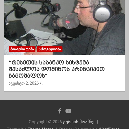
ᲛᲗᲐᲕᲐᲠᲘ ᲗᲔᲛᲐ
ᲡᲐᲖᲝᲒᲐᲓᲝᲔᲑᲐ
“რუსეთის საბანკო სისტემა
შესაძლოა დომინოს პრინციპით
ჩამოშალოს”
აგვისტო 2, 2026
.
Copyright © 2026
გურიის მოამბე