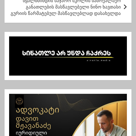
წყალწმინდის საჯარო სკოლის სამოქალაქო
ტ
განათლების მასწავლებელი ნინო ხავთასი
გურიის წარმატებულ მასწავლებლად დასახელდა
ი
ს
ნ
ა
ვ
ი
გ
ა
ც
ი
ა