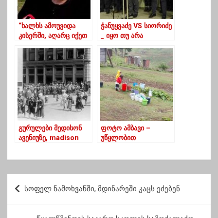
“ხალხს ამოუვიდა
ჭანუყვაძე VS სიორიძე
კისერში, აღარც იქეთ
_ იყო თუ არა
ვართ და აღარც აქეთ”
ხელჩართული ჩხუბი
„ოცნების“ ოფისში
გურულები მედისონ
ფოტო ამბავი –
ავენიუზე, madison
უწყლობით
avenue, NYC ნიუ
დატანჯული ბახმაროს
იორკი, 1908-ფოტო
დამსვენებლები
პ
სოფელ ნამოხვანში, მდინარეში კაცს ეძებენ
ო
ს