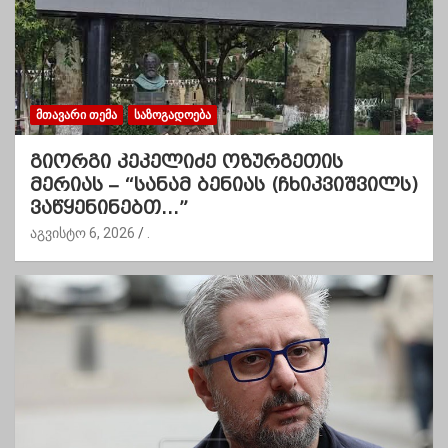
ᲛᲗᲐᲕᲐᲠᲘ ᲗᲔᲛᲐ
ᲡᲐᲖᲝᲒᲐᲓᲝᲔᲑᲐ
გიორგი კეკელიძე ოზურგეთის
მერიას – “სანამ ბენიას (ჩხიკვიშვილს)
ვაწყენინებთ…”
აგვისტო 6, 2026
.