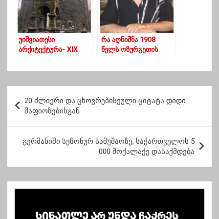
უიშვიათესი
რა აღნიშნა 1908
არქიტექტურა- XlX
წელს ოზურგეთის
საუკუნის ტაძარი
მაზრის ყოფილმა
გურიაში
უფროსმა
ლაზარენკომ ,,გურიის
რესპუბლიკის”
პ
სასამართლო
20 ძლიერი და ცხოვრებისეული ციტატა დიდი
ო
პროცესზე – ირაკლი
მაფიოზებისგან
მახარაძე
ს
ტ
გერმანიში სეზონურ სამუშაოზე, საქართველოს 5
000 მოქალაქე დასაქმდება
ი
ს
ნ
ა
ვ