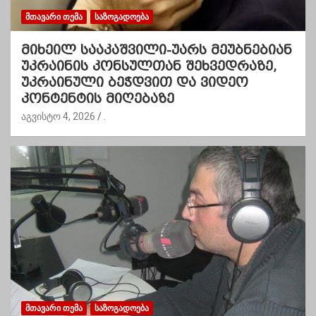
ᲛᲗᲐᲕᲐᲠᲘ ᲗᲔᲛᲐ
ᲡᲐᲖᲝᲒᲐᲓᲝᲔᲑᲐ
მიხეილ სააკაშვილი-უარს მეუბნებიან
უკრაინის კონსულთან შეხვედრაზე,
უკრაინული ბეჭდვით და ვიდეო
კონტენტის მიღებაზე
აგვისტო 4, 2026
.
ᲛᲗᲐᲕᲐᲠᲘ ᲗᲔᲛᲐ
ᲡᲐᲖᲝᲒᲐᲓᲝᲔᲑᲐ