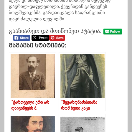
წელს კი წითელ არმიასთან ბრძოლის შედეგად
დაჭრილ-დაფლეთილი, ქვეყნიდან განდევნეს
ბოლშევიკებმა. გარდაიცვალა საფრანგეთში.
დაკრძალულია ლევილში.
გააზიარეთ და მოიწონეთ სტატია:
Მსგავსი Სტატიები:
“ქართველი ერი არ
“შევარდნაძისთანა
დაივიწყებს ბ.
რომ ხუთი კაცი
ჩხიკვიშვილის
გვყავდეს, ყველა
მოღვაწეობას”
სოციალ-
დემოკრატებს
გავანადგურებდითო”