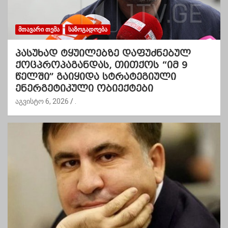
ᲛᲗᲐᲕᲐᲠᲘ ᲗᲔᲛᲐ
ᲡᲐᲖᲝᲒᲐᲓᲝᲔᲑᲐ
პასუხად ტყუილებზე დაფუძნებულ
ქოცპროპაგანდას, თითქოს “იმ 9
წელში” გაიყიდა სტრატეგიული
ენერგეტიკული ობიექტები
აგვისტო 6, 2026
.