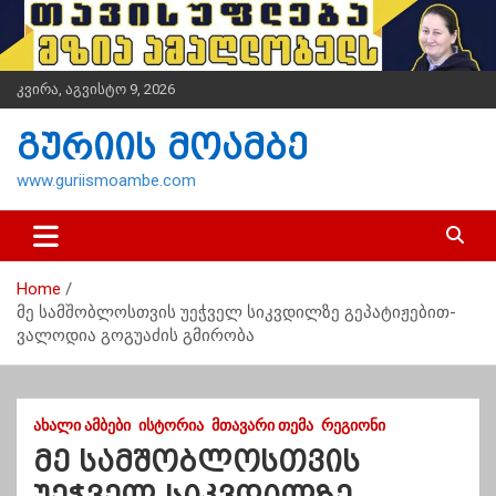
S
k
i
p
კვირა, აგვისტო 9, 2026
t
o
გურიის მოამბე
c
o
www.guriismoambe.com
n
t
e
n
Home
t
მე სამშობლოსთვის უეჭველ სიკვდილზე გეპატიჟებით-
ვალოდია გოგუაძის გმირობა
ᲐᲮᲐᲚᲘ ᲐᲛᲑᲔᲑᲘ
ᲘᲡᲢᲝᲠᲘᲐ
ᲛᲗᲐᲕᲐᲠᲘ ᲗᲔᲛᲐ
ᲠᲔᲒᲘᲝᲜᲘ
მე სამშობლოსთვის