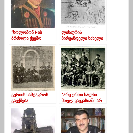
“სოლომონ I-ის
ლიხაურის
ბრძოლა ქვემო
პირვანდელი სახელი
გურიისათვის”
,, რეხუელი“ იყო
გურიის სამტავროს
“არც ერთი ხალხი
გაუქმება
მთელ კავკასიაში არ
მიისწრაფის
განათლებისკენ ისე,
როგორც გურულები”