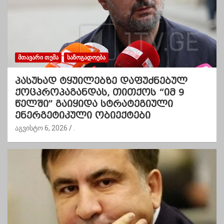
ᲛᲗᲐᲕᲐᲠᲘ ᲗᲔᲛᲐ
ᲡᲐᲖᲝᲒᲐᲓᲝᲔᲑᲐ
პასუხად ტყუილებზე დაფუძნებულ
ქოცპროპაგანდას, თითქოს “იმ 9
წელში” გაიყიდა სტრატეგიული
ენერგეტიკული ობიექტები
აგვისტო 6, 2026
.