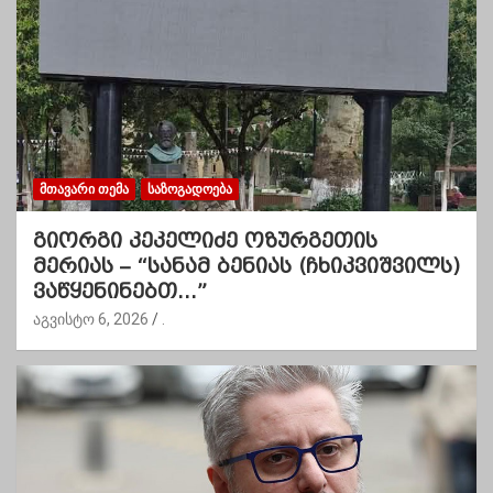
ᲛᲗᲐᲕᲐᲠᲘ ᲗᲔᲛᲐ
ᲡᲐᲖᲝᲒᲐᲓᲝᲔᲑᲐ
გიორგი კეკელიძე ოზურგეთის
მერიას – “სანამ ბენიას (ჩხიკვიშვილს)
ვაწყენინებთ…”
აგვისტო 6, 2026
.