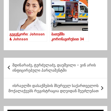
ქართველი ექიმების
დაიწყოს
რჩევები
გეგეჭკორი: Johnson
ბათუმში
& Johnson
კორონავირუსით 34
საქართველოსთვის
წლის ქალი
იდეალური ვაქცინაა
გარდაიცვალა
და ჩინურ სინოფარმზე
იაფია
პ
მდინარაძე, ტურძელაძე, დაუშვილი – ვინ არის
ო
ინფიცირებული პარლამენტში
ს
ტ
ისრაელში დასაქმების მსურველ საქართველოს
მოქალაქეებს რეგისტრაცია დღეიდან შეეძლებათ
ი
ს
ნ