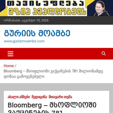
S
k
i
p
ორშაბათი, აგვისტო 10, 2026
t
o
გურიის მოამბე
c
o
www.guriismoambe.com
n
t
e
n
Home
t
Bloomberg – მსოფლიოში ვაქცინების 781 მილიონამდე
დოზაა გამოყენებული
ᲐᲮᲐᲚᲘ ᲐᲛᲑᲔᲑᲘ
ᲛᲔᲓᲘᲪᲘᲜᲐ
ᲛᲗᲐᲕᲐᲠᲘ ᲗᲔᲛᲐ
Bloomberg – მსოფლიოში