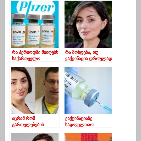
კორონავირუსი
დაუდასტურდა,
დაუდასტურდა
გარდაიცვალა 46
რა პერიოდში მიიღებს
რა მოხდება, თუ
საქართველო
ვაქცინაცია დროულად
ვაქცინას- რა თქვა
არ დაიწყება – ნანა
covax-პლატფორმის
გეგეჭკორის
წარმომადგენელმა
განმარტება
აცრამ რომ
ვაქცინაციაზე
გართულებების
საყოველთაო
გარეშე ჩაიაროს-
რეგისტრაცია
ამერიკაში მოღვაწე
შესაძლოა აპრილში