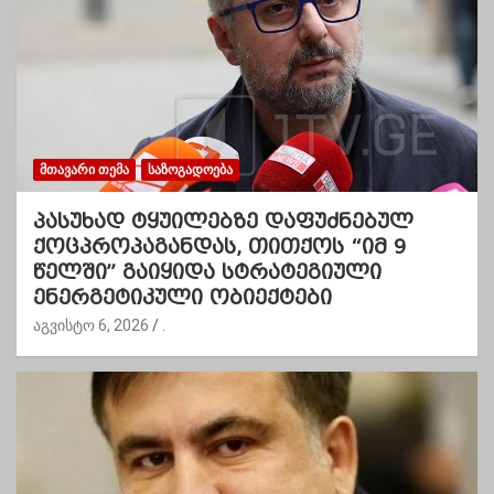
ᲛᲗᲐᲕᲐᲠᲘ ᲗᲔᲛᲐ
ᲡᲐᲖᲝᲒᲐᲓᲝᲔᲑᲐ
პასუხად ტყუილებზე დაფუძნებულ
ქოცპროპაგანდას, თითქოს “იმ 9
წელში” გაიყიდა სტრატეგიული
ენერგეტიკული ობიექტები
აგვისტო 6, 2026
.