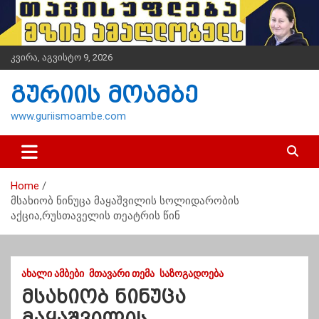
S
k
i
p
კვირა, აგვისტო 9, 2026
t
o
გურიის მოამბე
c
o
www.guriismoambe.com
n
t
e
n
Home
t
მსახიობ ნინუცა მაყაშვილის სოლიდარობის
აქცია,რუსთაველის თეატრის წინ
ᲐᲮᲐᲚᲘ ᲐᲛᲑᲔᲑᲘ
ᲛᲗᲐᲕᲐᲠᲘ ᲗᲔᲛᲐ
ᲡᲐᲖᲝᲒᲐᲓᲝᲔᲑᲐ
მსახიობ ნინუცა