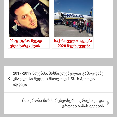
წელს- G&T
“რაც უფრო მეტად
საქართველო იცლება
უხდი ხარკს სხვის
– 2020 წელს ქვეყანა
შეხედულებას, მით
75 000-მდე
უფრო ემონები
მოქალაქემ დატოვა
შენთვის მიუღებელ
პრინციპებს,საბოლოო
პ
დ საკუთარი თავი
2017-2019 წლებში, მასწავლებელთა გამოცდაზე
ო
შემოგძახებს-,,ასე
უმაღლესი შედეგი მხოლოდ 1,5%-ს ჰქონდა –
გაგრძელება
აუდიტი
ს
შეუძლებელია”…”
ტ
მთავრობა მიწის რესურსებს აღრიცხავს და
ი
ერთიან ბაზას შექმნის
ს