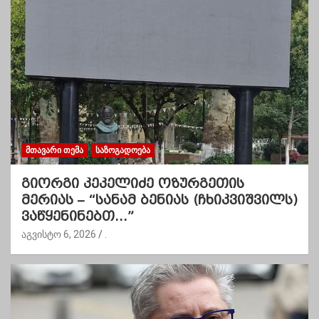
ᲛᲗᲐᲕᲐᲠᲘ ᲗᲔᲛᲐ
ᲡᲐᲖᲝᲒᲐᲓᲝᲔᲑᲐ
გიორგი კეკელიძე ოზურგეთის
მერიას – “სანამ ბენიას (ჩხიკვიშვილს)
ვაწყენინებთ…”
აგვისტო 6, 2026
.