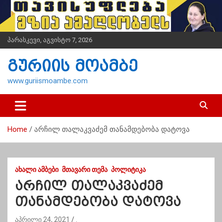
S
k
i
p
პარასკევი, აგვისტო 7, 2026
t
o
გურიის მოამბე
c
o
www.guriismoambe.com
n
t
e
n
Home
არჩილ თალაკვაძემ თანამდებობა დატოვა
t
ᲐᲮᲐᲚᲘ ᲐᲛᲑᲔᲑᲘ
ᲛᲗᲐᲕᲐᲠᲘ ᲗᲔᲛᲐ
ᲞᲝᲚᲘᲢᲘᲙᲐ
არჩილ თალაკვაძემ
თანამდებობა დატოვა
აპრილი 24, 2021
.