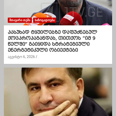
ᲛᲗᲐᲕᲐᲠᲘ ᲗᲔᲛᲐ
ᲡᲐᲖᲝᲒᲐᲓᲝᲔᲑᲐ
პასუხად ტყუილებზე დაფუძნებულ
ქოცპროპაგანდას, თითქოს “იმ 9
წელში” გაიყიდა სტრატეგიული
ენერგეტიკული ობიექტები
აგვისტო 6, 2026
.