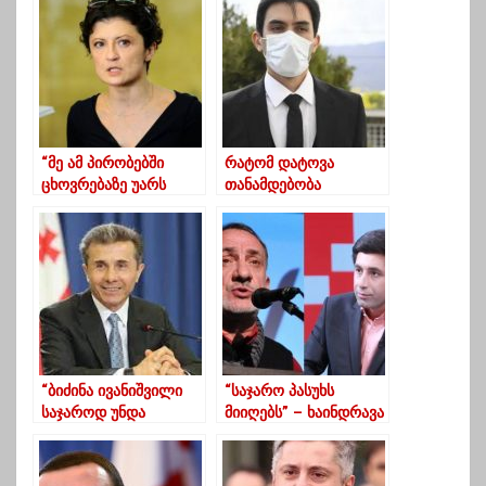
მიმართავს
ხალხი”
“მე ამ პირობებში
რატომ დატოვა
ცხოვრებაზე უარს
თანამდებობა
ვამბობ”
უფროსმა
პროკურორმა ზაზა
დათუკიშვილმა
“ბიძინა ივანიშვილი
“საჯარო პასუხს
საჯაროდ უნდა
მიიღებს” – ხაინდრავა
აიცრას”
ვახო სანაიას ემუქრება