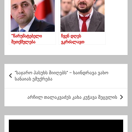
“წარუმატებელი
ჩვენ დღეს
შეთქმულება
ვკრძალავთ
სახელმწიფოს
არამარტო ლექსოს,
წინააღმდეგ” –
ჩვენ დღეს
ღარიბაშვილი
ვკრძალავთ ჩვენი
გადადგომას არ
სიცოცხლის უფლებას
პ
აპირებს
– ნიკა გვარამია
“საჯარო პასუხს მიიღებს” – ხაინდრავა ვახო
ო
სანაიას ემუქრება
ს
ტ
არჩილ თალაკვაძეს კახა კუჭავა შეცვლის
ი
ს
ნ