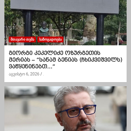
ᲛᲗᲐᲕᲐᲠᲘ ᲗᲔᲛᲐ
ᲡᲐᲖᲝᲒᲐᲓᲝᲔᲑᲐ
გიორგი კეკელიძე ოზურგეთის
მერიას – “სანამ ბენიას (ჩხიკვიშვილს)
ვაწყენინებთ…”
აგვისტო 6, 2026
.