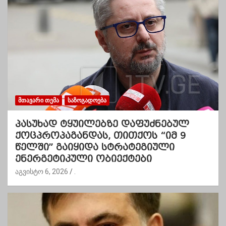
ᲛᲗᲐᲕᲐᲠᲘ ᲗᲔᲛᲐ
ᲡᲐᲖᲝᲒᲐᲓᲝᲔᲑᲐ
პასუხად ტყუილებზე დაფუძნებულ
ქოცპროპაგანდას, თითქოს “იმ 9
წელში” გაიყიდა სტრატეგიული
ენერგეტიკული ობიექტები
აგვისტო 6, 2026
.