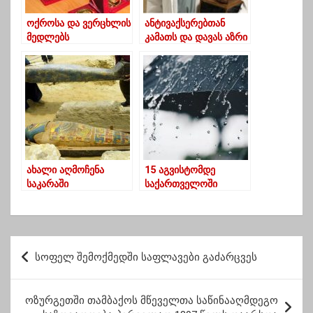
ოქროსა და ვერცხლის
ანტივაქსერებთან
მედლებს
კამათს და დავას აზრი
კურსდამთავრებულები
არ აქვს – ზურაბ
1-ელ სექტემბრამდე
გურული
მიიღებენ
ახალი აღმოჩენა
15 აგვისტომდე
საკარაში
საქართველოში
ძლიერი წვიმა და
ქარია მოსალოდნელი
პ
სოფელ შემოქმედში საფლავები გაძარცვეს
ო
ს
ოზურგეთში თამბაქოს მწეველთა საწინააღმდეგო