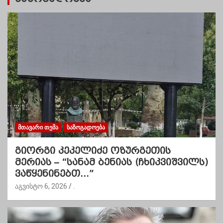
ᲛᲗᲐᲕᲐᲠᲘ ᲗᲔᲛᲐ
ᲡᲐᲖᲝᲒᲐᲓᲝᲔᲑᲐ
გიორგი კეკელიძე ოზურგეთის
მერიას – “სანამ ბენიას (ჩხიკვიშვილს)
ვაწყენინებთ…”
აგვისტო 6, 2026
.