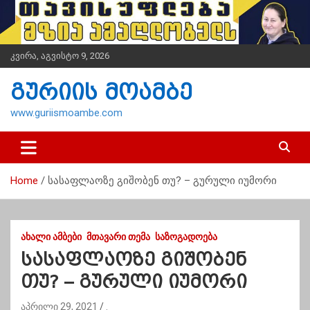
S
k
i
p
კვირა, აგვისტო 9, 2026
t
o
გურიის მოამბე
c
o
www.guriismoambe.com
n
t
e
n
Home
სასაფლაოზე გიშობენ თუ? – გურული იუმორი
t
ᲐᲮᲐᲚᲘ ᲐᲛᲑᲔᲑᲘ
ᲛᲗᲐᲕᲐᲠᲘ ᲗᲔᲛᲐ
ᲡᲐᲖᲝᲒᲐᲓᲝᲔᲑᲐ
სასაფლაოზე გიშობენ
თუ? – გურული იუმორი
აპრილი 29, 2021
.