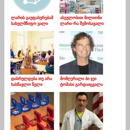
ლარის გაუფასურებამ
ასეულობით მილიონი
სახელმწიფო ვალი
ლარი-რა შემოსავალი
1.84 მლრდ ლარით
აქვს „ავერსს“, „პსპ-
გაზარდა – აუდიტის
სა“ და „ჯიპისის“
დასკვნა
დასრულდება თუ არა
მომღერალი ბი ჯეი
სასწავლო წელი
ტომასი გარდაიცვალა
სკოლის შენობებში