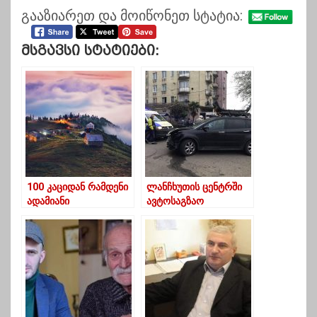
გააზიარეთ და მოიწონეთ სტატია:
Მსგავსი Სტატიები:
100 კაციდან რამდენი
ლანჩხუთის ცენტრში
ადამიანი
ავტოსაგზაო
მოისურვებდა გურიაში
შემთხვევა მოხდა
ცხოვრებას-რა აჩვენა
რუკამ?