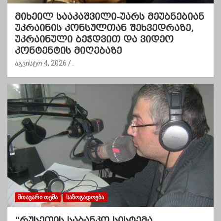
მიხეილ სააკაშვილი-უარს მეუბნებიან
უკრაინის კონსულთან შეხვედრაზე,
უკრაინული ბეჭდვით და ვიდეო
კონტენტის მიღებაზე
აგვისტო 4, 2026
.
ᲛᲗᲐᲕᲐᲠᲘ ᲗᲔᲛᲐ
ᲡᲐᲖᲝᲒᲐᲓᲝᲔᲑᲐ
“რუსეთის საბანკო სისტემა