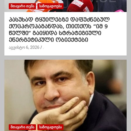
ᲛᲗᲐᲕᲐᲠᲘ ᲗᲔᲛᲐ
ᲡᲐᲖᲝᲒᲐᲓᲝᲔᲑᲐ
პასუხად ტყუილებზე დაფუძნებულ
ქოცპროპაგანდას, თითქოს “იმ 9
წელში” გაიყიდა სტრატეგიული
ენერგეტიკული ობიექტები
აგვისტო 6, 2026
.
ᲛᲗᲐᲕᲐᲠᲘ ᲗᲔᲛᲐ
ᲡᲐᲖᲝᲒᲐᲓᲝᲔᲑᲐ