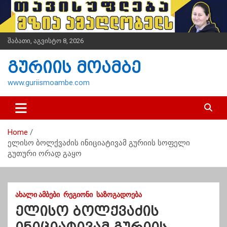
S
k
i
p
შაბათი, აგვისტო 8, 2026
t
o
გურიის მოამბე
c
o
www.guriismoambe.com
n
t
e
n
Home
t
ელისო ბოლქვაძის ინიციატივამ გურიის სოფელი
გუთური ორად გაყო
ᲐᲮᲐᲚᲘ ᲐᲛᲑᲔᲑᲘ
ᲠᲔᲒᲘᲝᲜᲘ
ᲡᲐᲖᲝᲒᲐᲓᲝᲔᲑᲐ
ელისო ბოლქვაძის