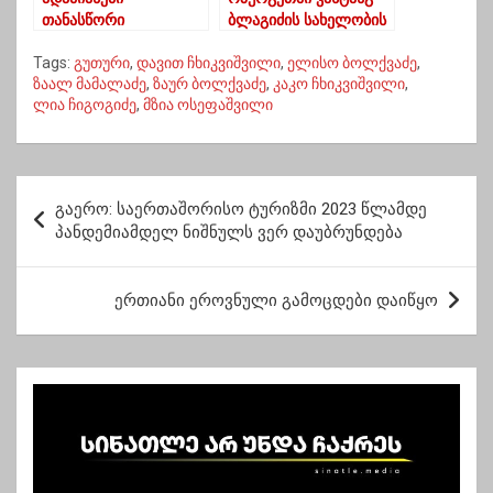
თანასწორი
ბლაგიძის სახელობის
იბადებიან…
“ქუჩის კალათბურთის”
Tags:
გუთური
,
დავით ჩხიკვიშვილი
,
ელისო ბოლქვაძე
,
მე-3 ტურნირი
ზაალ მამალაძე
,
ზაურ ბოლქვაძე
,
კაკო ჩხიკვიშვილი
,
გაიმართა
ლია ჩიგოგიძე
,
მზია ოსეფაშვილი
პ
გაერო: საერთაშორისო ტურიზმი 2023 წლამდე
ო
პანდემიამდელ ნიშნულს ვერ დაუბრუნდება
ს
ტ
ერთიანი ეროვნული გამოცდები დაიწყო
ი
ს
ნ
ა
ვ