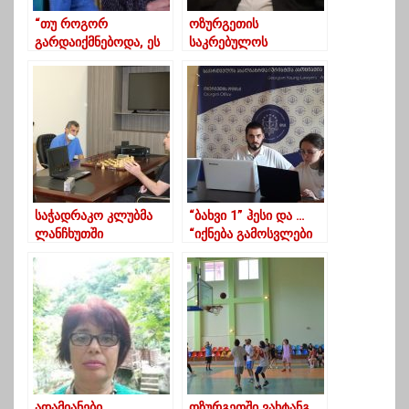
“თუ როგორ
ოზურგეთის
გარდაიქმნებოდა, ეს
საკრებულოს
ღრმად მოხუცი და
თავმჯდომარის
ათას დაავადებასთან
ყოფილი მოადგილე
მებრძოლი კაცი
კორონა ვირუსით
კამერის
გარდაიცვალა
ჩართვისთანავე
ახალგაზრდული
შემართების
მსახიობად”
საჭადრაკო კლუბმა
“ბახვი 1” ჰესი და …
ლანჩხუთში
“იქნება გამოსვლები
სოციალურად
და გაფიცვები,
დაუცველ ბავშვებს
კარვები და
საჩუქრები გადასცა
უბედურებები” –
შეიცვლება თუ არა
ბახმარო
ადამიანები
ოზურგეთში ვახტანგ