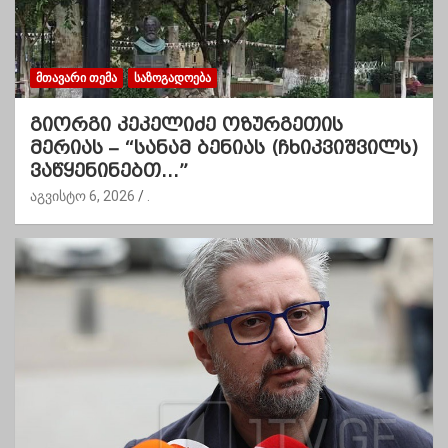
ᲛᲗᲐᲕᲐᲠᲘ ᲗᲔᲛᲐ
ᲡᲐᲖᲝᲒᲐᲓᲝᲔᲑᲐ
გიორგი კეკელიძე ოზურგეთის
მერიას – “სანამ ბენიას (ჩხიკვიშვილს)
ვაწყენინებთ…”
აგვისტო 6, 2026
.