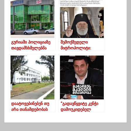
შორის
სატვირთოები ნებაზე
მოლაპარაკებები
მიშვებულია
მიმდინარეობს
გურიაში პოლიციაზე
შემოქმედელი
თავდამსხმელებმა
მიტროპოლიტი:
დაკავებული
“ლიბერალიზმი ერთ
გაათავისუფლეს და
ერთი სერიოზული
სამართალდამცველებ
ცოდვაა”
ი ცემეს?
დაატოვებინებენ თუ
“გადავწყვიტე კენჭი
არა თანამდებობას
დამოუკიდებელ
გახარიას გუნდში
მაჟორიტარად
გადასულ სამსახურის
ვიყარო”-ირაკლი
უფროსს _ გურია
მარშანიშვილმა