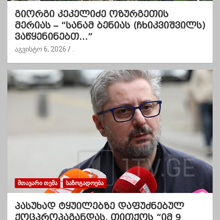
გიორგი კეკელიძე ოზურგეთის
მერიას – “სანამ ბენიას (ჩხიკვიშვილს)
ვაწყენინებთ…”
აგვისტო 6, 2026
.
ᲛᲗᲐᲕᲐᲠᲘ ᲗᲔᲛᲐ
ᲡᲐᲖᲝᲒᲐᲓᲝᲔᲑᲐ
პასუხად ტყუილებზე დაფუძნებულ
ქოცპროპაგანდას, თითქოს “იმ 9