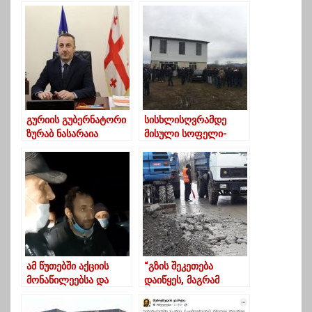
გურიის გუბერნატორი
სისხლისღვრამდე
ზურაბ ნასარაია
მისული სოფელი-
მოსახლეობას დამდეგ
გურიის გუბერნატორმა
შობა-ახალ წელს
მოსახლეობასთან
ულოცავს
შესახვედრად ვერ
მოიცალა
ამ წუთებში აქციის
“გზის შეკეთება
მონაწილეებსა და
დაიწყეს, მაგრამ
ადგილობრივ
თანხა ხომ ზედმეტად
ხელისუფლებას
იხარჯება”?-სანამ