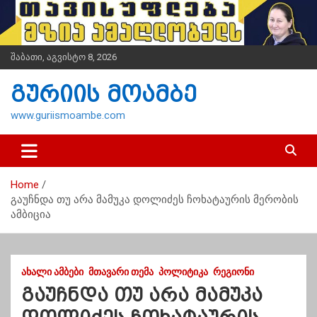
S
k
i
p
შაბათი, აგვისტო 8, 2026
t
o
გურიის მოამბე
c
o
www.guriismoambe.com
n
t
e
n
Home
t
გაუჩნდა თუ არა მამუკა დოლიძეს ჩოხატაურის მერობის
ამბიცია
ᲐᲮᲐᲚᲘ ᲐᲛᲑᲔᲑᲘ
ᲛᲗᲐᲕᲐᲠᲘ ᲗᲔᲛᲐ
ᲞᲝᲚᲘᲢᲘᲙᲐ
ᲠᲔᲒᲘᲝᲜᲘ
გაუჩნდა თუ არა მამუკა