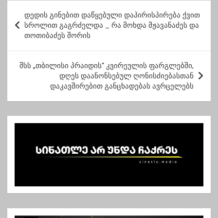
სკანდალების
პარტია დატოვა
პ
მოლოდინში
დედის გინებით დაწყებული დაპირისპირება ქვით
ო
სროლით გაგრძელდა _ რა მოხდა მჟავანაძეს და
თოთიბაძეს შორის
ს
ტ
შსს „თბილისი პრაიდის“ კვირეულის ფარგლებში,
ი
დღეს დაანონსებულ ღონისძიებასთან
ს
დაკავშირებით განცხადებას ავრცელებს
ნ
ა
ვ
ი
გ
ა
ც
ი