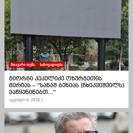
ᲛᲗᲐᲕᲐᲠᲘ ᲗᲔᲛᲐ
ᲡᲐᲖᲝᲒᲐᲓᲝᲔᲑᲐ
გიორგი კეკელიძე ოზურგეთის
მერიას – “სანამ ბენიას (ჩხიკვიშვილს)
ვაწყენინებთ…”
აგვისტო 6, 2026
.