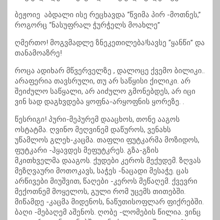
ბეჟოიე აბდალი ისე რეცხავდა “წვიმა პირ -მოთნეს,”
როგორც “ნასუფრალ ჭურჭელს მოახლე”
ღმერთო! მოგვმადლე ზნეკეთილება!სავსე “ყანწი” და
თანამოაზრე!
როცა ადიხარ მწვერველზე , დალოცე ქვემო ბილიკი..
არაფერია თავსრული, თუ არ საწყისი ქილიკი. არ
შეიძულო საწყალი, არ აიძულო გმონებდეს, არ იცი
ვინ სად დაგხვდება ყოფნა-არყოფნის ყორეზე. .
წესრიგი! პური-მეპურემ დააცხოს, თონე ააგოს
ოსტატმა. ღვინო მეღვინემ დაწუროს, ვენახს
უწამლოს გლეხ-კაცმა. თაფლი ფუტკარმა მოზიდოს,
ფუტკარი -ჰყავდეს მეფუტკრეს. გზა-გზის
მკითხველმა დააგოს. ქუდები კეროს მექუდემ. ზღვას
მეზღვაური მოთოკავს, საჭეს -ნაცადი მესაჭე. ცას
არწივები მიუშვით, წაღები -კეროს მეწაღემ. ქვევრი
მექოთნემ მოყელოს, გული რომ უცემს თითებში.
მიწამდე -კაცმა მიდენოს, ნაწუთისოფლარ ფიქრებში.
ბაღი -მებაღემ აშენოს. ღობე -ლომების წილია. ვინც