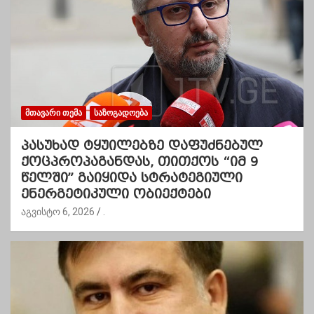
ᲛᲗᲐᲕᲐᲠᲘ ᲗᲔᲛᲐ
ᲡᲐᲖᲝᲒᲐᲓᲝᲔᲑᲐ
პასუხად ტყუილებზე დაფუძნებულ
ქოცპროპაგანდას, თითქოს “იმ 9
წელში” გაიყიდა სტრატეგიული
ენერგეტიკული ობიექტები
აგვისტო 6, 2026
.