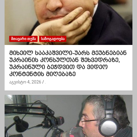
ᲛᲗᲐᲕᲐᲠᲘ ᲗᲔᲛᲐ
ᲡᲐᲖᲝᲒᲐᲓᲝᲔᲑᲐ
მიხეილ სააკაშვილი-უარს მეუბნებიან
უკრაინის კონსულთან შეხვედრაზე,
უკრაინული ბეჭდვით და ვიდეო
კონტენტის მიღებაზე
აგვისტო 4, 2026
.