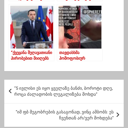
გადაკეთდეს
საყრდენი
სამხატვრო
გალერეად”-ელისო
ბოლქვაძის ახალი
იდეა
“ქვეყანა შეღავათიანი
თავდასხმა
პირობებით მიიღებს
ჰომოფობიურ
85 მილიონი ევროს
ნიადაგზე | ბათუმში
ოდენობით
ბერლინელ დიჯეის
დახმარებას”
სცემეს
პ
“5 ივლისი ეს იყო ყველაზე ბანძი, ბოროტი დღე,
ო
როცა ძალადობის ლეგალიზება მოხდა”
ს
ტ
“იმ ფბ მეგობრების გასაგონად, ვინც ამბობს: ეს
ჩვენთან არ/ვერ მოხდება”
ი