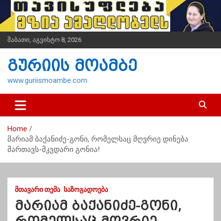
S
k
i
p
შაბათი, აგვისტო 8, 2026
t
o
გურიის მოამბე
c
o
www.guriismoambe.com
n
t
e
n
Home
t
მარიამ ბაქანიძე-გონი, რომელსაც მღვრიე დინება
მართავს-მკვდარი გონია!
ᲛᲗᲐᲕᲐᲠᲘ ᲗᲔᲛᲐ
ᲡᲐᲖᲝᲒᲐᲓᲝᲔᲑᲐ
მარიამ ბაქანიძე-გონი,