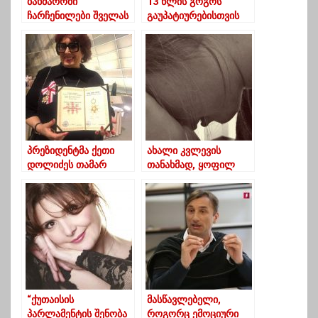
ბახმაროში
13 წლის გოგოს
ჩარჩენილები შველას
გაუპატიურებისთვის
ითხოვენ
დაკავებულს ბრალი
დაუმძიმდა
პრეზიდენტმა ქეთი
ახალი კვლევის
დოლიძეს თამარ
თანახმად, ყოფილ
მეფის ორდენი
შეყვარებულზე
გადასცა
ტირილი
დაგეხმარებათ წონაში
დაკლებაში
“ქუთაისის
მასწავლებელი,
პარლამენტის შენობა
როგორც ემოციური