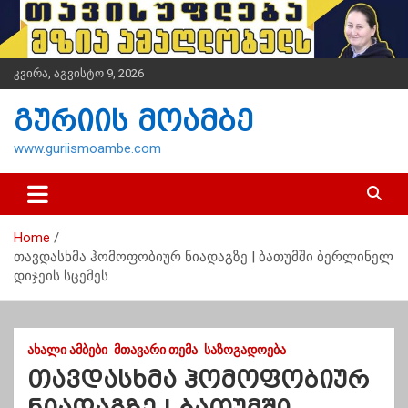
S
k
i
p
კვირა, აგვისტო 9, 2026
t
o
გურიის მოამბე
c
o
www.guriismoambe.com
n
t
e
n
Home
t
თავდასხმა ჰომოფობიურ ნიადაგზე | ბათუმში ბერლინელ
დიჯეის სცემეს
ᲐᲮᲐᲚᲘ ᲐᲛᲑᲔᲑᲘ
ᲛᲗᲐᲕᲐᲠᲘ ᲗᲔᲛᲐ
ᲡᲐᲖᲝᲒᲐᲓᲝᲔᲑᲐ
თავდასხმა ჰომოფობიურ