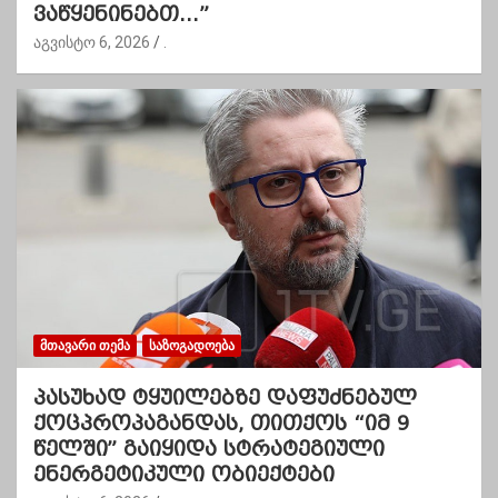
ვაწყენინებთ…”
აგვისტო 6, 2026
.
ᲛᲗᲐᲕᲐᲠᲘ ᲗᲔᲛᲐ
ᲡᲐᲖᲝᲒᲐᲓᲝᲔᲑᲐ
პასუხად ტყუილებზე დაფუძნებულ
ქოცპროპაგანდას, თითქოს “იმ 9
წელში” გაიყიდა სტრატეგიული
ენერგეტიკული ობიექტები