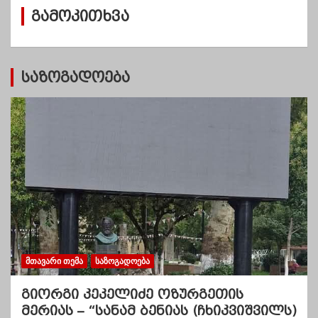
ვ
გამოკითხვა
ე
ბ
ი
საზოგადოება
ᲛᲗᲐᲕᲐᲠᲘ ᲗᲔᲛᲐ
ᲡᲐᲖᲝᲒᲐᲓᲝᲔᲑᲐ
გიორგი კეკელიძე ოზურგეთის
მერიას – “სანამ ბენიას (ჩხიკვიშვილს)