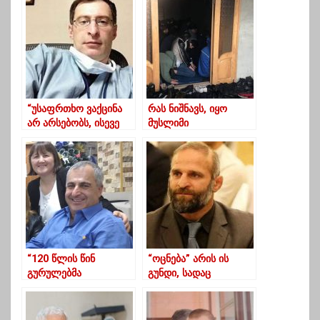
“უსაფრთხო ვაქცინა
რას ნიშნავს, იყო
არ არსებობს, ისევე
მუსლიმი
როგორც არ არსებობს
საქართველოში
უსაფრთხო
თვითმფრინავი”
“120 წლის წინ
“ოცნება” არის ის
გურულებმა
გუნდი, სადაც
შეგვიფარა “თათრები
ყველასათვის
და ჩამოთრეულები”
ქართული ოცნების
არასდროს
ასრულება