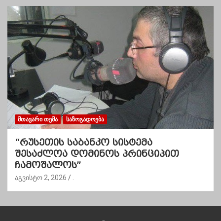
ᲛᲗᲐᲕᲐᲠᲘ ᲗᲔᲛᲐ
ᲡᲐᲖᲝᲒᲐᲓᲝᲔᲑᲐ
“რუსეთის საბანკო სისტემა
შესაძლოა დომინოს პრინციპით
ჩამოშალოს”
აგვისტო 2, 2026
.