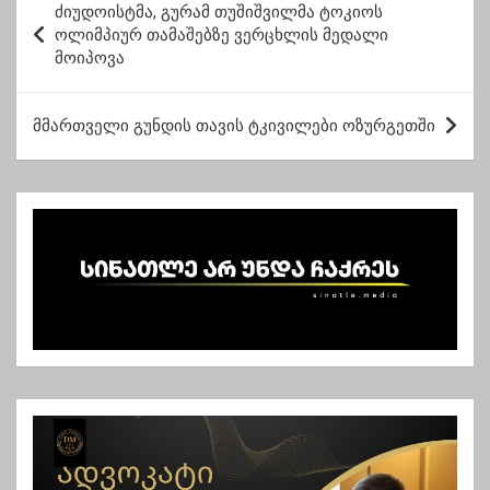
მონაწილეობისთვის
ძიუდოისტმა, გურამ თუშიშვილმა ტოკიოს
ო
დაჯილდოვდნენ
ოლიმპიურ თამაშებზე ვერცხლის მედალი
მოიპოვა
ს
ტ
მმართველი გუნდის თავის ტკივილები ოზურგეთში
ი
ს
ნ
ა
ვ
ი
გ
ა
ც
ი
ა