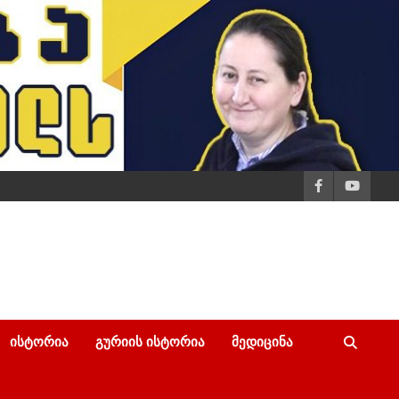
ᲘᲡᲢᲝᲠᲘᲐ
ᲒᲣᲠᲘᲘᲡ ᲘᲡᲢᲝᲠᲘᲐ
ᲛᲔᲓᲘᲪᲘᲜᲐ