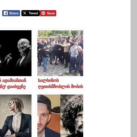
ნ ადამიანთან
სალხინოს
ნე! დაისვენე
ღვთისმშობლის შობის
ნ ერთად
ტაძრის ეზოში
ები!“
სიტყვიერი და
ფიზიკური
დაპირისპირება იყო