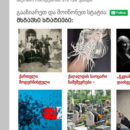
საერთო რაოდენობა 373 728 გახდა.
გააზიარეთ და მოიწონეთ სტატია:
Მსგავსი Სტატიები:
ქართული
ქაღალდის საოცარი
„ჭკვია
მოდერნისტული
ნამუშევრები –
დაისვე
ხელოვნების ოქროს
იაპონელი
მასთა
ხანა – The Guardian-
მხატვრისგან
გევედრ
ი საქართველოზე
წერს