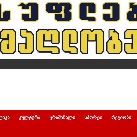
ᲢᲘᲙᲐ
ᲙᲣᲚᲢᲣᲠᲐ
ᲙᲠᲘᲛᲘᲜᲐᲚᲘ
ᲡᲞᲝᲠᲢᲘ
ᲠᲔᲒᲘᲝᲜᲘ