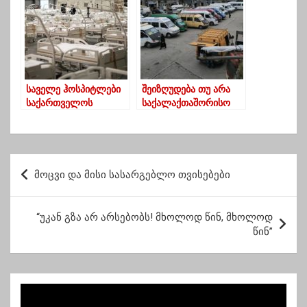
დესტრუქციული
გარდაიცვალა
პოლიტიკური
პროგრამის მარცხი
ფაქტობრივად
აღიარა”
საველე ჰოსპიტლები
შეიზღუდება თუ არა
საქართველოს
საქალაქთაშორისო
რეალობა ხდება
ტრანსპორტი – საბჭოს
გადაწყვეტილება
ცნობილია
პ
მოცვი და მისი სასარგებლო თვისებები
ო
ს
“უკან გზა არ არსებობს! მხოლოდ წინ, მხოლოდ
ტ
წინ”
ი
ს
ნ