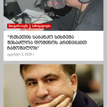
ᲛᲗᲐᲕᲐᲠᲘ ᲗᲔᲛᲐ
ᲡᲐᲖᲝᲒᲐᲓᲝᲔᲑᲐ
“რუსეთის საბანკო სისტემა
შესაძლოა დომინოს პრინციპით
ჩამოშალოს”
აგვისტო 2, 2026
.