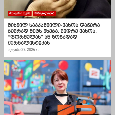
ᲛᲗᲐᲕᲐᲠᲘ ᲗᲔᲛᲐ
ᲡᲐᲖᲝᲒᲐᲓᲝᲔᲑᲐ
მიხეილ სააკაშვილი-ვახოს დაჭერა
ბევრად მეტს ეხება, ვიდრე ვახოს,
“ფორმულას” ან ზოგადად
ჟურნალისტიკას
ივლისი 23, 2026
.