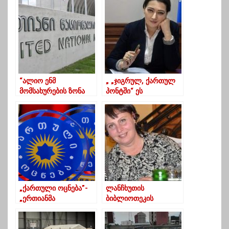
ქალთა საფეხბურთო
წაიქცა
კლუბი
ლანჩხუთში(ვიდეო)
“ალიო ენმ
„ „ჯიგრულ, ქართულ
მომსახურების ზონა
პონტში“ ეს
ხომ არ დატოვეთ”?
ყველაფერი
დაივიწყეთ და
მოვდივარო”…
„ქართული ოცნება”-
ლანჩხუთის
„ერთიანმა
ბიბლიოთეკის
ნაციონალურმა
თანამშრომელი
მოძრაობამ“ თავისი
კორონავირუსით