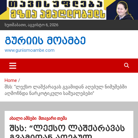
S
k
i
p
ხუთშაბათი, აგვისტო 6, 2026
t
o
გურიის მოამბე
c
o
www.guriismoambe.com
n
t
e
n
Home
t
შსს: “ლექსო ლაშქარავას გვამიდან აღებულ ნიმუშებში
აღმოჩნდა ნარკოტიკული საშუალებები”
ᲐᲮᲐᲚᲘ ᲐᲛᲑᲔᲑᲘ
ᲛᲗᲐᲕᲐᲠᲘ ᲗᲔᲛᲐ
შსს: “ლექსო ლაშქარავას