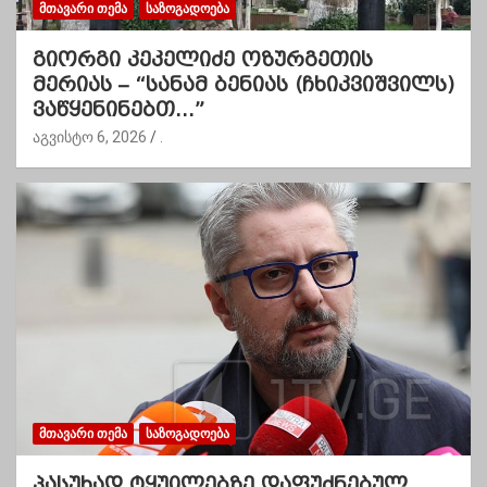
ᲛᲗᲐᲕᲐᲠᲘ ᲗᲔᲛᲐ
ᲡᲐᲖᲝᲒᲐᲓᲝᲔᲑᲐ
გიორგი კეკელიძე ოზურგეთის
მერიას – “სანამ ბენიას (ჩხიკვიშვილს)
ვაწყენინებთ…”
აგვისტო 6, 2026
.
ᲛᲗᲐᲕᲐᲠᲘ ᲗᲔᲛᲐ
ᲡᲐᲖᲝᲒᲐᲓᲝᲔᲑᲐ
პასუხად ტყუილებზე დაფუძნებულ