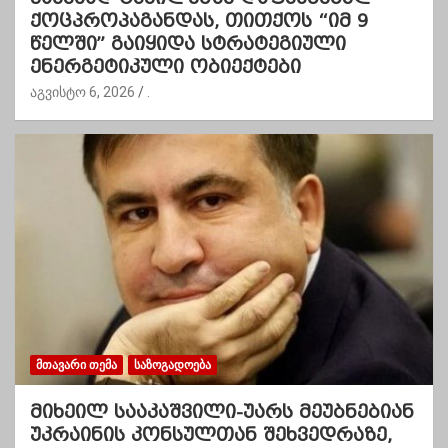
ქოცპროპაგანდას, თითქოს “იმ 9
წელში” გაიყიდა სტრატეგიული
ენერგეტიკული ობიექტები
აგვისტო 6, 2026
.
ᲛᲗᲐᲕᲐᲠᲘ ᲗᲔᲛᲐ
ᲡᲐᲖᲝᲒᲐᲓᲝᲔᲑᲐ
მიხეილ სააკაშვილი-უარს მეუბნებიან
უკრაინის კონსულთან შეხვედრაზე,