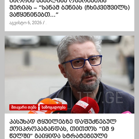
გიორგი კეკელიძე ოზურგეთის
მერიას – “სანამ ბენიას (ჩხიკვიშვილს)
ვაწყენინებთ…”
აგვისტო 6, 2026
.
ᲛᲗᲐᲕᲐᲠᲘ ᲗᲔᲛᲐ
ᲡᲐᲖᲝᲒᲐᲓᲝᲔᲑᲐ
პასუხად ტყუილებზე დაფუძნებულ
ქოცპროპაგანდას, თითქოს “იმ 9
წელში” გაიყიდა სტრატეგიული