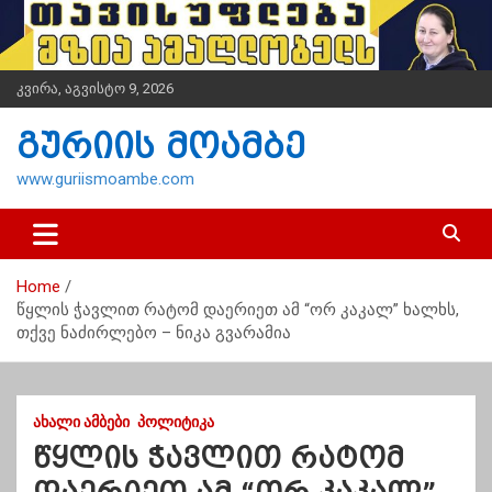
S
k
i
p
კვირა, აგვისტო 9, 2026
t
o
გურიის მოამბე
c
o
www.guriismoambe.com
n
t
e
n
Home
t
წყლის ჭავლით რატომ დაერიეთ ამ “ორ კაკალ” ხალხს,
თქვე ნაძირლებო – ნიკა გვარამია
ᲐᲮᲐᲚᲘ ᲐᲛᲑᲔᲑᲘ
ᲞᲝᲚᲘᲢᲘᲙᲐ
წყლის ჭავლით რატომ