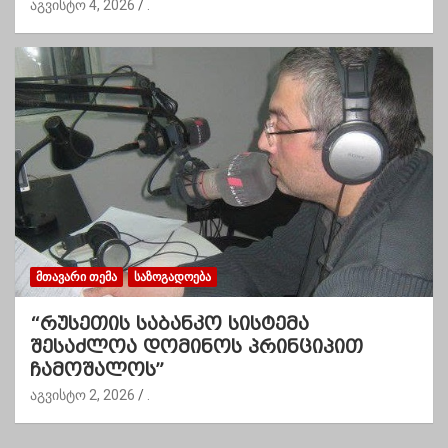
აგვისტო 4, 2026
.
ᲛᲗᲐᲕᲐᲠᲘ ᲗᲔᲛᲐ
ᲡᲐᲖᲝᲒᲐᲓᲝᲔᲑᲐ
“რუსეთის საბანკო სისტემა
შესაძლოა დომინოს პრინციპით
ჩამოშალოს”
აგვისტო 2, 2026
.