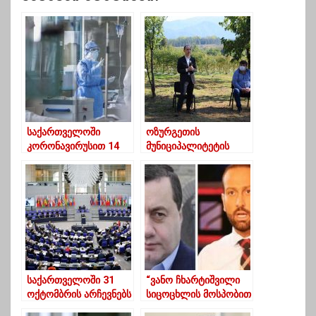
საქართველოში
ოზურგეთის
კორონავირუსით 14
მუნიციპალიტეტის
პაციენტი
დაბა ნარუჯაში, შპს
გარდაიცვალა
„ბლუბერის“ კუთვნილ
ლურჯი მოცვის
პლანტაციაში გურიის
რეგიონის
ფერმერებთან
შეხვედრა გაიმართა
საქართველოში 31
“ვანო ჩხარტიშვილი
ოქტომბრის არჩევნებს
სიცოცხლის მოსპობით
ეუთოს 28
დამემუქრა”- ნოდარ