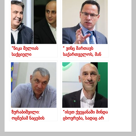
წარმომადგენელი
მელაძე
დააკვირდება
“ნიკა მელიას
” ვინც მართავს
საქციელი
საქართველოს, მან
სამოქალაქო
უნდა შეწყვიტოს
გმირობაა”
ოპოზიციის
დაპატიმრება”
ზურაბიშვილი:
“ისეთ ქვეყანაში მინდა
ოცნებამ ნაცების
ცხოვრება, სადაც არ
დედა, დანარჩენი
ექნება მნიშვნელობა,
ოპოზიციის დედაც,
მიხეილ სააკაშვილი