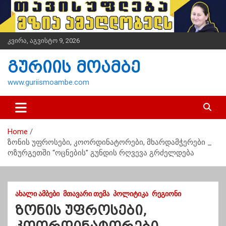
S
k
i
p
კვირა, აგვისტო 9, 2026
t
o
გურიის მოამბე
c
o
www.guriismoambe.com
n
t
e
n
Home
t
ზონის უფროსები, კოორდინატორები, მხარდამჭერები _
ოზურგეთში “ოცნების” გუნდის რღვევა გრძელდება
ᲐᲮᲐᲚᲘ ᲐᲛᲑᲔᲑᲘ
ᲛᲗᲐᲕᲐᲠᲘ ᲗᲔᲛᲐ
ᲞᲝᲚᲘᲢᲘᲙᲐ
ᲠᲔᲒᲘᲝᲜᲘ
ზონის უფროსები,