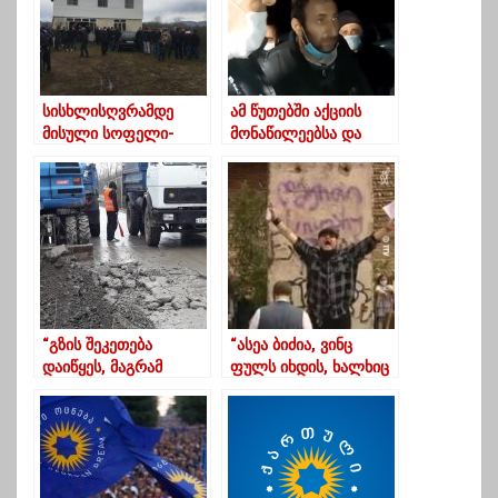
სისხლისღვრამდე
ამ წუთებში აქციის
მისული სოფელი-
მონაწილეებსა და
გურიის გუბერნატორმა
ადგილობრივ
მოსახლეობასთან
ხელისუფლებას
შესახვედრად ვერ
შორის
მოიცალა
მოლაპარაკებები
მიმდინარეობს
“გზის შეკეთება
“ასეა ბიძია, ვინც
დაიწყეს, მაგრამ
ფულს იხდის, ხალხიც
თანხა ხომ ზედმეტად
მის გვერდით დგას”
იხარჯება”?-სანამ
-ვინ შეუერთდა
სატვირთოები ნებაზე
ოზურგეთიდან
მიშვებულია
“უცნობის” აქციას?