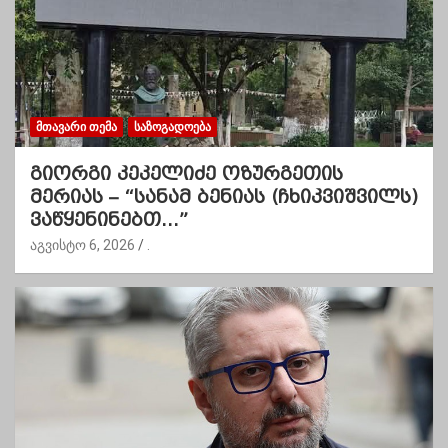
ᲛᲗᲐᲕᲐᲠᲘ ᲗᲔᲛᲐ
ᲡᲐᲖᲝᲒᲐᲓᲝᲔᲑᲐ
გიორგი კეკელიძე ოზურგეთის
მერიას – “სანამ ბენიას (ჩხიკვიშვილს)
ვაწყენინებთ…”
აგვისტო 6, 2026
.