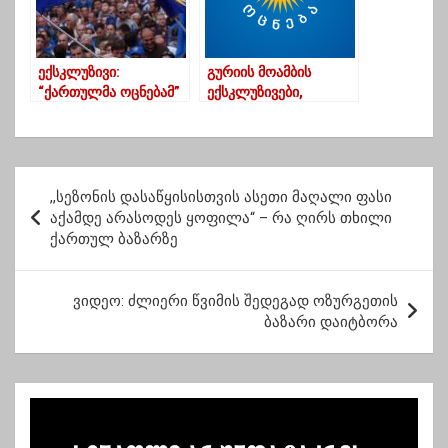
ექსკლუზივი:
გურიის მოამბის
“ქართულმა ოცნებამ”
ექსკლუზივები,
ოზურგეთის მერობის
რომლებიც ირაკლი
კანდიდატი შეარჩია _
კობახიძემ რამდენიმე
ვისზე შეაჩერა
წამის წინ დაადასტურა
არჩევანი მმართველმა
– კანდიდატების
პ
გუნდმა
ვინაობა ცნობილია
,,სეზონის დასაწყისისთვის ასეთი მაღალი ფასი
ო
აქამდე არასოდეს ყოფილა“ – რა ღირს თხილი
ქართულ ბაზარზე
ს
ტ
ვიდეო: ძლიერი წვიმის შედეგად ოზურგეთის
ი
ბაზარი დაიტბორა
ს
ნ
ა
ვ