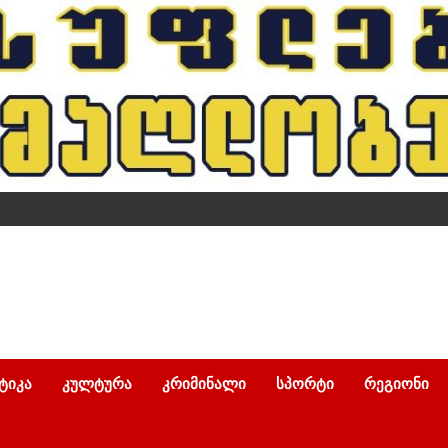
ᲢᲘᲙᲐ
ᲙᲣᲚᲢᲣᲠᲐ
ᲙᲠᲘᲛᲘᲜᲐᲚᲘ
ᲡᲞᲝᲠᲢᲘ
ᲠᲔᲒᲘᲝᲜᲘ