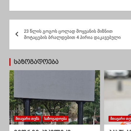
საქართველოს 5 000
მოგვადგა” –
მომსახ
მოქალაქე დასაქმდება
“სუხიშვილების”
6.8%-
ამფითეატრი
გაქურდეს
პ
23 წლის გოგოს ცოლად მოყვანის მიზნით
ო
მოტაცების ბრალდებით 4 პირია დაკავებული
ს
ტ
საზოგადოება
ი
ს
ნ
ა
ვ
ᲛᲗᲐᲕᲐᲠᲘ ᲗᲔᲛᲐ
ᲡᲐᲖᲝᲒᲐᲓᲝᲔᲑᲐ
ᲛᲗᲐᲕᲐᲠᲘ ᲗᲔ