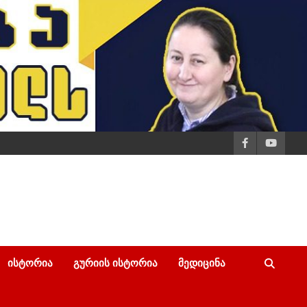
ᲘᲡᲢᲝᲠᲘᲐ
ᲒᲣᲠᲘᲘᲡ ᲘᲡᲢᲝᲠᲘᲐ
ᲛᲔᲓᲘᲪᲘᲜᲐ