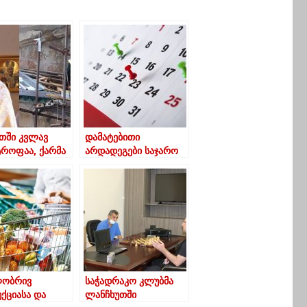
თში კვლავ
დამატებითი
ტროფაა, ქარმა
არდადეგები საჯარო
ითი სახურავი
სკოლებსა და ბაღებში
 და წყალი და
– 30 აპრილიდან 13
 ჩადის… ”
მაისამდე
საქართველოში
სწავლა შეწყდება
ლობრივ
საჭადრაკო კლუბმა
ქციასა და
ლანჩხუთში