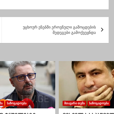
ურებაზე ფასები
სოციალურად
ით გაიზარდა
დაუცველ ბავშვებს
საჩუქრები გადასცა
უცხოურ ენებში ეროვნული გამოცდების
შედეგები გამოქვეყნდა
ᲛᲐ
ᲡᲐᲖᲝᲒᲐᲓᲝᲔᲑᲐ
ᲛᲗᲐᲕᲐᲠᲘ ᲗᲔᲛᲐ
ᲡᲐᲖᲝᲒᲐᲓᲝᲔᲑᲐ