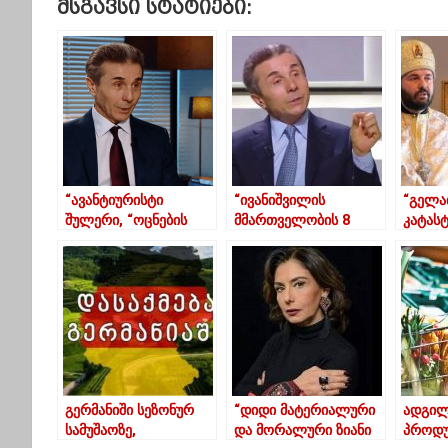
Მსგავსი Სტატიები:
“ავანტიურისტი
“ივანიშვილის
“გელა
შულერი, “ოცნების
მმართველობის 8
კატას
მზე”, რომელმაც
წლიან ეპოქაში
დროებ
ყველა გადააგდო”-
ბიუჯეტიდან 100
ახადა
გიორგი თარგამაძე
მილიარდზე მეტი
თოვლი
ივანიშვილზე
დაიხარჯა”
გერმანიში სეზონურ
“დიდი მატერიალური
ადგი
სამუშაოზე,
და მორალური ზიანი
პროდუ