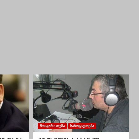
ᲛᲗᲐᲕᲐᲠᲘ ᲗᲔᲛᲐ
ᲡᲐᲖᲝᲒᲐᲓᲝᲔᲑᲐ