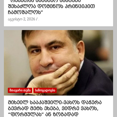
“რუსეთის საბანკო სისტემა
შესაძლოა დომინოს პრინციპით
ჩამოშალოს”
აგვისტო 2, 2026
.
ᲛᲗᲐᲕᲐᲠᲘ ᲗᲔᲛᲐ
ᲡᲐᲖᲝᲒᲐᲓᲝᲔᲑᲐ
მიხეილ სააკაშვილი-ვახოს დაჭერა
ბევრად მეტს ეხება, ვიდრე ვახოს,
“ფორმულას” ან ზოგადად