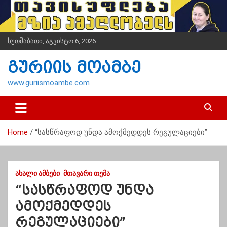
S
k
i
p
ხუთშაბათი, აგვისტო 6, 2026
t
o
გურიის მოამბე
c
o
www.guriismoambe.com
n
t
e
n
Home
“სასწრაფოდ უნდა ამოქმედდეს რეგულაციები”
t
ᲐᲮᲐᲚᲘ ᲐᲛᲑᲔᲑᲘ
ᲛᲗᲐᲕᲐᲠᲘ ᲗᲔᲛᲐ
“სასწრაფოდ უნდა
ამოქმედდეს
რეგულაციები”