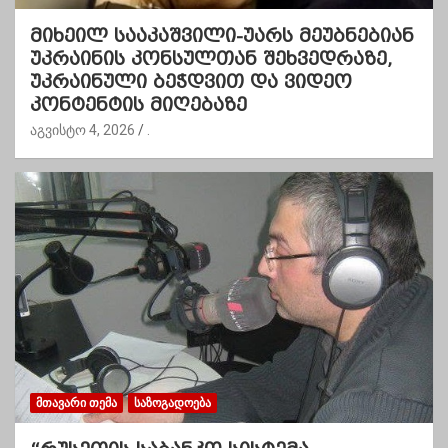
მიხეილ სააკაშვილი-უარს მეუბნებიან
უკრაინის კონსულთან შეხვედრაზე,
უკრაინული ბეჭდვით და ვიდეო
კონტენტის მიღებაზე
აგვისტო 4, 2026
.
ᲛᲗᲐᲕᲐᲠᲘ ᲗᲔᲛᲐ
ᲡᲐᲖᲝᲒᲐᲓᲝᲔᲑᲐ