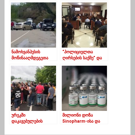
აპარატიდან
ამათი”-ლექსით
გადარიცხვისას
გამოხმაურება
სავალდებულო გახდა
უცნობის აქციას
ნამოხვანჰესის
“პოლიციელთა
მოწინააღმდეგეთა
ღირსების საქმე” და
პროტესტი გუმათში
ნაცემი
გრძელდება – გზა
ბრალდებულები –
ავტომობილებითაა
დეტალები ურეკში
გადაკეტილი
მომხდარ ინციდენტზე
ურეკში
მილიონი დოზა
დაკავებულების
Sinopharm-ისა და
ახლობლები აქციას
Sinovac-ის ვაქცინა
მართავენ
საქართველოში-