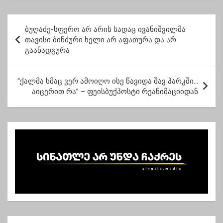
როდის დაიწყება
მასობრივი იმუნიზაცია
პ
ბუღაძე-სფერო არ არის სადაც ივანიშვილმა
ო
თავისი ბინძური ხელი არ აფათურა და არ
გაანადგურა
ს
ტ
“ქალმა ხმაც ვერ ამოიღო ისე წავიდა შავ პარკში…
ი
აიცერით რა” – ფეისბუქპოსტი რეანიმაციიდან
ს
ნ
ა
ვ
ი
გ
ა
ც