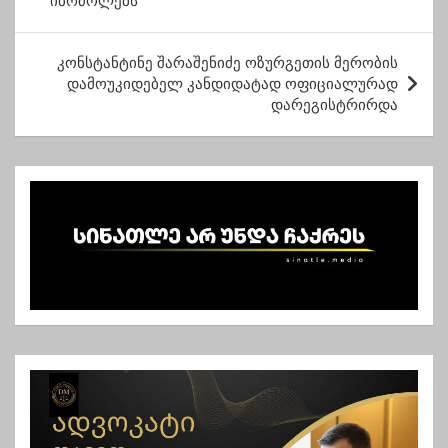
იბრძოლებს
ს
ტ
კონსტანტინე შარაშენიძე ოზურგეთის მერობის
ი
დამოუკიდებელ კანდიდატად ოფიციალურად
ს
დარეგისტრირდა
ნ
ა
ვ
ი
გ
ა
ც
ი
ა