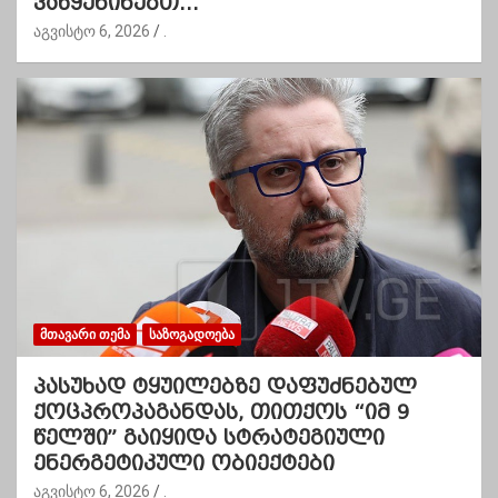
ვაწყენინებთ…”
აგვისტო 6, 2026
.
ᲛᲗᲐᲕᲐᲠᲘ ᲗᲔᲛᲐ
ᲡᲐᲖᲝᲒᲐᲓᲝᲔᲑᲐ
პასუხად ტყუილებზე დაფუძნებულ
ქოცპროპაგანდას, თითქოს “იმ 9
წელში” გაიყიდა სტრატეგიული
ენერგეტიკული ობიექტები
აგვისტო 6, 2026
.