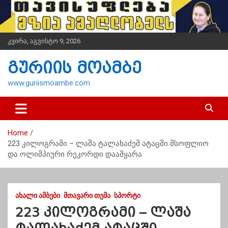
S
k
i
p
კვირა, აგვისტო 9, 2026
t
o
გურიის მოამბე
c
o
www.guriismoambe.com
n
t
e
n
Home
t
223 კილოგრამი – ლაშა ტალახაძემ ატაცში მსოფლიო
და ოლიმპიური რეკორდი დაამყარა
ᲐᲮᲐᲚᲘ ᲐᲛᲑᲔᲑᲘ
ᲛᲗᲐᲕᲐᲠᲘ ᲗᲔᲛᲐ
ᲡᲞᲝᲠᲢᲘ
223 კილოგრამი – ლაშა