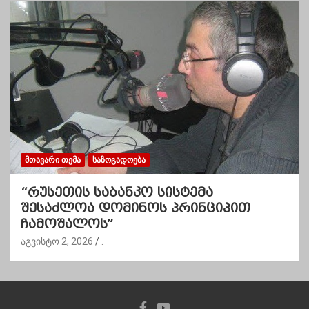
ᲛᲗᲐᲕᲐᲠᲘ ᲗᲔᲛᲐ
ᲡᲐᲖᲝᲒᲐᲓᲝᲔᲑᲐ
“რუსეთის საბანკო სისტემა
შესაძლოა დომინოს პრინციპით
ჩამოშალოს”
აგვისტო 2, 2026
.