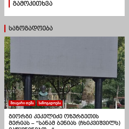
გამოკითხვა
ე
ბ
ი
საზოგადოება
ᲛᲗᲐᲕᲐᲠᲘ ᲗᲔᲛᲐ
ᲡᲐᲖᲝᲒᲐᲓᲝᲔᲑᲐ
გიორგი კეკელიძე ოზურგეთის
მერიას – “სანამ ბენიას (ჩხიკვიშვილს)