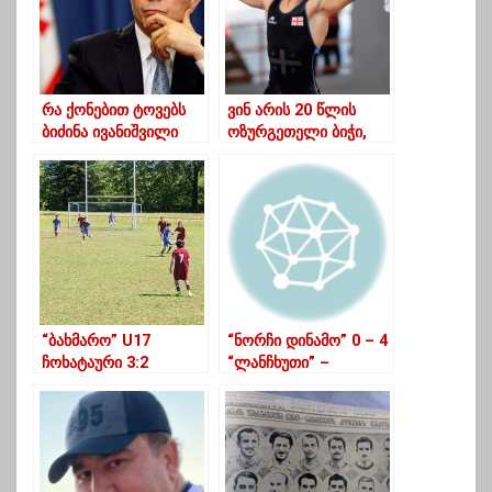
რა ქონებით ტოვებს
ვინ არის 20 წლის
ბიძინა ივანიშვილი
ოზურგეთელი ბიჭი,
პოლიტიკას
რომელიც ჭიდაობაში
საქართველოს
ჩემპიონი გახდა
“ბახმარო” U17
“ნორჩი დინამო” 0 – 4
ჩოხატაური 3:2
“ლანჩხუთი” –
“კოლხეთი” U17 ხობი
ლანჩხუთელი
გოგონების მორიგი
წარმატება