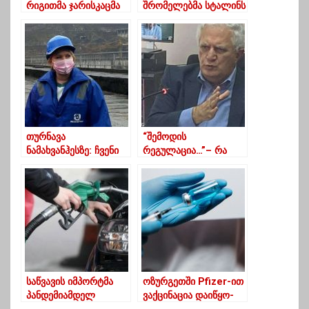
რიგითმა ჯარისკაცმა
შრომელებმა სტალინს
მორიგეობის დროს
და რისთვის
თავი მოიკლა
შეაგროვეს მილიონი
მანეთი
თურნავა
“შემოდის
ნამახვანჰესზე: ჩვენი
რეგულაცია…”– რა
გეგმა ცნობილია,
ახალ რეგულაციაზე
მომავალი კვლევები
საუბრობს
ნდობას გააჩენს
გამყრელიძე
საწვავის იმპორტმა
ოზურგეთში Pfizer-ით
პანდემიამდელ
ვაქცინაცია დაიწყო-