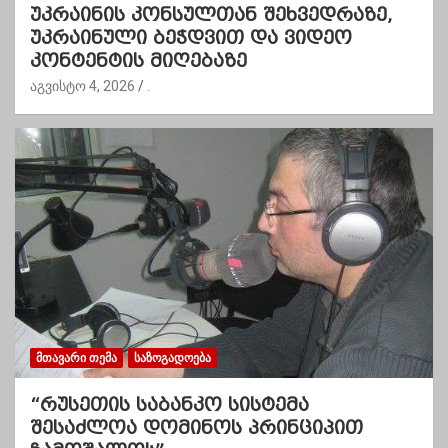
უკრაინის კონსულთან შეხვედრაზე,
უკრაინული ბეჭდვით და ვიდეო
კონტენტის მიღებაზე
აგვისტო 4, 2026
.
ᲛᲗᲐᲕᲐᲠᲘ ᲗᲔᲛᲐ
ᲡᲐᲖᲝᲒᲐᲓᲝᲔᲑᲐ
“რუსეთის საბანკო სისტემა
შესაძლოა დომინოს პრინციპით