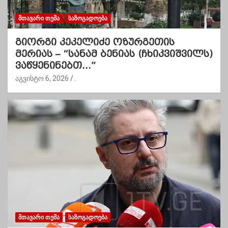
ᲛᲗᲐᲕᲐᲠᲘ ᲗᲔᲛᲐ
ᲡᲐᲖᲝᲒᲐᲓᲝᲔᲑᲐ
გიორგი კეკელიძე ოზურგეთის
მერიას – “სანამ ბენიას (ჩხიკვიშვილს)
ვაწყენინებთ…”
აგვისტო 6, 2026
.
ᲛᲗᲐᲕᲐᲠᲘ ᲗᲔᲛᲐ
ᲡᲐᲖᲝᲒᲐᲓᲝᲔᲑᲐ