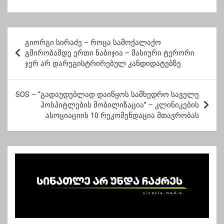
მაჩვენებელს
გურიის რეგიონისთვის
გადააჭარბა
გამოყოფილი ყველა
დოზა უკვე
დაჯავშნილია
პ
გიორგი სირაძე – როცა სამოქალაქო
ო
გმირობამდე ერთი ნაბიჯია – მასიური ტერორი
ჯერ არ დარეგისტრირებულ კანდიდატებზე
ს
ტ
SOS – “გადაუდებლად დაიწყოს სამხედრო საველე
ი
ჰოსპიტლების მობილიზაცია” – კლინიკების
ს
ასოციაციის 10 რეკომენდაცია მთავრობას
ნ
ა
ვ
ი
გ
ა