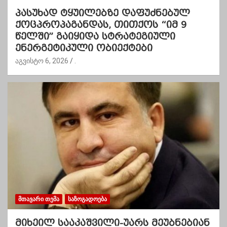
პასუხად ტყუილებზე დაფუძნებულ
ქოცპროპაგანდას, თითქოს “იმ 9
წელში” გაიყიდა სტრატეგიული
ენერგეტიკული ობიექტები
აგვისტო 6, 2026
.
ᲛᲗᲐᲕᲐᲠᲘ ᲗᲔᲛᲐ
ᲡᲐᲖᲝᲒᲐᲓᲝᲔᲑᲐ
მიხეილ სააკაშვილი-უარს მეუბნებიან