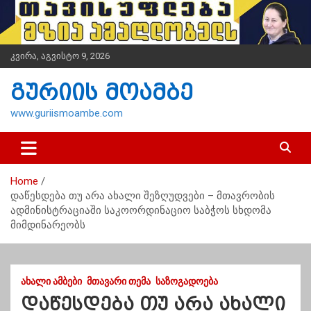
S
k
i
p
კვირა, აგვისტო 9, 2026
t
o
გურიის მოამბე
c
o
www.guriismoambe.com
n
t
e
n
Home
t
დაწესდება თუ არა ახალი შეზღუდვები – მთავრობის
ადმინისტრაციაში საკოორდინაციო საბჭოს სხდომა
მიმდინარეობს
ᲐᲮᲐᲚᲘ ᲐᲛᲑᲔᲑᲘ
ᲛᲗᲐᲕᲐᲠᲘ ᲗᲔᲛᲐ
ᲡᲐᲖᲝᲒᲐᲓᲝᲔᲑᲐ
დაწესდება თუ არა ახალი