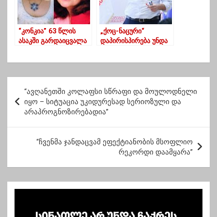
“კონკია” 63 წლის
„ქოც-ნაცური“
ასაკში გარდაიცვალა
დაპირისპირება უნდა
დავასრულოთ –
გიორგი ვაშაძე
პ
“ავღანეთში კოლაფსი სწრაფი და მოულოდნელი
ო
იყო – სიტუაცია უკიდურესად სერიოზული და
არაპროგნოზირებადია”
ს
ტ
“ჩვენმა ჯანდაცვამ ეფექტიანობის მსოფლიო
ი
რეკორდი დაამყარა”
ს
ნ
ა
ვ