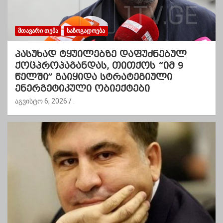
ᲛᲗᲐᲕᲐᲠᲘ ᲗᲔᲛᲐ
ᲡᲐᲖᲝᲒᲐᲓᲝᲔᲑᲐ
პასუხად ტყუილებზე დაფუძნებულ
ქოცპროპაგანდას, თითქოს “იმ 9
წელში” გაიყიდა სტრატეგიული
ენერგეტიკული ობიექტები
აგვისტო 6, 2026
.