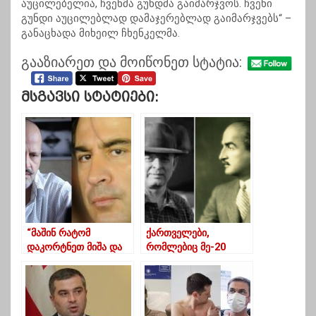
აუცილებელია, ჩვენმა გუნდმა გაიმარჯვოს. ჩვენი
გუნდი აუცილებლად დამაჯერებლად გაიმარჯვებს“ –
განაცხადა მიხეილ ჩხენკელმა.
გააზიარეთ და მოიწონეთ სტატია:
Მსგავსი Სტატიები:
“მაშინ რატომ
ქართველები,
დაკორტნეთ მიშა და
რომლებიც მე-20
რატომ არ
საუკუნის დასაწყისში
დაუჯერეთ?”
აშშ-ში მილიონერები
გახდნენ