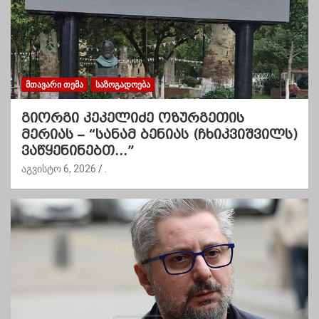
ᲛᲗᲐᲕᲐᲠᲘ ᲗᲔᲛᲐ
ᲡᲐᲖᲝᲒᲐᲓᲝᲔᲑᲐ
გიორგი კეკელიძე ოზურგეთის
მერიას – “სანამ ბენიას (ჩხიკვიშვილს)
ვაწყენინებთ…”
აგვისტო 6, 2026
.