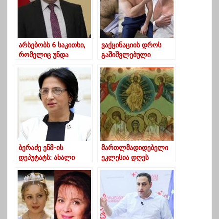
არსებობს 6 საკითხი,
ვაქცინაციის დროს
რომელიც უნდა
გაშიშვლებული
მოგვარდეს- დავით
პოლიტიკოსების
ბაქრაძე
ფოტოები
ინტერნეტტრენდად
იქცა
ბერაძე ენმ-ის
მართლმადიდებელი
დეპუტატს: ახალი
ეკლესია დღეს
ბრძანდებით,
მაცხოვრის
დაფიქრდით,
ამაღლებას ზეიმობს
მიკროფონთან რას
ლაპარაკობთ