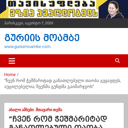
S
k
i
p
პარასკევი, აგვისტო 7, 2026
t
o
გურიის მოამბე
c
o
www.guriismoambe.com
n
t
e
n
Home
t
“ჩვენ რომ ჭეშმარიტად განათლებული თაობა გვყავდეს,
აუცილებელია, ჩვენმა გუნდმა გაიმარჯვოს”
ᲐᲮᲐᲚᲘ ᲐᲛᲑᲔᲑᲘ
ᲛᲗᲐᲕᲐᲠᲘ ᲗᲔᲛᲐ
“ჩვენ რომ ჭეშმარიტად