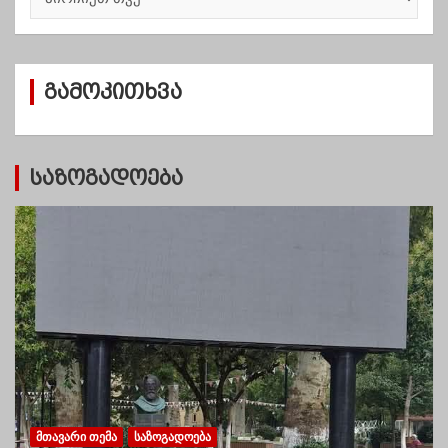
რ
ქ
ი
ვ
გამოკითხვა
ე
ბ
ი
საზოგადოება
ᲛᲗᲐᲕᲐᲠᲘ ᲗᲔᲛᲐ
ᲡᲐᲖᲝᲒᲐᲓᲝᲔᲑᲐ