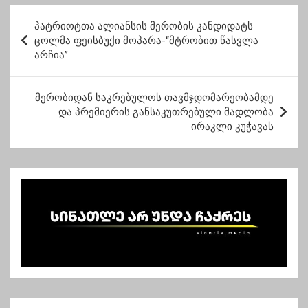
პ
პატრიოტთა ალიანსის მერობის კანდიდატს
ო
ცოლმა ფეისბუქი მოპარა-“მტრობით წასვლა
არჩია”
ს
ტ
მერობიდან საკრებულოს თავმჯდომარეობამდე
ი
და პრემიერის განსაკუთრებული მადლობა
ს
ირაკლი კუჭავას
ნ
ა
ვ
ი
გ
ა
ც
ი