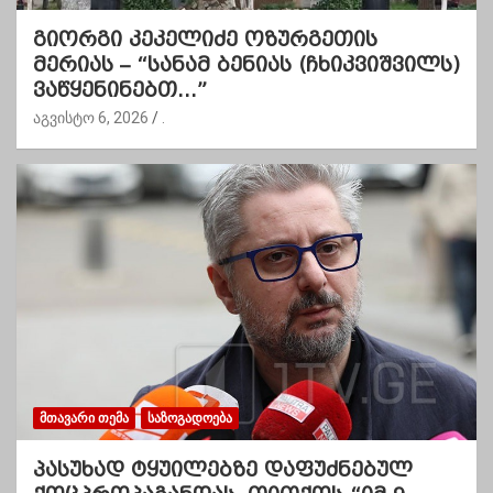
გიორგი კეკელიძე ოზურგეთის
მერიას – “სანამ ბენიას (ჩხიკვიშვილს)
ვაწყენინებთ…”
აგვისტო 6, 2026
.
ᲛᲗᲐᲕᲐᲠᲘ ᲗᲔᲛᲐ
ᲡᲐᲖᲝᲒᲐᲓᲝᲔᲑᲐ
პასუხად ტყუილებზე დაფუძნებულ