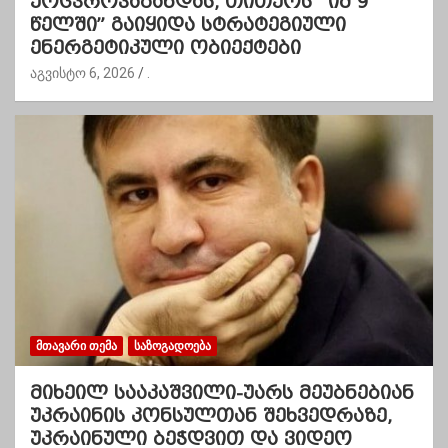
ქოცპროპაგანდას, თითქოს “იმ 9
წელში” გაიყიდა სტრატეგიული
ენერგეტიკული ობიექტები
აგვისტო 6, 2026
.
ᲛᲗᲐᲕᲐᲠᲘ ᲗᲔᲛᲐ
ᲡᲐᲖᲝᲒᲐᲓᲝᲔᲑᲐ
მიხეილ სააკაშვილი-უარს მეუბნებიან
უკრაინის კონსულთან შეხვედრაზე,
უკრაინული ბეჭდვით და ვიდეო