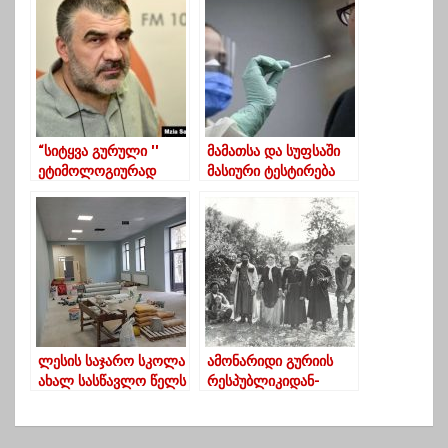
შემთხვევა
საპატრიარქო
გამოვლინდა
განცხადებას
ავრცელებს
“სიტყვა გურული ′′
მამათსა და სუფსაში
ეტიმოლოგიურად
მასიური ტესტირება
ნიშნავს ′′ მარადიულ
იწყება-კოვიდის
ქურდობას”-ირაკლი
მაღალი მაჩვენებელი
მახარაძე
ლანჩხუთში
ლესის საჯარო სკოლა
ამონარიდი გურიის
ახალ სასწავლო წელს
რესპუბლიკიდან-
სრულად
ირაკლი მახარაძე
რეაბილიტირებულ
შენობაში შეხვდება