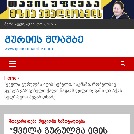
S
k
i
p
პარასკევი, აგვისტო 7, 2026
t
o
გურიის მოამბე
c
o
www.guriismoambe.com
n
t
e
n
Home
t
“ყველა გურულმა იცის სუნელი, საკმაზი, რომელსაც
ყველა ვარგებული ქალი ნაყავს ფილთაქვაში და აქვს
სულ”-ზურა შევარდნაძე
ᲛᲗᲐᲕᲐᲠᲘ ᲗᲔᲛᲐ
ᲠᲔᲒᲘᲝᲜᲘ
ᲡᲐᲖᲝᲒᲐᲓᲝᲔᲑᲐ
“ყველა გურულმა იცის