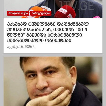
ᲛᲗᲐᲕᲐᲠᲘ ᲗᲔᲛᲐ
ᲡᲐᲖᲝᲒᲐᲓᲝᲔᲑᲐ
პასუხად ტყუილებზე დაფუძნებულ
ქოცპროპაგანდას, თითქოს “იმ 9
წელში” გაიყიდა სტრატეგიული
ენერგეტიკული ობიექტები
აგვისტო 6, 2026
.