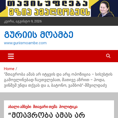
S
k
i
p
კვირა, აგვისტო 9, 2026
t
o
გურიის მოამბე
c
o
www.guriismoambe.com
n
t
e
n
Home
t
“მთავრობა ამას არ იტყვის და არც ოპოზიცია – სისუსტის
გამოვლინებად ჩაეთვლებათ, მათივე აზრით – ჰოდა,
ვინმემ უნდა თქვას და ა, ბატონო, ვამბობ”-მშვილდაძე
ᲐᲮᲐᲚᲘ ᲐᲛᲑᲔᲑᲘ
ᲛᲗᲐᲕᲐᲠᲘ ᲗᲔᲛᲐ
ᲞᲝᲚᲘᲢᲘᲙᲐ
“მთავრობა ამას არ