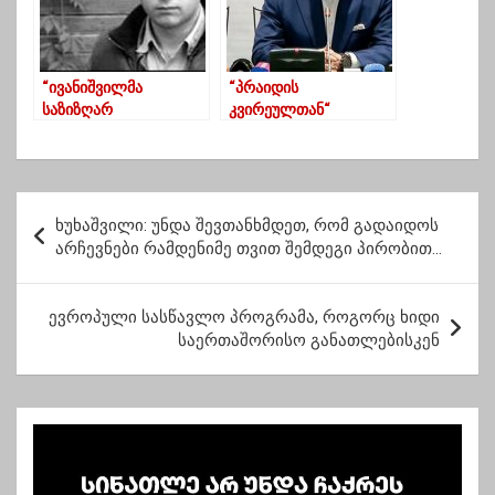
“ივანიშვილმა
“პრაიდის
საზიზღარ
კვირეულთან“
ქოსატყუილობად
დაკავშირებით 5
აქცია ეს ქვეყანა”
ივლისს ყველას
მოგიწოდებთ,
მივიდეთ რუსთაველის
პ
გამზირზე”
ხუხაშვილი: უნდა შევთანხმდეთ, რომ გადაიდოს
ო
არჩევნები რამდენიმე თვით შემდეგი პირობით…
ს
ტ
ევროპული სასწავლო პროგრამა, როგორც ხიდი
საერთაშორისო განათლებისკენ
ი
ს
ნ
ა
ვ