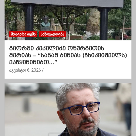
ᲛᲗᲐᲕᲐᲠᲘ ᲗᲔᲛᲐ
ᲡᲐᲖᲝᲒᲐᲓᲝᲔᲑᲐ
გიორგი კეკელიძე ოზურგეთის
მერიას – “სანამ ბენიას (ჩხიკვიშვილს)
ვაწყენინებთ…”
აგვისტო 6, 2026
.