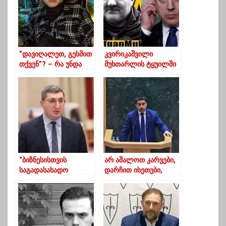
“დავიღალეთ, გესმით
კვირიკაშვილი
თქვენ”? – რა უნდა
მუხთარლის ტყუილში
“უცნობს”
ადანაშაულებს
“ბიზნესისთვის
არ აშალოთ კარვები,
საგადასახადო
დარჩით ისეთები,
შეღავათების
როგორებიც ხართ –
გაგრძელება არ
პაპუაშვილის
განიხილება”
მიმართვა ენმ-ს