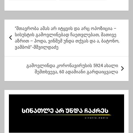
ყიდდა, საფლავში
საქართველოში კიდევ
გაცოცხლდა –
უფრო მეტი ვალით
ოზურგეთში მომხდარი
ბრუნდებიან
შემზარავი ამბავი
პ
“მთავრობა ამას არ იტყვის და არც ოპოზიცია –
ო
სისუსტის გამოვლინებად ჩაეთვლებათ, მათივე
აზრით – ჰოდა, ვინმემ უნდა თქვას და ა, ბატონო,
ს
ვამბობ”-მშვილდაძე
ტ
ი
გამოვლინდა კორონავირუსის 5924 ახალი
ს
შემთხვევა, 60 ადამიანი გარდაიცვალა
ნ
ა
ვ
ი
გ
ა