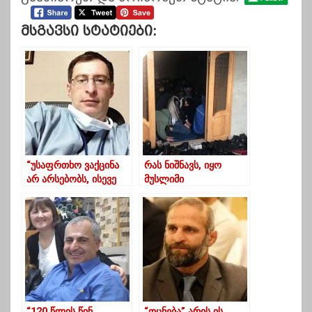
Მსგავსი Სტატიები:
“უსაფრთხო ვაქცინა
რას ნიშნავს, იყო
არ არსებობს, ისევე
მუსლიმი
როგორც არ არსებობს
საქართველოში
უსაფრთხო
თვითმფრინავი”
“120 წლის წინ
“ოცნება” არის ის