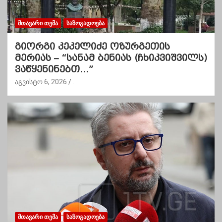
ᲛᲗᲐᲕᲐᲠᲘ ᲗᲔᲛᲐ
ᲡᲐᲖᲝᲒᲐᲓᲝᲔᲑᲐ
გიორგი კეკელიძე ოზურგეთის
მერიას – “სანამ ბენიას (ჩხიკვიშვილს)
ვაწყენინებთ…”
აგვისტო 6, 2026
.
ᲛᲗᲐᲕᲐᲠᲘ ᲗᲔᲛᲐ
ᲡᲐᲖᲝᲒᲐᲓᲝᲔᲑᲐ