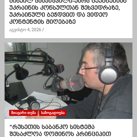
მიხეილ სააკაშვილი-უარს მეუბნებიან
უკრაინის კონსულთან შეხვედრაზე,
უკრაინული ბეჭდვით და ვიდეო
კონტენტის მიღებაზე
აგვისტო 4, 2026
.
ᲛᲗᲐᲕᲐᲠᲘ ᲗᲔᲛᲐ
ᲡᲐᲖᲝᲒᲐᲓᲝᲔᲑᲐ
“რუსეთის საბანკო სისტემა
შესაძლოა დომინოს პრინციპით