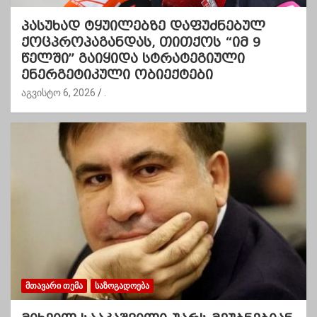
პასუხად ტყუილებზე დაფუძნებულ
ქოცპროპაგანდას, თითქოს “იმ 9
წელში” გაიყიდა სტრატეგიული
ენერგეტიკული ობიექტები
აგვისტო 6, 2026
.
ᲛᲗᲐᲕᲐᲠᲘ ᲗᲔᲛᲐ
ᲡᲐᲖᲝᲒᲐᲓᲝᲔᲑᲐ