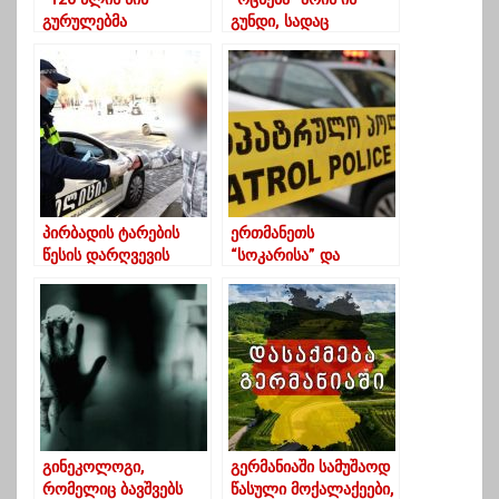
გურულებმა
გუნდი, სადაც
შეგვიფარა “თათრები
ყველასათვის
და ჩამოთრეულები”
ქართული ოცნების
არასდროს
ასრულება
უწოდებიათ”
ცოცხლობს”
ბუკნარელი მუსლიმის
სატკივარი
პირბადის ტარების
ერთმანეთს
წესის დარღვევის
“სოკარისა” და
გამო 1379 ადამიანი
პოლიციის
დაჯარიმდა
ავტომანქანები
შეეჯახენ-ავარია
ჩოხატაურში
გინეკოლოგი,
გერმანიაში სამუშაოდ
რომელიც ბავშვებს
წასული მოქალაქეები,