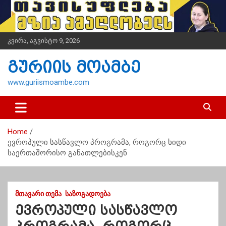
S
k
i
p
კვირა, აგვისტო 9, 2026
t
o
გურიის მოამბე
c
o
www.guriismoambe.com
n
t
e
n
Home
t
ევროპული სასწავლო პროგრამა, როგორც ხიდი
საერთაშორისო განათლებისკენ
ᲛᲗᲐᲕᲐᲠᲘ ᲗᲔᲛᲐ
ᲡᲐᲖᲝᲒᲐᲓᲝᲔᲑᲐ
ევროპული სასწავლო