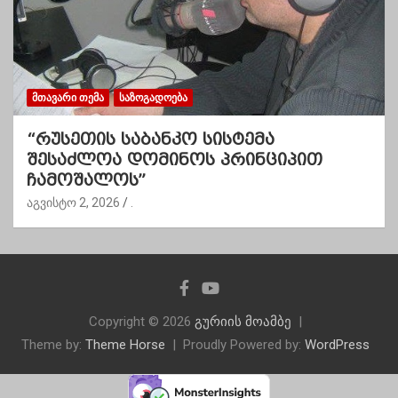
ᲛᲗᲐᲕᲐᲠᲘ ᲗᲔᲛᲐ
ᲡᲐᲖᲝᲒᲐᲓᲝᲔᲑᲐ
“რუსეთის საბანკო სისტემა
შესაძლოა დომინოს პრინციპით
ჩამოშალოს”
აგვისტო 2, 2026
.
Copyright © 2026
გურიის მოამბე
Theme by:
Theme Horse
Proudly Powered by:
WordPress