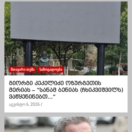
ᲛᲗᲐᲕᲐᲠᲘ ᲗᲔᲛᲐ
ᲡᲐᲖᲝᲒᲐᲓᲝᲔᲑᲐ
გიორგი კეკელიძე ოზურგეთის
მერიას – “სანამ ბენიას (ჩხიკვიშვილს)
ვაწყენინებთ…”
აგვისტო 6, 2026
.