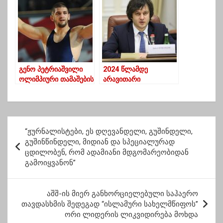
დაამყარა
გენო პეტრიაშვილი
2024 წლამდე
ოლიმპიური თამაშების
არავითარი
ფინალშია
რიგგარეშე
არჩევენები არ იქნება
– ირაკლი კობახიძე
პ
“ჟურნალისტები, ეს დღევანდელი, გუშინდელი,
ო
გუშინწინდელი, მიდიან და სპეციალურად
ცდილობენ, რომ ადამიანი მდგომარეობიდან
ს
გამოიყვანონ”
ტ
ი
აშშ-ის მიერ განხორციელებული საჰაერო
ს
თავდასხმის შედეგად “ისლამური სახელმწიფოს”
ორი ლიდერის ლიკვიდირება მოხდა
ნ