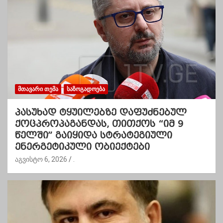
ᲛᲗᲐᲕᲐᲠᲘ ᲗᲔᲛᲐ
ᲡᲐᲖᲝᲒᲐᲓᲝᲔᲑᲐ
პასუხად ტყუილებზე დაფუძნებულ
ქოცპროპაგანდას, თითქოს “იმ 9
წელში” გაიყიდა სტრატეგიული
ენერგეტიკული ობიექტები
აგვისტო 6, 2026
.