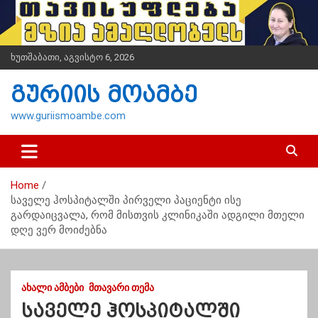
S
k
i
p
ხუთშაბათი, აგვისტო 6, 2026
t
o
გურიის მოამბე
c
o
www.guriismoambe.com
n
t
e
n
Home
t
საველე ჰოსპიტალში პირველი პაციენტი ისე
გარდაიცვალა, რომ მისთვის კლინიკაში ადგილი მთელი
დღე ვერ მოიძებნა
ᲐᲮᲐᲚᲘ ᲐᲛᲑᲔᲑᲘ
ᲛᲗᲐᲕᲐᲠᲘ ᲗᲔᲛᲐ
საველე ჰოსპიტალში