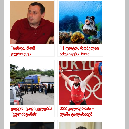
მიაყენოს”-
მაჭარაშვილი
“გინდა, რომ
11 ფოტო, რომელიც
გჯეროდეს
ამტკიცებს, რომ
ხვალინდელი დღის,
ცხოველები დროს
მაგრამ”…
ჩვენზე უკეთ ატარებენ
ვიდეო: გაფიცულებმა
223 კილოგრამი –
“გულისტანის”
ლაშა ტალახაძემ
ბლოკირება დაიწყეს
ატაცში მსოფლიო და
ოლიმპიური რეკორდი