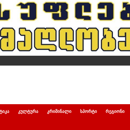
ᲢᲘᲙᲐ
ᲙᲣᲚᲢᲣᲠᲐ
ᲙᲠᲘᲛᲘᲜᲐᲚᲘ
ᲡᲞᲝᲠᲢᲘ
ᲠᲔᲒᲘᲝᲜᲘ