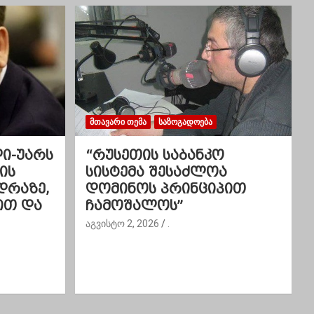
ᲛᲗᲐᲕᲐᲠᲘ ᲗᲔᲛᲐ
ᲡᲐᲖᲝᲒᲐᲓᲝᲔᲑᲐ
ლი-უარს
“რუსეთის საბანკო
ის
სისტემა შესაძლოა
დრაზე,
დომინოს პრინციპით
ით და
ჩამოშალოს”
აგვისტო 2, 2026
.