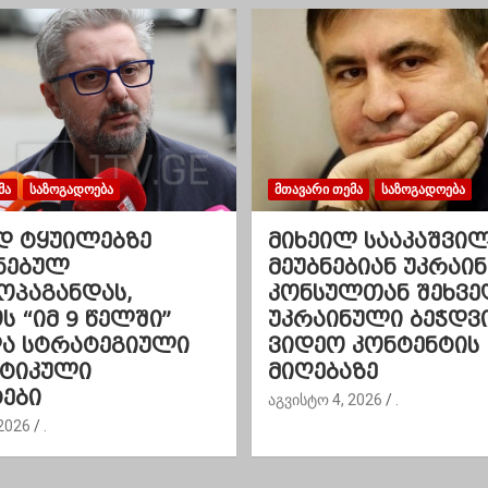
ᲛᲐ
ᲡᲐᲖᲝᲒᲐᲓᲝᲔᲑᲐ
ᲛᲗᲐᲕᲐᲠᲘ ᲗᲔᲛᲐ
ᲡᲐᲖᲝᲒᲐᲓᲝᲔᲑᲐ
დ ტყუილებზე
მიხეილ სააკაშვი
ნებულ
მეუბნებიან უკრაინ
ოპაგანდას,
კონსულთან შეხვე
 “იმ 9 წელში”
უკრაინული ბეჭდვ
და სტრატეგიული
ვიდეო კონტენტის
ეტიკული
მიღებაზე
ები
აგვისტო 4, 2026
.
2026
.