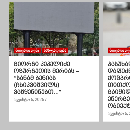
ს
ნ
ა
ვ
ᲛᲗᲐᲕᲐᲠᲘ ᲗᲔᲛᲐ
ᲡᲐᲖᲝᲒᲐᲓᲝᲔᲑᲐ
ᲛᲗᲐᲕᲐᲠᲘ ᲗᲔ
ი
გიორგი კეკელიძე
პასუხა
გ
ოზურგეთის მერიას –
დაფუძ
“სანამ ბენიას
ქოცპრ
ა
(ჩხიკვიშვილს)
თითქოს
ვაწყენინებთ…”
გაიყი
ც
ენერგ
აგვისტო 6, 2026
.
ი
ობიექტ
აგვისტო 6, 
ა