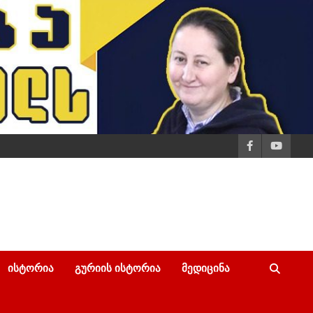
ᲘᲡᲢᲝᲠᲘᲐ
ᲒᲣᲠᲘᲘᲡ ᲘᲡᲢᲝᲠᲘᲐ
ᲛᲔᲓᲘᲪᲘᲜᲐ