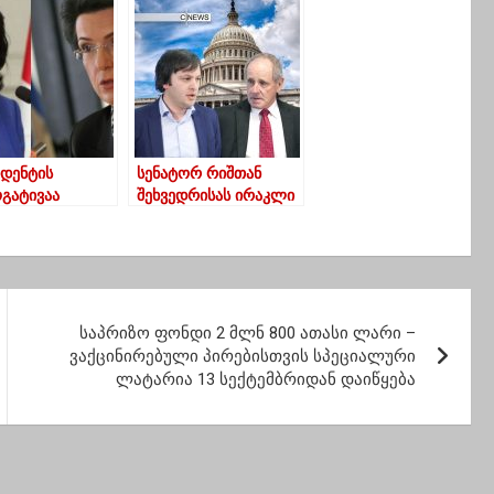
თილში-
ები
იდენტის
სენატორ რიშთან
გატივაა
შეხვედრისას ირაკლი
ების თემა, თუ
კობახიძემ ბიძინა
ააკეთებს მაშინ
ივანიშვილი
არეგურილებს
არაფორმალურ
იკურ
მმართველობაში
სებს”
ამხილა
საპრიზო ფონდი 2 მლნ 800 ათასი ლარი –
ვაქცინირებული პირებისთვის სპეციალური
ლატარია 13 სექტემბრიდან დაიწყება