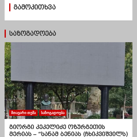
ვ
გამოკითხვა
ე
ბ
ი
საზოგადოება
ᲛᲗᲐᲕᲐᲠᲘ ᲗᲔᲛᲐ
ᲡᲐᲖᲝᲒᲐᲓᲝᲔᲑᲐ
გიორგი კეკელიძე ოზურგეთის
მერიას – “სანამ ბენიას (ჩხიკვიშვილს)