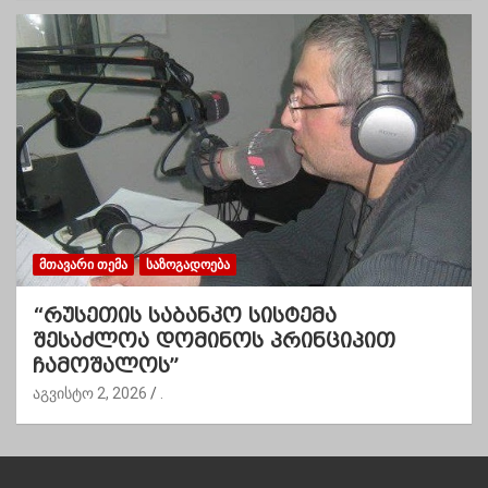
ᲛᲗᲐᲕᲐᲠᲘ ᲗᲔᲛᲐ
ᲡᲐᲖᲝᲒᲐᲓᲝᲔᲑᲐ
“რუსეთის საბანკო სისტემა
შესაძლოა დომინოს პრინციპით
ჩამოშალოს”
აგვისტო 2, 2026
.