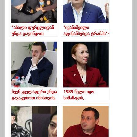
“ახალი ფურცლიდან
“ივანიშვილი
უნდა დავიწყოთ
აფინანსებდა ტრამპს“-
ცხოვრება”-ნინო
მიხეილ სააკაშვილი
წილოსანი
ჩვენ ყველაფერი უნდა
1989 წელი იყო
გავაკეთოთ იმისთვის,
სიმამაცის,
რომ არ დავუშვათ
მსხვერპლის გაღებისა
მესამე ტალღა და
და
თავი ავარიდოთ
თავისუფლებისადმი
მკაცრ შემზღუდავ
ერთგულების წელი –
ღონისძიებებს
კელი დეგნანი