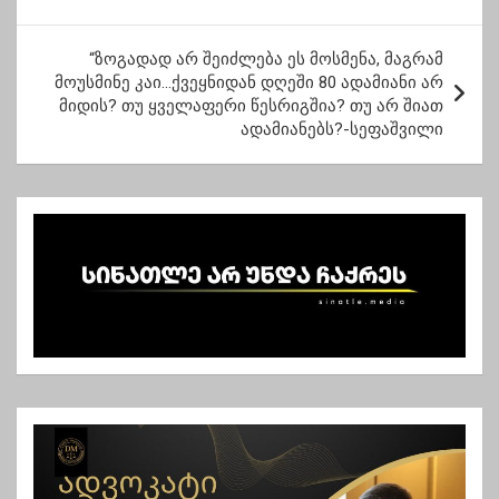
ტ
“ზოგადად არ შეიძლება ეს მოსმენა, მაგრამ
ი
მოუსმინე კაი…ქვეყნიდან დღეში 80 ადამიანი არ
ს
მიდის? თუ ყველაფერი წესრიგშია? თუ არ შიათ
ადამიანებს?-სეფაშვილი
ნ
ა
ვ
ი
გ
ა
ც
ი
ა