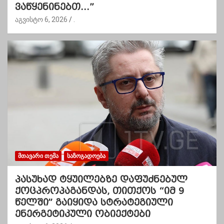
ვაწყენინებთ…”
აგვისტო 6, 2026
.
ᲛᲗᲐᲕᲐᲠᲘ ᲗᲔᲛᲐ
ᲡᲐᲖᲝᲒᲐᲓᲝᲔᲑᲐ
პასუხად ტყუილებზე დაფუძნებულ
ქოცპროპაგანდას, თითქოს “იმ 9
წელში” გაიყიდა სტრატეგიული
ენერგეტიკული ობიექტები