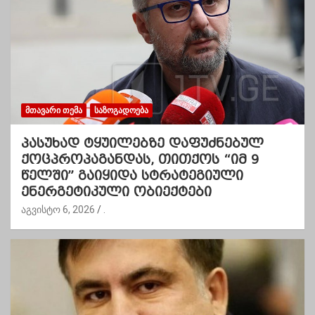
ᲛᲗᲐᲕᲐᲠᲘ ᲗᲔᲛᲐ
ᲡᲐᲖᲝᲒᲐᲓᲝᲔᲑᲐ
პასუხად ტყუილებზე დაფუძნებულ
ქოცპროპაგანდას, თითქოს “იმ 9
წელში” გაიყიდა სტრატეგიული
ენერგეტიკული ობიექტები
აგვისტო 6, 2026
.