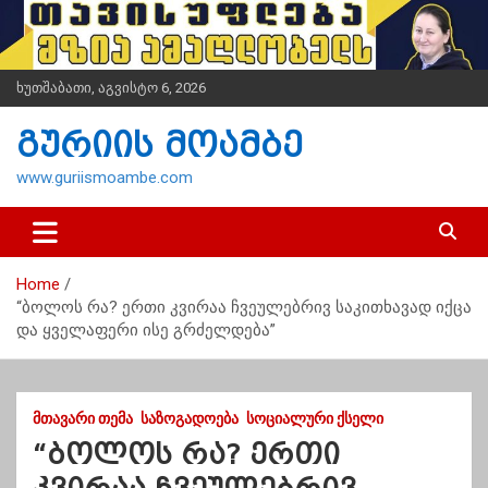
S
k
i
p
ხუთშაბათი, აგვისტო 6, 2026
t
o
გურიის მოამბე
c
o
www.guriismoambe.com
n
t
e
n
Home
t
“ბოლოს რა? ერთი კვირაა ჩვეულებრივ საკითხავად იქცა
და ყველაფერი ისე გრძელდება”
ᲛᲗᲐᲕᲐᲠᲘ ᲗᲔᲛᲐ
ᲡᲐᲖᲝᲒᲐᲓᲝᲔᲑᲐ
ᲡᲝᲪᲘᲐᲚᲣᲠᲘ ᲥᲡᲔᲚᲘ
“ბოლოს რა? ერთი