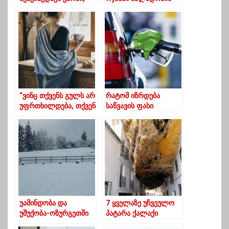
უკვე სხვა მგლის
9144 მსხვერპლი
ნაჭამი ვგონივარ”
გამოავლინა,
საიდანაც 7573 ქალია
“ვინც თქვენს გულს არ
რატომ იზრდება
უფრთხილდება, თქვენ
საწვავის ფასი
არ გიმსახურებთ”
უამინდობა და
7 ყველაზე უჩვეულო
უშუქობა-ოზურგეთში
პატარა ქალაქი
მოსახლეობა
მსოფლიოში