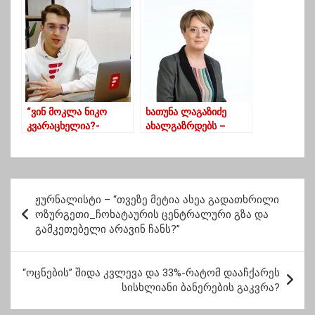
დახმარებას ითხოვს
“ვინ მოკლა ნიკო
ხათუნა ლაგაზიძე
კვარაცხელია?-
ახალგაზრდებს –
ქართულმა
თქვენი დუმილით
მენტალობამ მოკლა”
თქვენსავე განაჩენს
წერთ
პ
ჟურნალისტი – “თვეზე მეტია ასეა გადათხრილი
ო
ოზურგეთი_ჩოხატაურის ცენტრალური გზა და
გამკეთებელი არავინ ჩანს?”
ს
ტ
“ოცნების” შიდა კვლევა და 33%-რატომ დააჩქარეს
ი
სისხლიანი ბანერების გაკვრა?
ს