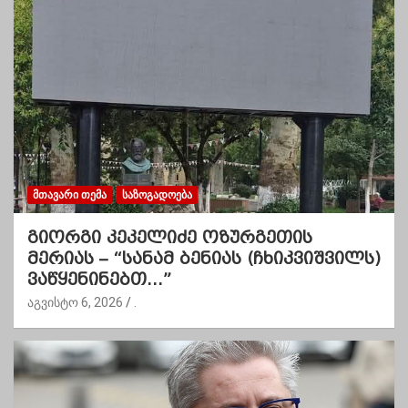
ᲛᲗᲐᲕᲐᲠᲘ ᲗᲔᲛᲐ
ᲡᲐᲖᲝᲒᲐᲓᲝᲔᲑᲐ
გიორგი კეკელიძე ოზურგეთის
მერიას – “სანამ ბენიას (ჩხიკვიშვილს)
ვაწყენინებთ…”
აგვისტო 6, 2026
.