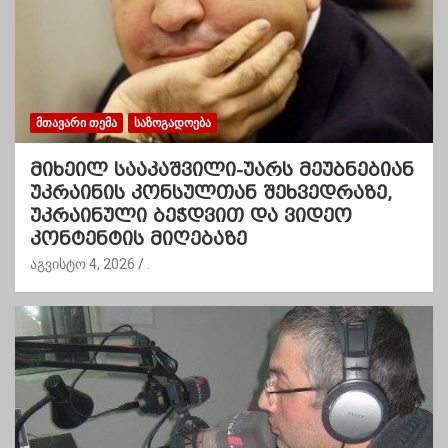
ᲛᲗᲐᲕᲐᲠᲘ ᲗᲔᲛᲐ
ᲡᲐᲖᲝᲒᲐᲓᲝᲔᲑᲐ
მიხეილ სააკაშვილი-უარს მეუბნებიან
უკრაინის კონსულთან შეხვედრაზე,
უკრაინული ბეჭდვით და ვიდეო
კონტენტის მიღებაზე
აგვისტო 4, 2026
.