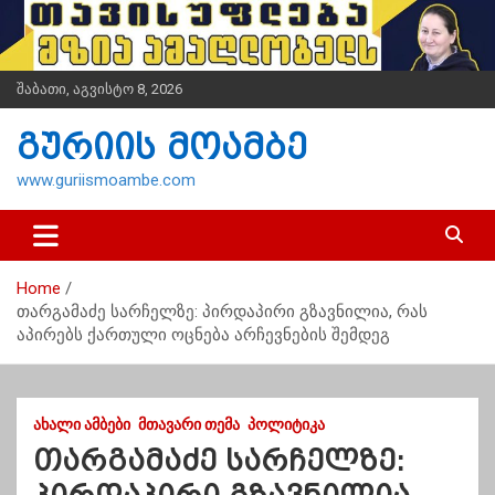
S
k
i
p
შაბათი, აგვისტო 8, 2026
t
o
გურიის მოამბე
c
o
www.guriismoambe.com
n
t
e
n
Home
t
თარგამაძე სარჩელზე: პირდაპირი გზავნილია, რას
აპირებს ქართული ოცნება არჩევნების შემდეგ
ᲐᲮᲐᲚᲘ ᲐᲛᲑᲔᲑᲘ
ᲛᲗᲐᲕᲐᲠᲘ ᲗᲔᲛᲐ
ᲞᲝᲚᲘᲢᲘᲙᲐ
თარგამაძე სარჩელზე: