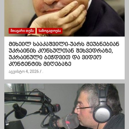
ᲛᲗᲐᲕᲐᲠᲘ ᲗᲔᲛᲐ
ᲡᲐᲖᲝᲒᲐᲓᲝᲔᲑᲐ
მიხეილ სააკაშვილი-უარს მეუბნებიან
უკრაინის კონსულთან შეხვედრაზე,
უკრაინული ბეჭდვით და ვიდეო
კონტენტის მიღებაზე
აგვისტო 4, 2026
.