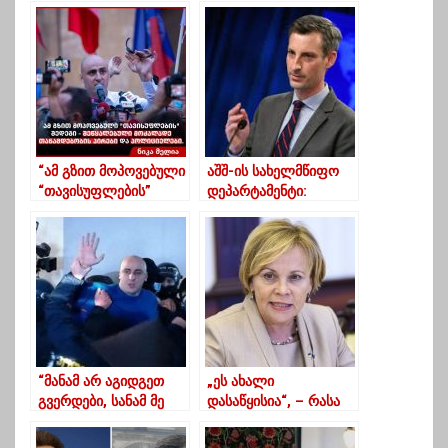
„ოცნების” ფაქტიური
და ცვლილებების
წევრია- ლევან
პარტიაა!”
თარხნიშვილი
“ამ გზით მოპოვებული
აშშ-ის სახელმწიფო
“თავისუფლების”
დეპარტამენტი:
შედეგი –
“მივესალმებით 19
შეწყალებული
აპრილს
მოძალადე
საქართველოში
თანამდებობის პირები
მიღწეულ
და პოლიციელები”
შეთანხმებას”
“მანამ არ აგიდგეთ
„ეს ახალი
გვერდები, სანამ მე
დასაწყისია“, – რასა
თქვენ გამოსასყიდს
იუკნევიჩიენე
გადაგიხდით”
ხელისუფლებისა და