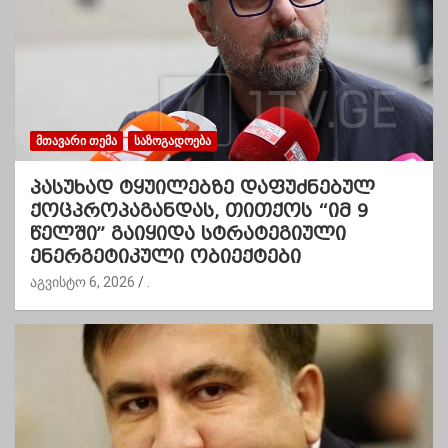
ᲛᲗᲐᲕᲐᲠᲘ ᲗᲔᲛᲐ
ᲡᲐᲖᲝᲒᲐᲓᲝᲔᲑᲐ
პასუხად ტყუილებზე დაფუძნებულ
ქოცპროპაგანდას, თითქოს “იმ 9
წელში” გაიყიდა სტრატეგიული
ენერგეტიკული ობიექტები
აგვისტო 6, 2026
.