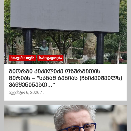
ᲛᲗᲐᲕᲐᲠᲘ ᲗᲔᲛᲐ
ᲡᲐᲖᲝᲒᲐᲓᲝᲔᲑᲐ
გიორგი კეკელიძე ოზურგეთის
მერიას – “სანამ ბენიას (ჩხიკვიშვილს)
ვაწყენინებთ…”
აგვისტო 6, 2026
.