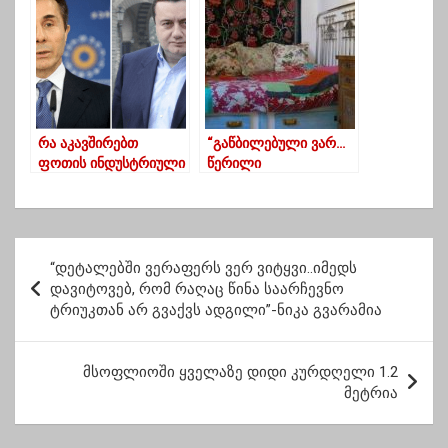
ოპოზიციის
შეთანხმებაზე
რა აკავშირებთ
“გაწბილებული ვარ…
ფოთის ინდუსტრიული
წერილი
ზონის მფლობელებს
გამოგვიგზავნეს, სამი
ჩხარტიშვილთან და
ბოდიშით” –
ივანიშვილთან – TI-ს
ტურისტები
კვლევა
საქართველოში
პ
ჯავშნებს ისევ აუქმებენ
“დეტალებში ვერაფერს ვერ ვიტყვი..იმედს
ო
დავიტოვებ, რომ რაღაც წინა საარჩევნო
ტრიუკთან არ გვაქვს ადგილი”-ნიკა გვარამია
ს
ტ
მსოფლიოში ყველაზე დიდი კურდღელი 1.2
ი
მეტრია
ს
ნ