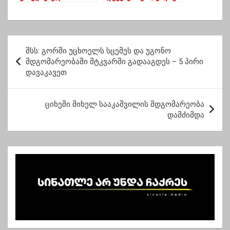
წვიმებმა პრობლემები
კაცი” – კობახიძე
შექმნა ოზურგეთის
დმანისის ინციდენტზე
მუნიციპალიტეტში
პ
შსს: გორში უცხოელს სცემეს და უგონო
ო
მდგომარეობაში მტკვარში გადააგდეს – 5 პირი
დავაკავეთ
ს
ტ
ციხეში მიხელ სააკაშვილის მდგომარეობა
ი
დამძიმდა
ს
ნ
ა
ვ
ი
გ
ა