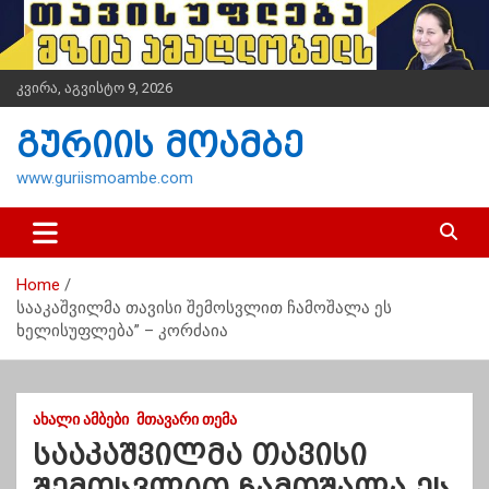
S
k
i
p
კვირა, აგვისტო 9, 2026
t
o
გურიის მოამბე
c
o
www.guriismoambe.com
n
t
e
n
Home
t
სააკაშვილმა თავისი შემოსვლით ჩამოშალა ეს
ხელისუფლება” – კორძაია
ᲐᲮᲐᲚᲘ ᲐᲛᲑᲔᲑᲘ
ᲛᲗᲐᲕᲐᲠᲘ ᲗᲔᲛᲐ
სააკაშვილმა თავისი