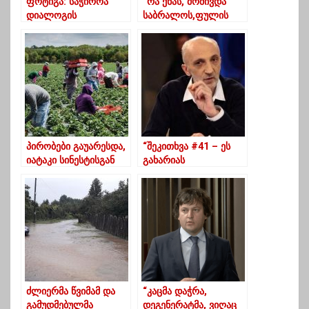
ფოტიგა: საჭიროა
“რა ქნას, მოშივდა
დიალოგის
საბრალოს,ფულის
ფასილიტაცია, რაც,
კეთების ყველაზე
სავარაუდოდ, ახალ
ადვილი მეთოდი ჩემი
არჩევნებამდე
ლანძღვაა-მიხეილ
მიგვიყვანს
სააკაშვილი ვაშაძეზე
პირობები გაუარესდა,
“შეკითხვა #41 – ეს
იატაკი სინესტისგან
გახარიას
ჩაიმტვრა და
კომპრომატია, თუ
ადამიანმა ფეხი
კალაძის?!” –
იღრძო! – აი, ამ
ხუხაშვილი
პირობებში
აგრძელებენ
ცხოვრებას
გერმანიაში
ლეგალურად
დასაქმებული
ძლიერმა წვიმამ და
“კაცმა დაჭრა,
ქართველები
გამუდმებულმა
დეგენერატმა, ვიღაც