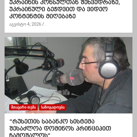
უკრაინის კონსულთან შეხვედრაზე,
უკრაინული ბეჭდვით და ვიდეო
კონტენტის მიღებაზე
აგვისტო 4, 2026
.
ᲛᲗᲐᲕᲐᲠᲘ ᲗᲔᲛᲐ
ᲡᲐᲖᲝᲒᲐᲓᲝᲔᲑᲐ
“რუსეთის საბანკო სისტემა
შესაძლოა დომინოს პრინციპით
ჩამოშალოს”