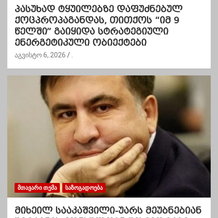
პასუხად ტყუილებზე დაფუძნებულ
ქოცპროპაგანდას, თითქოს “იმ 9
წელში” გაიყიდა სტრატეგიული
ენერგეტიკული ობიექტები
აგვისტო 6, 2026
.
ᲛᲗᲐᲕᲐᲠᲘ ᲗᲔᲛᲐ
ᲡᲐᲖᲝᲒᲐᲓᲝᲔᲑᲐ
მიხეილ სააკაშვილი-უარს მეუბნებიან