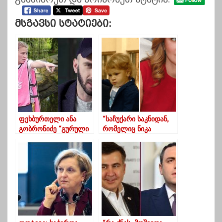
Მსგავსი Სტატიები:
ფეხბურთელი ანა
“საჩუქარი საკნიდან,
გობრონიძე “გურული
რომელიც ნიკა
დღიურების”
მელიამ მეუღლეს
სტიპენდიანტი გახდა
გამოუგზავნა”