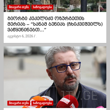
ᲛᲗᲐᲕᲐᲠᲘ ᲗᲔᲛᲐ
ᲡᲐᲖᲝᲒᲐᲓᲝᲔᲑᲐ
გიორგი კეკელიძე ოზურგეთის
მერიას – “სანამ ბენიას (ჩხიკვიშვილს)
ვაწყენინებთ…”
აგვისტო 6, 2026
.
ᲛᲗᲐᲕᲐᲠᲘ ᲗᲔᲛᲐ
ᲡᲐᲖᲝᲒᲐᲓᲝᲔᲑᲐ