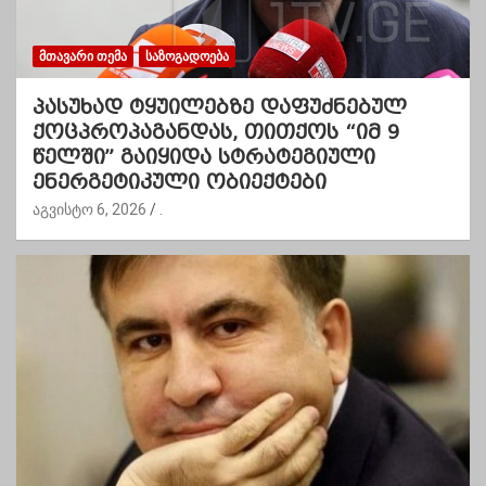
ᲛᲗᲐᲕᲐᲠᲘ ᲗᲔᲛᲐ
ᲡᲐᲖᲝᲒᲐᲓᲝᲔᲑᲐ
პასუხად ტყუილებზე დაფუძნებულ
ქოცპროპაგანდას, თითქოს “იმ 9
წელში” გაიყიდა სტრატეგიული
ენერგეტიკული ობიექტები
აგვისტო 6, 2026
.