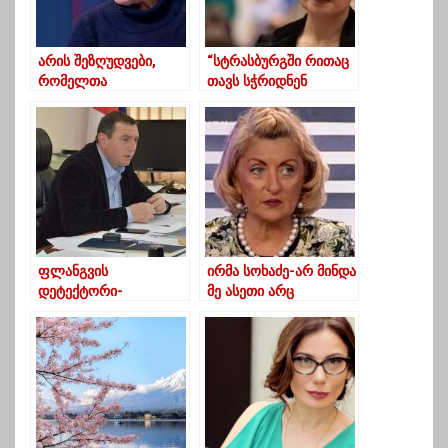
არის შეზღუდვები,
“სტრასბურგში რითაც
რომელთა
თავს სჭრიდნენ
შემსუბუქებაც
საქართველოს და
შესაძლებელია-
სააკაშვილს, მოვიგეთ”
ინფექციონისტი
ფლანგვის
ირმა სოხაძე-არ მინდა
დეტექტორი-
მე ასეთი არც
ოზურგეთის მერმა
ოპოზიცია და არც
ბოლო სამ წელიწადში
ხელისუფლება
143 000 ლარის
უძრავი ქონება შეიძინა