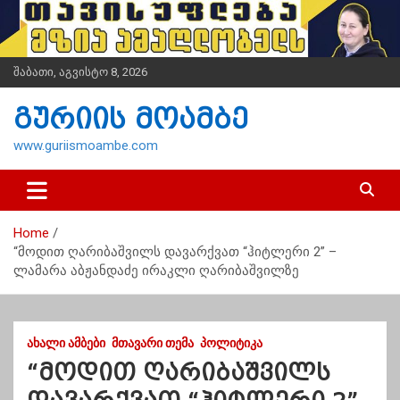
S
k
i
p
შაბათი, აგვისტო 8, 2026
t
o
გურიის მოამბე
c
o
www.guriismoambe.com
n
t
e
n
Home
t
“მოდით ღარიბაშვილს დავარქვათ “ჰიტლერი 2” –
ლამარა აბჟანდაძე ირაკლი ღარიბაშვილზე
ᲐᲮᲐᲚᲘ ᲐᲛᲑᲔᲑᲘ
ᲛᲗᲐᲕᲐᲠᲘ ᲗᲔᲛᲐ
ᲞᲝᲚᲘᲢᲘᲙᲐ
“მოდით ღარიბაშვილს