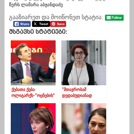
წერს ლამარა აბჟანდაძე
გააზიარეთ და მოიწონეთ სტატია:
Მსგავსი Სტატიები:
ქებათა ქება
“მთავრობამ
ოლიგარქს-“ოცნების”
დედაბუდიანად
წევრთა გამორჩეული
პატიმრობა
შეფასებები
მოგვისაჯა”-
ფსიქოლოგი