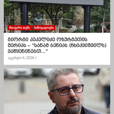
ᲛᲗᲐᲕᲐᲠᲘ ᲗᲔᲛᲐ
ᲡᲐᲖᲝᲒᲐᲓᲝᲔᲑᲐ
გიორგი კეკელიძე ოზურგეთის
მერიას – “სანამ ბენიას (ჩხიკვიშვილს)
ვაწყენინებთ…”
აგვისტო 6, 2026
.