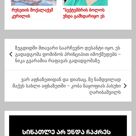
რუსეთის მოქალაქემ
“სექტემბრის ბოლოს
კურილის
უნდა გამხდარიყო ეს
კუნძულებიდან
ამბავი ცნობილი,
იაპონიამდე გაცურა
ქოცებმაც იცოდნენ,
და პოლიტიკური
პანიკაში იყვნენ,
თავშესაფარი ითხოვა
ამიტომ “დაასწრეს…” –
პ
ჯანგირაშვილი
ზუგდიდში მთავარი საარჩევნო დესანტი იყო, ეს
ო
გადადგომა დომინოს პრინციპით იმოქმედებს –
ნიკა გვარამია რაფავას გადადგომაზე
ს
ტ
ვარ აფხაზეთიდან და დიახაც, მე ნამდვილად
ი
მაქვს სახლი აფხაზეთში – კობა ნაყოფიას პასუხი
ს
ღარიბაშვილს
ნ
ა
ვ
ი