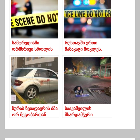
კიბერშეტევის
შეწყვეტის
სანაცვლოდ,
გამოსასყიდის სახით
11 მილიონი აშშ
დოლარი გადაიხადა
სამტრედიაში
რუსთავში ერთი
ორმხრივი სროლის
მამაკაცი მოკლეს,
შედეგად ორი
მეორე კი დაჭრეს
ადამიანი დაიჭრა
ზურაბ ზვიადაურის ძმა
სააკაშვილის
ორ მეგობართან
მხარდამჭერი
ერთად ჩაცხრილეს
წარწერების გამო
ლანჩხუთში
სამოქალაქო
აქტივისტს უცნობები