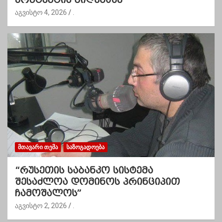
აგვისტო 4, 2026
.
ᲛᲗᲐᲕᲐᲠᲘ ᲗᲔᲛᲐ
ᲡᲐᲖᲝᲒᲐᲓᲝᲔᲑᲐ
“რუსეთის საბანკო სისტემა
შესაძლოა დომინოს პრინციპით
ჩამოშალოს”
აგვისტო 2, 2026
.