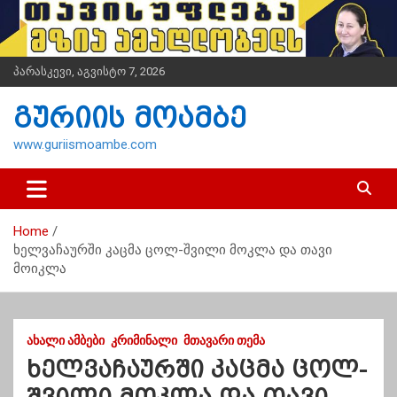
S
k
i
p
პარასკევი, აგვისტო 7, 2026
t
o
გურიის მოამბე
c
o
www.guriismoambe.com
n
t
e
n
Home
t
ხელვაჩაურში კაცმა ცოლ-შვილი მოკლა და თავი
მოიკლა
ᲐᲮᲐᲚᲘ ᲐᲛᲑᲔᲑᲘ
ᲙᲠᲘᲛᲘᲜᲐᲚᲘ
ᲛᲗᲐᲕᲐᲠᲘ ᲗᲔᲛᲐ
ხელვაჩაურში კაცმა ცოლ-