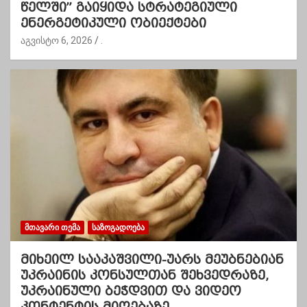
წელში” გაიყიდა სტრატეგიული
ენერგეტიკული ობიექტები
აგვისტო 6, 2026
.
ᲛᲗᲐᲕᲐᲠᲘ ᲗᲔᲛᲐ
ᲡᲐᲖᲝᲒᲐᲓᲝᲔᲑᲐ
მიხეილ სააკაშვილი-უარს მეუბნებიან
უკრაინის კონსულთან შეხვედრაზე,
უკრაინული ბეჭდვით და ვიდეო
კონტენტის მიღებაზე