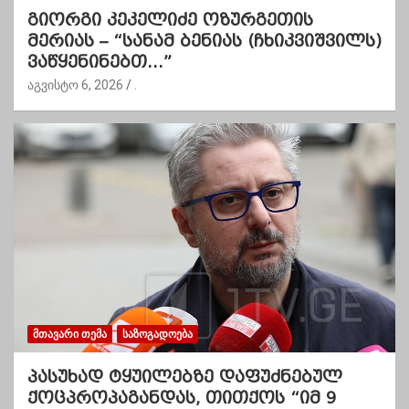
გიორგი კეკელიძე ოზურგეთის
მერიას – “სანამ ბენიას (ჩხიკვიშვილს)
ვაწყენინებთ…”
აგვისტო 6, 2026
.
ᲛᲗᲐᲕᲐᲠᲘ ᲗᲔᲛᲐ
ᲡᲐᲖᲝᲒᲐᲓᲝᲔᲑᲐ
პასუხად ტყუილებზე დაფუძნებულ
ქოცპროპაგანდას, თითქოს “იმ 9