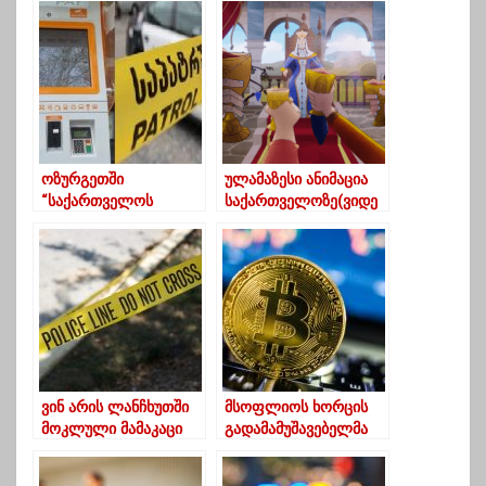
ოზურგეთში
ულამაზესი ანიმაცია
“საქართველოს
საქართველოზე(ვიდე
ბანკის” სწრაფი
ო)
ჩარიცხვის აპარატი
დააზიანეს-შს-მ
გამოძიება დაიწყო
ვინ არის ლანჩხუთში
მსოფლიოს ხორცის
მოკლული მამაკაცი
გადამამუშავებელმა
უმსხვილესმა
კომპანიამ, JBS-მა,