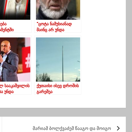
ნება
“ცოტა ნამუსიანად
მენტში
მაინც არ უნდა
ნალური
მოიტყუოს? ბატონო
ობიდან
პრემიერო არ
მოგბეზრდათ?” –
მალხაზ
მაჩალიკაშვილი
ილ სააკაშვილის
ქუთაისი ისევ დროშის
ბა უნდა
გარეშეა
ლდეს… 21
ბერს ყველას
დებით
ველის
ზე” – ნიკა
მარიამ ბოლქვაძემ წააგო და მოიგო