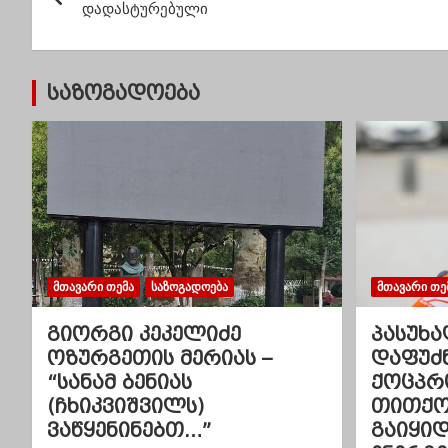
ო
დადასტურებული
ს
ტ
საზოგადოება
ი
ს
ნ
ა
ვ
ᲛᲗᲐᲕᲐᲠᲘ ᲗᲔᲛᲐ
ᲡᲐᲖᲝᲒᲐᲓᲝᲔᲑᲐ
ᲛᲗᲐᲕᲐᲠᲘ ᲗᲔ
ი
გიორგი კეკელიძე
პასუხა
ოზურგეთის მერიას –
დაფუძ
გ
“სანამ ბენიას
ქოცპრ
(ჩხიკვიშვილს)
თითქოს
ა
ვაწყენინებთ…”
გაიყი