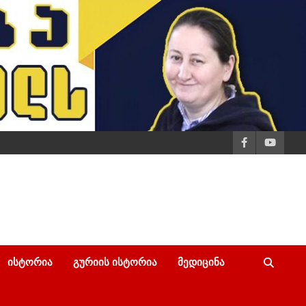
ᲘᲡᲢᲝᲠᲘᲐ
ᲒᲣᲠᲘᲘᲡ ᲘᲡᲢᲝᲠᲘᲐ
ᲛᲔᲓᲘᲪᲘᲜᲐ