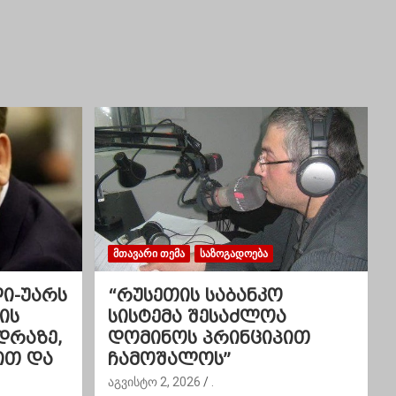
ᲛᲗᲐᲕᲐᲠᲘ ᲗᲔᲛᲐ
ᲡᲐᲖᲝᲒᲐᲓᲝᲔᲑᲐ
ლი-უარს
“რუსეთის საბანკო
ის
სისტემა შესაძლოა
დრაზე,
დომინოს პრინციპით
ით და
ჩამოშალოს”
აგვისტო 2, 2026
.