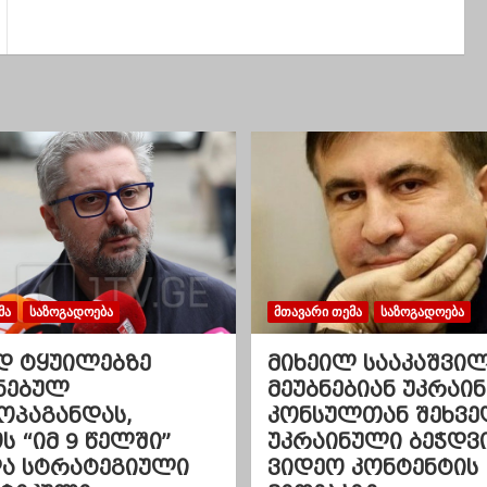
ᲛᲐ
ᲡᲐᲖᲝᲒᲐᲓᲝᲔᲑᲐ
ᲛᲗᲐᲕᲐᲠᲘ ᲗᲔᲛᲐ
ᲡᲐᲖᲝᲒᲐᲓᲝᲔᲑᲐ
დ ტყუილებზე
მიხეილ სააკაშვი
ნებულ
მეუბნებიან უკრაინ
ოპაგანდას,
კონსულთან შეხვე
 “იმ 9 წელში”
უკრაინული ბეჭდვ
და სტრატეგიული
ვიდეო კონტენტის