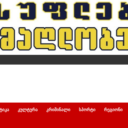
ᲢᲘᲙᲐ
ᲙᲣᲚᲢᲣᲠᲐ
ᲙᲠᲘᲛᲘᲜᲐᲚᲘ
ᲡᲞᲝᲠᲢᲘ
ᲠᲔᲒᲘᲝᲜᲘ