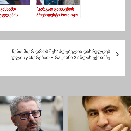
ავასხამთ
“კარგად გაიხსენოს
უფლების
პრეზიდენტი რომ იყო
ილზე წყალს და
თუ მიბედავდა რამეს
მფორტის
აქ, ეხლა იქ
ან
დამალული რომ
იყვანთ”
არის” – მეუფე იაკობი
სააკაშვილზე
ნებისმიერ დროს შესაძლებელია დასრულდეს
გულის გაჩერებით – რატიანი 27 წლის ექთანზე