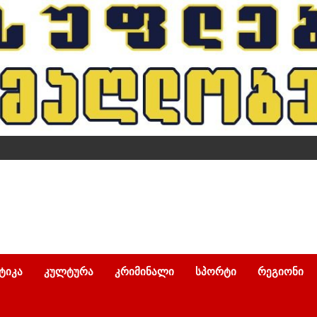
ᲢᲘᲙᲐ
ᲙᲣᲚᲢᲣᲠᲐ
ᲙᲠᲘᲛᲘᲜᲐᲚᲘ
ᲡᲞᲝᲠᲢᲘ
ᲠᲔᲒᲘᲝᲜᲘ