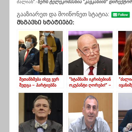
ძალიან”.-
წერს ტელეკომპანია “კავკასიის” დირექტო
გააზიარეთ და მოიწონეთ სტატია:
Მსგავსი Სტატიები:
შეთანხმება ისევ ვერ
“სტამბაში იკრიბებიან
“ძალია
შედგა – პარტიებმა
ოკუპანტი ღორები!” –
ივანიშ
დანიელსონის
აქცია თბილისში
დოკუმენტი დაიწუნეს