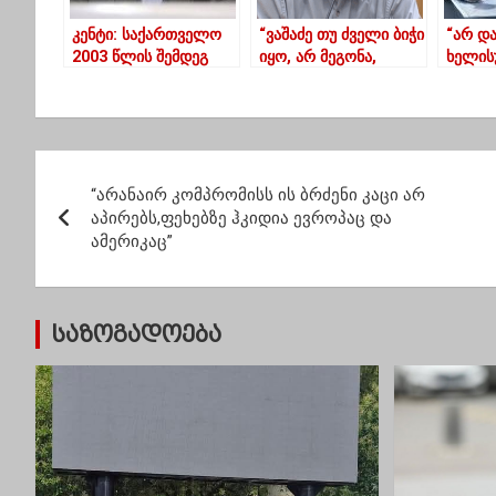
კენტი: საქართველო
“ვაშაძე თუ ძველი ბიჭი
“არ დ
2003 წლის შემდეგ
იყო, არ მეგონა,
ხელის
მაგალითი იყო, თუ
ბოლო დროს ყველას
წისქვ
რისი მიღწევა
გვეძველბიჭება”
ამ კო
შეუძლიათ ქვეყნებს
ზონიდ
გამოვ
პ
“არანაირ კომპრომისს ის ბრძენი კაცი არ
ო
აპირებს,ფეხებზე ჰკიდია ევროპაც და
ამერიკაც”
ს
ტ
საზოგადოება
ი
ს
ნ
ა