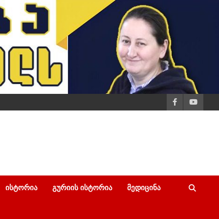
ᲘᲡᲢᲝᲠᲘᲐ
ᲒᲣᲠᲘᲘᲡ ᲘᲡᲢᲝᲠᲘᲐ
ᲛᲔᲓᲘᲪᲘᲜᲐ