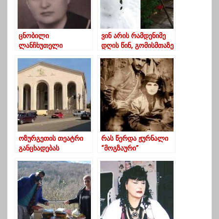
ცნობილი
ვინ არის რამდენიმე
ლანჩხუთელი
დღის წინ, გომისმთაზე
ქირურგი-ორთოპედი,
გარდაცვლილი ბიჭი
მერი მშვიდობაძე
გარდაიცვალა
ოზურგეთის თეატრი
რას წერდა ჟურნალი
განცხადებას
“მოგზაური”
ავრცელებს
გურულებზე 1901
წელს