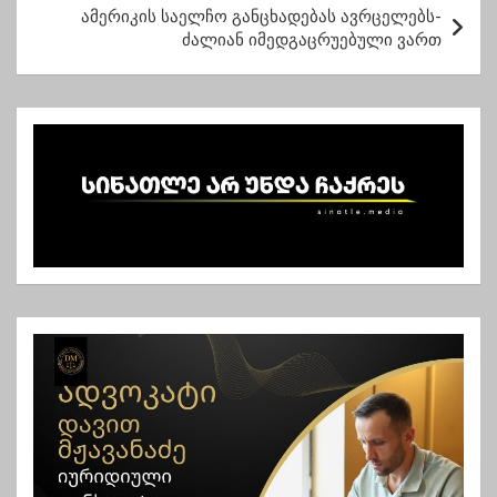
ტ
ამერიკის საელჩო განცხადებას ავრცელებს-
ძალიან იმედგაცრუებული ვართ
ი
ს
ნ
ა
ვ
ი
გ
ა
ც
ი
ა