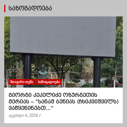
საზოგადოება
ᲛᲗᲐᲕᲐᲠᲘ ᲗᲔᲛᲐ
ᲡᲐᲖᲝᲒᲐᲓᲝᲔᲑᲐ
გიორგი კეკელიძე ოზურგეთის
მერიას – “სანამ ბენიას (ჩხიკვიშვილს)
ვაწყენინებთ…”
აგვისტო 6, 2026
.