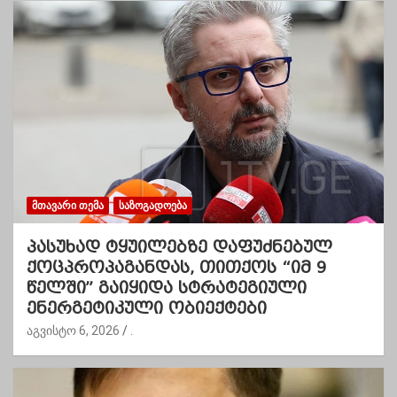
ᲛᲗᲐᲕᲐᲠᲘ ᲗᲔᲛᲐ
ᲡᲐᲖᲝᲒᲐᲓᲝᲔᲑᲐ
პასუხად ტყუილებზე დაფუძნებულ
ქოცპროპაგანდას, თითქოს “იმ 9
წელში” გაიყიდა სტრატეგიული
ენერგეტიკული ობიექტები
აგვისტო 6, 2026
.