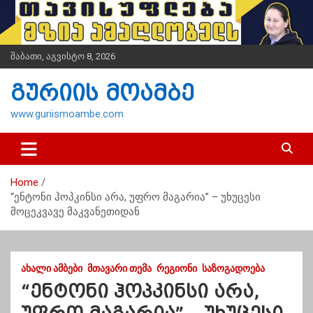
S
k
i
p
შაბათი, აგვისტო 8, 2026
t
o
გურიის მოამბე
c
o
www.guriismoambe.com
n
t
e
n
Home
t
“ენტონი ჰოპკინსი არა, უფრო მაგარია” – უხუცესი
მოცეკვავე მაკვანეთიდან
ᲐᲮᲐᲚᲘ ᲐᲛᲑᲔᲑᲘ
ᲛᲗᲐᲕᲐᲠᲘ ᲗᲔᲛᲐ
ᲠᲔᲒᲘᲝᲜᲘ
ᲡᲐᲖᲝᲒᲐᲓᲝᲔᲑᲐ
“ენტონი ჰოპკინსი არა,