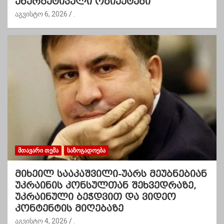
ენერგეტიკული ობიექტები
აგვისტო 6, 2026
.
ᲛᲗᲐᲕᲐᲠᲘ ᲗᲔᲛᲐ
ᲡᲐᲖᲝᲒᲐᲓᲝᲔᲑᲐ
მიხეილ სააკაშვილი-უარს მეუბნებიან
უკრაინის კონსულთან შეხვედრაზე,
უკრაინული ბეჭდვით და ვიდეო
კონტენტის მიღებაზე
აგვისტო 4, 2026
.