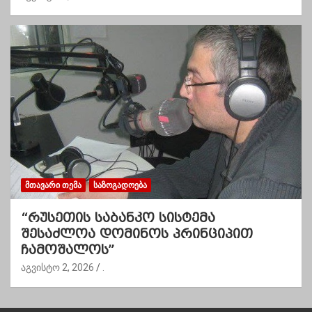
ᲛᲗᲐᲕᲐᲠᲘ ᲗᲔᲛᲐ
ᲡᲐᲖᲝᲒᲐᲓᲝᲔᲑᲐ
“რუსეთის საბანკო სისტემა
შესაძლოა დომინოს პრინციპით
ჩამოშალოს”
აგვისტო 2, 2026
.