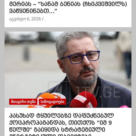
მერიას – “სანამ ბენიას (ჩხიკვიშვილს)
ვაწყენინებთ…”
აგვისტო 6, 2026
.
ᲛᲗᲐᲕᲐᲠᲘ ᲗᲔᲛᲐ
ᲡᲐᲖᲝᲒᲐᲓᲝᲔᲑᲐ
პასუხად ტყუილებზე დაფუძნებულ
ქოცპროპაგანდას, თითქოს “იმ 9
წელში” გაიყიდა სტრატეგიული