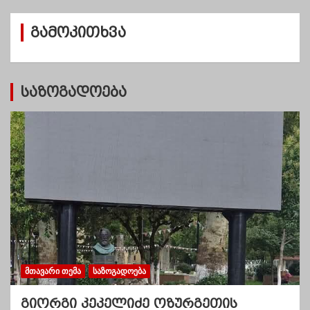
ი
ვ
გამოკითხვა
ე
ბ
ი
საზოგადოება
ᲛᲗᲐᲕᲐᲠᲘ ᲗᲔᲛᲐ
ᲡᲐᲖᲝᲒᲐᲓᲝᲔᲑᲐ
გიორგი კეკელიძე ოზურგეთის