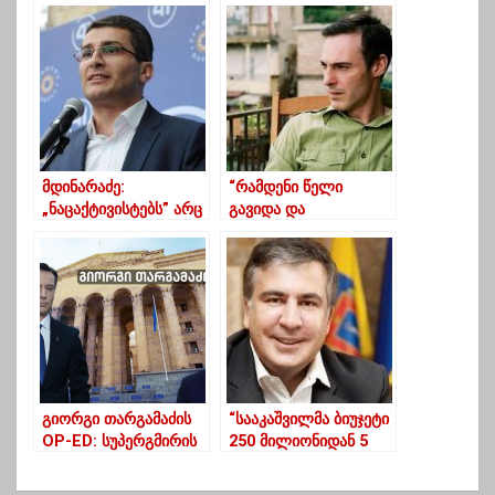
მიშელთან
“ვინოტელთან”
გააგრძელებს საუბარს
მდინარაძე:
“რამდენი წელი
„ნაცაქტივისტებს” არც
გავიდა და
პოზნერი ადარდებთ,
მადლობებს ვიხდით,
არც აფხაზეთი, არც
რომ არ
სამაჩაბლო”
გვაუპატიურებენ და არ
გვკლავენ”
გიორგი თარგამაძის
“სააკაშვილმა ბიუჯეტი
OP-ED: სუპერგმირის
250 მილიონიდან 5
დემონტაჟი
მილიარდზე აიყვანა,
ახლა გაძარცვულია