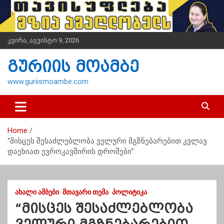
S
k
i
p
კვირა, აგვისტო 9, 2026
t
o
გურიის მოამბე
c
o
www.guriismoambe.com
n
t
e
n
Home
t
“მისცეს შესაძლებლობა ველური მგზნებარებით კვლავ
დაეხიათ ევროკავშირის დროშები”
ᲐᲮᲐᲚᲘ ᲐᲛᲑᲔᲑᲘ
ᲛᲗᲐᲕᲐᲠᲘ ᲗᲔᲛᲐ
ᲞᲝᲚᲘᲢᲘᲙᲐ
“მისცეს შესაძლებლობა