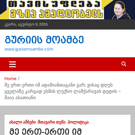
S
k
i
p
კვირა, აგვისტო 9, 2026
t
o
გურიის მოამბე
c
o
www.guriismoambe.com
n
t
e
n
Home
t
მე ერთ-ერთი იმ ადამიანთაგანი ვარ, ვისაც დღეს
ყველაზე კარგად ესმის ლექსო ლაშქარავას დედის –
მაია ასათიანი
ᲐᲮᲐᲚᲘ ᲐᲛᲑᲔᲑᲘ
ᲛᲗᲐᲕᲐᲠᲘ ᲗᲔᲛᲐ
ᲞᲝᲚᲘᲢᲘᲙᲐ
მე ერთ-ერთი იმ