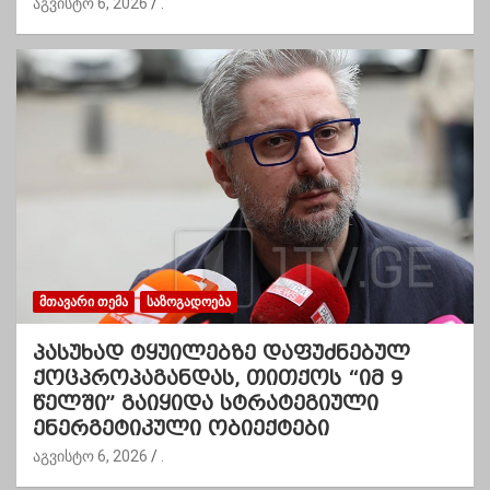
აგვისტო 6, 2026
.
ᲛᲗᲐᲕᲐᲠᲘ ᲗᲔᲛᲐ
ᲡᲐᲖᲝᲒᲐᲓᲝᲔᲑᲐ
პასუხად ტყუილებზე დაფუძნებულ
ქოცპროპაგანდას, თითქოს “იმ 9
წელში” გაიყიდა სტრატეგიული
ენერგეტიკული ობიექტები
აგვისტო 6, 2026
.