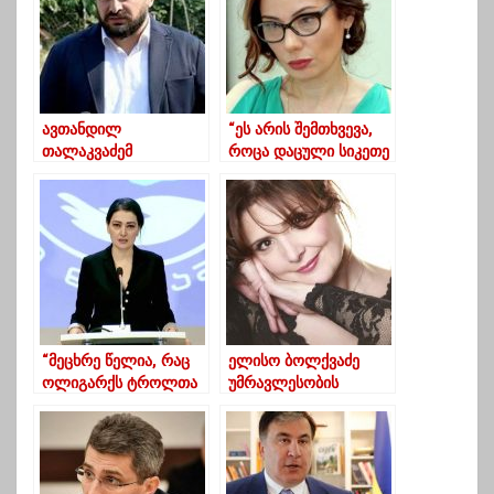
ავთანდილ
“ეს არის შემთხვევა,
თალაკვაძემ
როცა დაცული სიკეთე
თანამდებობა დატოვა
უფრო
მნიშვნელოვანია,
ვიდრე შესაძლო
ზიანი”
“მეცხრე წელია, რაც
ელისო ბოლქვაძე
ოლიგარქს ტროლთა
უმრავლესობის
ინსტიტუტი აქვს
სხდომაზე შესვლამდე,
ოფიციალურად”
ბერას სიმღერას
დემონსტრაციულად
უსმენდა