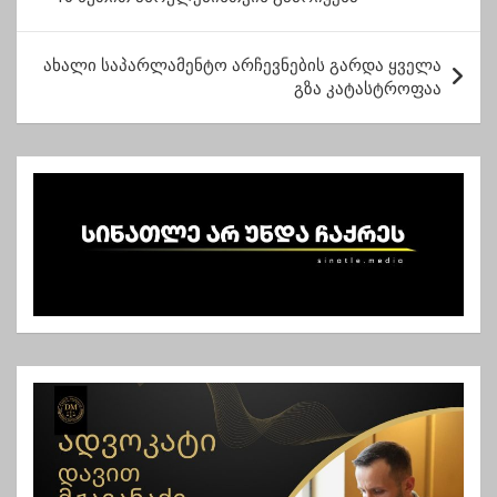
ს
ტ
ახალი საპარლამენტო არჩევნების გარდა ყველა
გზა კატასტროფაა
ი
ს
ნ
ა
ვ
ი
გ
ა
ც
ი
ა