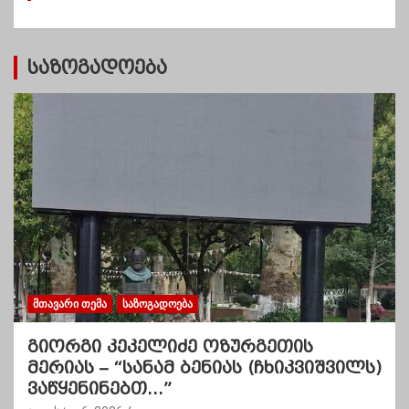
ბ
ი
საზოგადოება
ᲛᲗᲐᲕᲐᲠᲘ ᲗᲔᲛᲐ
ᲡᲐᲖᲝᲒᲐᲓᲝᲔᲑᲐ
გიორგი კეკელიძე ოზურგეთის
მერიას – “სანამ ბენიას (ჩხიკვიშვილს)
ვაწყენინებთ…”