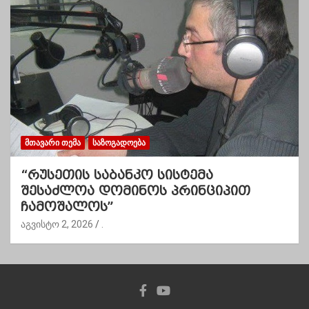
ᲛᲗᲐᲕᲐᲠᲘ ᲗᲔᲛᲐ
ᲡᲐᲖᲝᲒᲐᲓᲝᲔᲑᲐ
“რუსეთის საბანკო სისტემა
შესაძლოა დომინოს პრინციპით
ჩამოშალოს”
აგვისტო 2, 2026
.