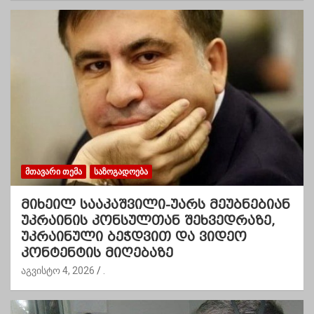
ᲛᲗᲐᲕᲐᲠᲘ ᲗᲔᲛᲐ
ᲡᲐᲖᲝᲒᲐᲓᲝᲔᲑᲐ
მიხეილ სააკაშვილი-უარს მეუბნებიან
უკრაინის კონსულთან შეხვედრაზე,
უკრაინული ბეჭდვით და ვიდეო
კონტენტის მიღებაზე
აგვისტო 4, 2026
.