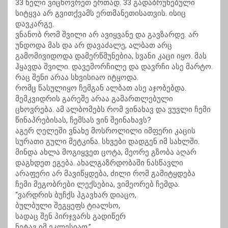
33 წელი ვიცხოვრეთ ერთად. 33 გადაბრუნებული
სიტყვა არ გვითქვამს ერთმანეთისათვის. ისიც
დავკარგე.
ვნანობ რომ შვილი არ ავიყვანე და გავზარდე. არ
უნდოდა მას და არ დავაძალე, ალბათ არც
გამომივიდოდა დამერწმუნებია, სვანი კაცი იყო. მას
ჰყავდა შვილი. დავემორჩილე და დავრჩი ასე მარტო.
რაც შენი არაა სხვისიაო იტყოდა.
რომც წასულიყო ჩემგან ალბათ ასე აჯობებდა.
მემკვიდრის გარეშე არაა გამართლებული
ცხოვრება. ამ ალბომებს რომ ვინახავ და ვუვლი ჩემი
წინაპრებისას, ჩემსას ვინ შეინახავს?
აგერ ღელეში ვნახე მოსროლილი იმფერი კაცის
სურათი გული მეტკინა. სხვები დადგენ იმ სახლში.
მინდა ახლა მოგიყვეთ ცოტა, მეორე გზობა აღარ
დაგხდეთ ეგება. ახალგაზრდობაში ნასწავლი
არაფერი არ მავიწყდება, ძილი რომ გამიტყდება
ჩემი მეგობრები ლექსებია, ვიმეორებ ჩემდა.
“ვარდრის ბუჩქს ჰგავხარ დიაცო,
ბულბული შეგყეფს ტიალსო,
სადაც შენ პირჯვარს გადიწერ
ნეტავ იმ ეკლესიაო.”