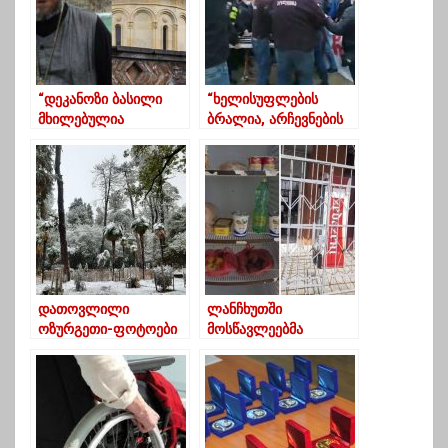
“დეკანოზი ბასილი
“ხელისუფლების
მხილებულია
ბრალია, არჩევნების
„გარყვნილი
წინ ევაჭრებიან
შინაარსის
ადგილობრივ
მიმოწერაში”- ანდრია
მუსლიმებს”
ჯაღმაიძე
დათოვლილი
ლანჩხუთში
ოზურგეთი-ფოტოები
მოსწავლეებმა
“სოციალური
მაცივარი” დადგეს