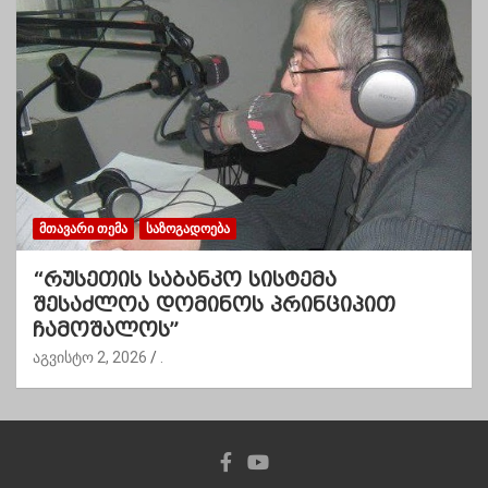
ᲛᲗᲐᲕᲐᲠᲘ ᲗᲔᲛᲐ
ᲡᲐᲖᲝᲒᲐᲓᲝᲔᲑᲐ
“რუსეთის საბანკო სისტემა
შესაძლოა დომინოს პრინციპით
ჩამოშალოს”
აგვისტო 2, 2026
.