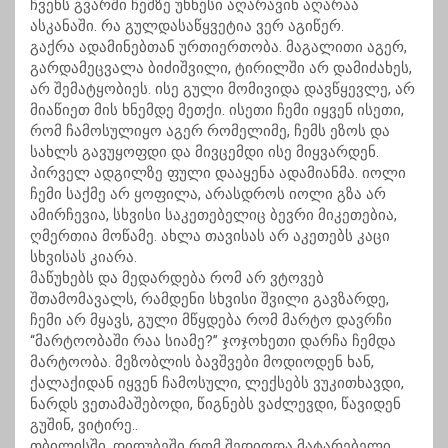
ჩვენს გვარში ჩემზე უხნესი აღარავინ აღარაა
ასკანაში. რა გულდასაწყვეტია ვერ აგიწერ.
გაქრა ადამინებთან ურთიერთობა. მაგალითი აგერ,
გარდამეცვალა ბიძიშვილი, ტირილში არ დამიძახეს,
არ შემატყობიეს. ისე გული მომივიდა დავწყევლე, არ
მიაწიეთ მის ხნემდე მეთქი. ისეთი ჩემი იყვენ ისეთი,
რომ ჩამოსულიყო აგერ რომელიმე, ჩემს ეზოს და
სახლს გავუყოფდი და მივცემდი ისე მიყვარდენ.
პირველ ადგილზე ფული დააყენა ადამიანმა. იოლი
ჩემი საქმე არ ყოფილა, არასდროს იოლი გზა არ
ამირჩევია, სხვისი საკეთებელიც ბევრი მიკეთებია,
ღმერთია მოწამე. ახლა თავისას არ აკეთებს კაცი
სხვისას კიარა.
მაწუხებს და მედარდება რომ არ ვტოვებ
შთამომავალს, რამდენი სხვისი შვილი გავზარდე,
ჩემი არ მყავს, გული მწყდება რომ მარტო დავრჩი
“მარტოობაში რაა სიამე?” ჯოჯოხეთი დარჩა ჩემდა
მარტოობა. მეზობლის ბავშვები მოდიოდენ ხან,
ქალაქიდან იყვენ ჩამოსული, ლექსებს ვუკითხავდი,
ნარდს ვეთამაშებოდი, წიგნებს ვაძლევდი, წავიდენ
გუშინ, ვიტირე..
თბილისში, დიდუბეში რომ შედიოდა მატარებელი,