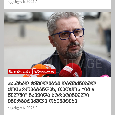
აგვისტო 6, 2026
.
ᲛᲗᲐᲕᲐᲠᲘ ᲗᲔᲛᲐ
ᲡᲐᲖᲝᲒᲐᲓᲝᲔᲑᲐ
პასუხად ტყუილებზე დაფუძნებულ
ქოცპროპაგანდას, თითქოს “იმ 9
წელში” გაიყიდა სტრატეგიული
ენერგეტიკული ობიექტები
აგვისტო 6, 2026
.