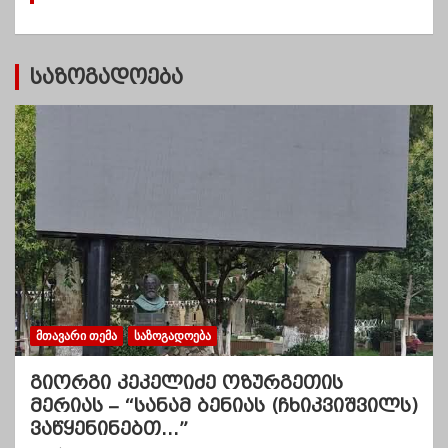
ბ
ი
საზოგადოება
ᲛᲗᲐᲕᲐᲠᲘ ᲗᲔᲛᲐ
ᲡᲐᲖᲝᲒᲐᲓᲝᲔᲑᲐ
გიორგი კეკელიძე ოზურგეთის
მერიას – “სანამ ბენიას (ჩხიკვიშვილს)
ვაწყენინებთ…”