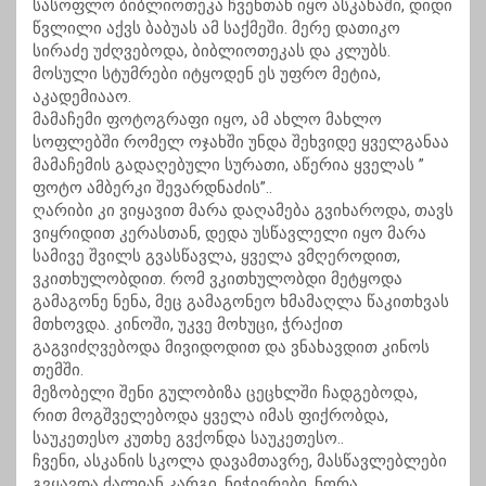
სასოფლო ბიბლიოთეკა ჩვენთან იყო ასკანაში, დიდი
წვლილი აქვს ბაბუას ამ საქმეში. მერე დათიკო
სირაძე უძღვებოდა, ბიბლიოთეკას და კლუბს.
მოსული სტუმრები იტყოდენ ეს უფრო მეტია,
აკადემიააო.
მამაჩემი ფოტოგრაფი იყო, ამ ახლო მახლო
სოფლებში რომელ ოჯახში უნდა შეხვიდე ყველგანაა
მამაჩემის გადაღებული სურათი, აწერია ყველას ”
ფოტო ამბერკი შევარდნაძის”..
ღარიბი კი ვიყავით მარა დაღამება გვიხაროდა, თავს
ვიყრიდით კერასთან, დედა უსწავლელი იყო მარა
სამივე შვილს გვასწავლა, ყველა ვმღეროდით,
ვკითხულობდით. რომ ვკითხულობდი მეტყოდა
გამაგონე ნენა, მეც გამაგონეო ხმამაღლა წაკითხვას
მთხოვდა. კინოში, უკვე მოხუცი, ჭრაქით
გაგვიძღვებოდა მივიდოდით და ვნახავდით კინოს
თემში.
მეზობელი შენი გულობიზა ცეცხლში ჩადგებოდა,
რით მოგშველებოდა ყველა იმას ფიქრობდა,
საუკეთესო კუთხე გვქონდა საუკეთესო..
ჩვენი, ასკანის სკოლა დავამთავრე, მასწავლებლები
გვყავდა ძალიან კარგი, ნიჭიერები, ნორა