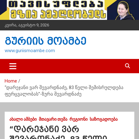
S
k
i
p
კვირა, აგვისტო 9, 2026
t
o
გურიის მოამბე
c
o
www.guriismoambe.com
n
t
e
n
Home
t
“დარეჯანი ვარ შევარდნაძე, 83 წელი შემისრულდება
ფერცვალობას”-ზურა შევარდნაძე
ᲐᲮᲐᲚᲘ ᲐᲛᲑᲔᲑᲘ
ᲛᲗᲐᲕᲐᲠᲘ ᲗᲔᲛᲐ
ᲠᲔᲒᲘᲝᲜᲘ
ᲡᲐᲖᲝᲒᲐᲓᲝᲔᲑᲐ
“დარეჯანი ვარ