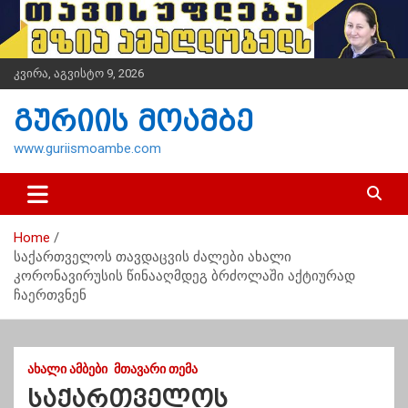
S
k
i
p
კვირა, აგვისტო 9, 2026
t
o
გურიის მოამბე
c
o
www.guriismoambe.com
n
t
e
n
Home
t
საქართველოს თავდაცვის ძალები ახალი
კორონავირუსის წინააღმდეგ ბრძოლაში აქტიურად
ჩაერთვნენ
ᲐᲮᲐᲚᲘ ᲐᲛᲑᲔᲑᲘ
ᲛᲗᲐᲕᲐᲠᲘ ᲗᲔᲛᲐ
საქართველოს