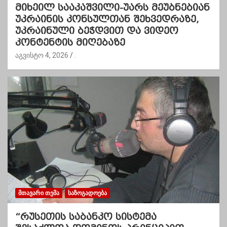
მიხეილ სააკაშვილი-უარს მეუბნებიან
უკრაინის კონსულთან შეხვედრაზე,
უკრაინული ბეჭდვით და ვიდეო
კონტენტის მიღებაზე
აგვისტო 4, 2026
.
ᲛᲗᲐᲕᲐᲠᲘ ᲗᲔᲛᲐ
ᲡᲐᲖᲝᲒᲐᲓᲝᲔᲑᲐ
“რუსეთის საბანკო სისტემა