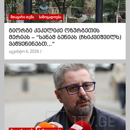
ᲛᲗᲐᲕᲐᲠᲘ ᲗᲔᲛᲐ
ᲡᲐᲖᲝᲒᲐᲓᲝᲔᲑᲐ
გიორგი კეკელიძე ოზურგეთის
მერიას – “სანამ ბენიას (ჩხიკვიშვილს)
ვაწყენინებთ…”
აგვისტო 6, 2026
.