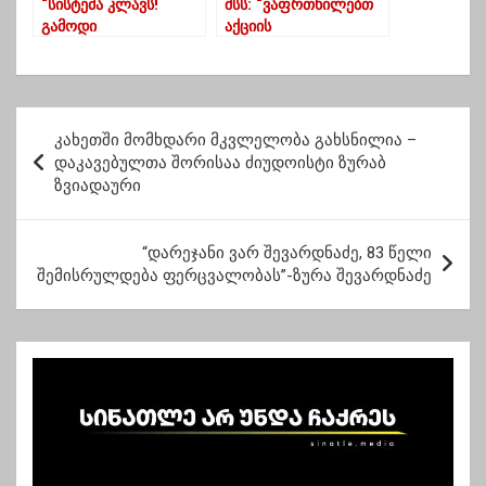
“სისტემა კლავს!
შსს: “ვაფრთხილებთ
გამოდი
აქციის
სიცოცხლისთვის” –
ორგანიზატორებს, არ
ბათუმში დაგეგმილ
დაუშვან
აქციას გურიიდანაც
ძალადობისკენ
უერთდებიან
მოწოდებები”
პ
კახეთში მომხდარი მკვლელობა გახსნილია –
ო
დაკავებულთა შორისაა ძიუდოისტი ზურაბ
ზვიადაური
ს
ტ
“დარეჯანი ვარ შევარდნაძე, 83 წელი
ი
შემისრულდება ფერცვალობას”-ზურა შევარდნაძე
ს
ნ
ა
ვ
ი
გ