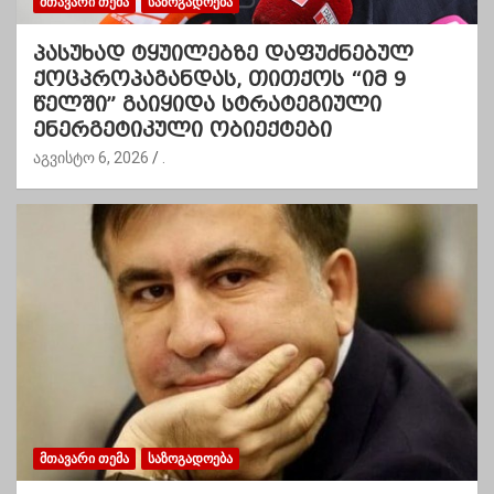
ᲛᲗᲐᲕᲐᲠᲘ ᲗᲔᲛᲐ
ᲡᲐᲖᲝᲒᲐᲓᲝᲔᲑᲐ
პასუხად ტყუილებზე დაფუძნებულ
ქოცპროპაგანდას, თითქოს “იმ 9
წელში” გაიყიდა სტრატეგიული
ენერგეტიკული ობიექტები
აგვისტო 6, 2026
.
ᲛᲗᲐᲕᲐᲠᲘ ᲗᲔᲛᲐ
ᲡᲐᲖᲝᲒᲐᲓᲝᲔᲑᲐ