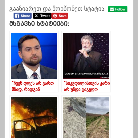
გააზიარეთ და მოიწონეთ სტატია:
Მსგავსი Სტატიები:
“ჩვენ დღეს არ ვართ
“სიკვდილისთვის კარი
მზად, რადგან
არ უნდა გაგეღო
შეუმდგარი ერი
არწივო”!
გავხდით, მხოლოდ
წინაპრებით ვიწონებთ
თავს”-გამზარდია