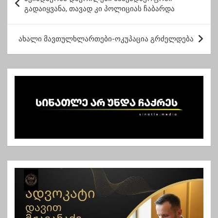
ო
გადაიყვანა, თავად კი პოლიციას ჩაბარდა
ს
ტ
ახალი მავთულხლართები-ოკუპაცია გრძელდება
ი
ს
ნ
ა
ვ
ი
გ
ა
ც
ი
ა