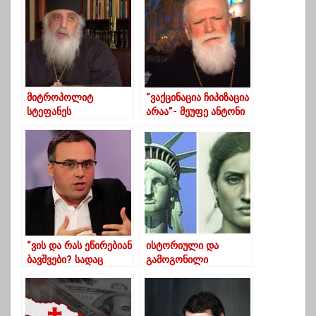
მიტროპოლიტ
“ვაქცინაცია ჩიპიზაცია
სტეფანეს
არაა”- მეუფე ანტონი
კორონავირუსი
დაუდასტურდა
“ვის და რას ეწირებიან
ისტორიული და
ბავშვები? სადაც
გამოგონილი
მკვლელს ხელს
პერსონაჟების
არავინ დაუჭერს
“რეალური”
უკანასკნელ წამს!”
გამოსახულებები