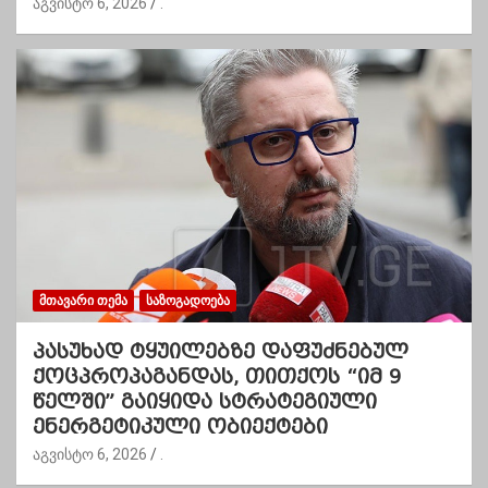
აგვისტო 6, 2026
.
ᲛᲗᲐᲕᲐᲠᲘ ᲗᲔᲛᲐ
ᲡᲐᲖᲝᲒᲐᲓᲝᲔᲑᲐ
პასუხად ტყუილებზე დაფუძნებულ
ქოცპროპაგანდას, თითქოს “იმ 9
წელში” გაიყიდა სტრატეგიული
ენერგეტიკული ობიექტები
აგვისტო 6, 2026
.