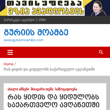
S
k
i
p
პარასკევი, აგვისტო 7, 2026
t
o
გურიის მოამბე
c
o
www.guriismoambe.com
n
t
e
n
Home
t
რას ყიდის და ყიდულობს საქართველო ავღანეთში
ᲐᲮᲐᲚᲘ ᲐᲛᲑᲔᲑᲘ
ᲛᲗᲐᲕᲐᲠᲘ ᲗᲔᲛᲐ
ᲡᲐᲖᲝᲒᲐᲓᲝᲔᲑᲐ
რას ყიდის და ყიდულობს
საქართველო ავღანეთში