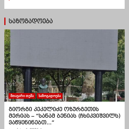
ბ
ი
საზოგადოება
ᲛᲗᲐᲕᲐᲠᲘ ᲗᲔᲛᲐ
ᲡᲐᲖᲝᲒᲐᲓᲝᲔᲑᲐ
გიორგი კეკელიძე ოზურგეთის
მერიას – “სანამ ბენიას (ჩხიკვიშვილს)
ვაწყენინებთ…”