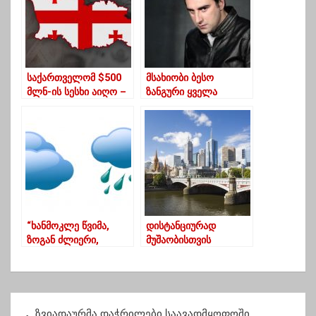
საქართველომ $500
მსახიობი ბესო
მლნ-ის სესხი აიღო –
ზანგური ყველა
ფინანსთა მინისტრი
როლიდან დროებით
მოხსნილია
“ხანმოკლე წვიმა,
დისტანციურად
ზოგან ძლიერი,
მუშაობისთვის
შესაძლოა სეტყვა და
საუკეთესო 10 ქალაქი
ქარი” – როგორი
ამინდი იქნება 4-5
ივლისს
პ
ზვიადაურმა დაჭრილები საავადმყოფოში