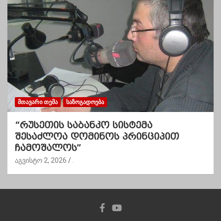
ᲛᲗᲐᲕᲐᲠᲘ ᲗᲔᲛᲐ
ᲡᲐᲖᲝᲒᲐᲓᲝᲔᲑᲐ
“რუსეთის საბანკო სისტემა
შესაძლოა დომინოს პრინციპით
ჩამოშალოს”
აგვისტო 2, 2026
.