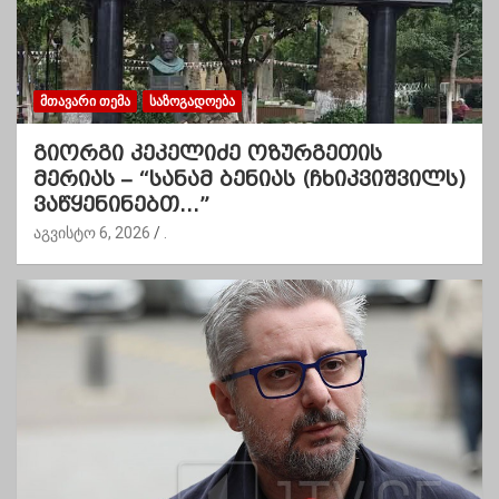
ᲛᲗᲐᲕᲐᲠᲘ ᲗᲔᲛᲐ
ᲡᲐᲖᲝᲒᲐᲓᲝᲔᲑᲐ
გიორგი კეკელიძე ოზურგეთის
მერიას – “სანამ ბენიას (ჩხიკვიშვილს)
ვაწყენინებთ…”
აგვისტო 6, 2026
.