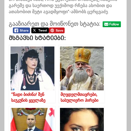
გარეშე და საერთოდ უექიმოდ რჩება ასობით და
ათასობით მეტი ავადმყოფი”-ამბობს ცერცვაძე.
გააზიარეთ და მოიწონეთ სტატია:
Მსგავსი Სტატიები:
“წადი ბიძინა! შენ
მღვდელმთავრები,
საუკუნის ყველაზე
სასულიერო პირები
რეგრესული
მონაზონნი
ანაქრონიზმი ხარ”
ინფიცირებულები
არიან… ზოგი არ
ამჟღავნებს – მეუფე
იობი