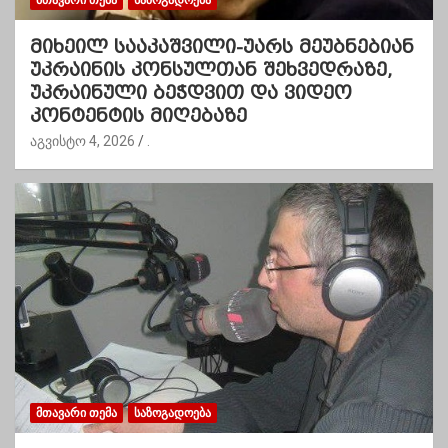
მიხეილ სააკაშვილი-უარს მეუბნებიან
უკრაინის კონსულთან შეხვედრაზე,
უკრაინული ბეჭდვით და ვიდეო
კონტენტის მიღებაზე
აგვისტო 4, 2026
.
ᲛᲗᲐᲕᲐᲠᲘ ᲗᲔᲛᲐ
ᲡᲐᲖᲝᲒᲐᲓᲝᲔᲑᲐ