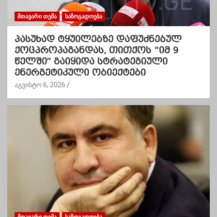
ᲛᲗᲐᲕᲐᲠᲘ ᲗᲔᲛᲐ
ᲡᲐᲖᲝᲒᲐᲓᲝᲔᲑᲐ
პასუხად ტყუილებზე დაფუძნებულ
ქოცპროპაგანდას, თითქოს “იმ 9
წელში” გაიყიდა სტრატეგიული
ენერგეტიკული ობიექტები
აგვისტო 6, 2026
.
ᲛᲗᲐᲕᲐᲠᲘ ᲗᲔᲛᲐ
ᲡᲐᲖᲝᲒᲐᲓᲝᲔᲑᲐ