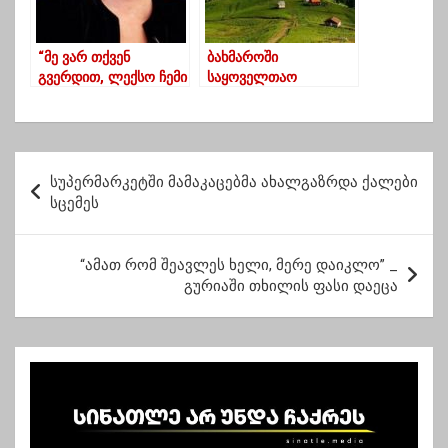
“მე ვარ თქვენ
ბახმაროში
გვერდით, ლექსო ჩემი
საყოველთაო
კოლეგაა, ლექსოს
ტესტირება დაიწყო
უფლებები არ იყო
დაცული, ეს არ უნდა
მომხდარიყო” – ეკა
პ
ხოფერია
სუპერმარკეტში მამაკაცებმა ახალგაზრდა ქალები
ო
სცემეს
ს
ტ
“ამათ რომ შეავლეს ხელი, მერე დაიკლო” _
გურიაში თხილის ფასი დაეცა
ი
ს
ნ
ა
ვ