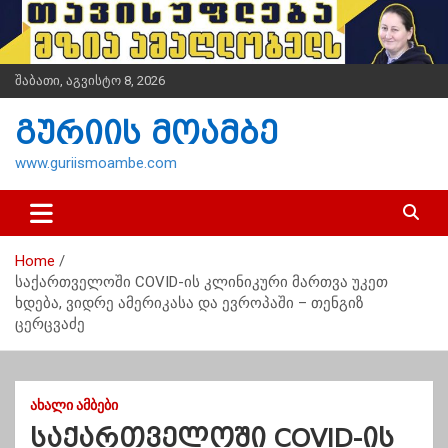
S
k
i
p
შაბათი, აგვისტო 8, 2026
t
o
გურიის მოამბე
c
o
www.guriismoambe.com
n
t
e
n
Home
t
საქართველოში COVID-ის კლინიკური მართვა უკეთ
ხდება, ვიდრე ამერიკასა და ევროპაში – თენგიზ
ცერცვაძე
ᲐᲮᲐᲚᲘ ᲐᲛᲑᲔᲑᲘ
საქართველოში COVID-ის