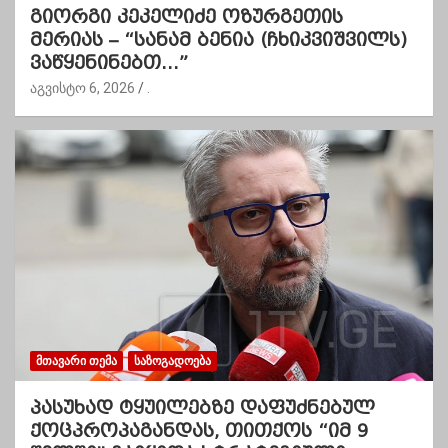
გიორგი კეკელიძე ოზურგეთის
მერიას – “სანამ ბენია (ჩხიკვიშვილს)
ვაწყენინებთ…”
აგვისტო 6, 2026
.
ᲛᲗᲐᲕᲐᲠᲘ ᲗᲔᲛᲐ
ᲡᲐᲖᲝᲒᲐᲓᲝᲔᲑᲐ
პასუხად ტყუილებზე დაფუძნებულ
ქოცპროპაგანდას, თითქოს “იმ 9