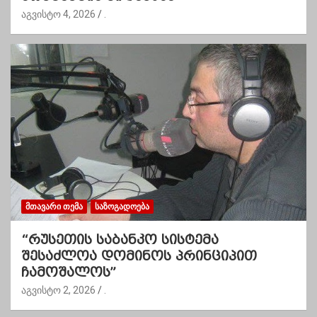
აგვისტო 4, 2026
.
ᲛᲗᲐᲕᲐᲠᲘ ᲗᲔᲛᲐ
ᲡᲐᲖᲝᲒᲐᲓᲝᲔᲑᲐ
“რუსეთის საბანკო სისტემა
შესაძლოა დომინოს პრინციპით
ჩამოშალოს”
აგვისტო 2, 2026
.