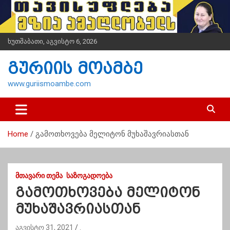
S
k
i
p
ხუთშაბათი, აგვისტო 6, 2026
t
o
გურიის მოამბე
c
o
www.guriismoambe.com
n
t
e
n
Home
გამოთხოვება მელიტონ მუხაშავრიასთან
t
ᲛᲗᲐᲕᲐᲠᲘ ᲗᲔᲛᲐ
ᲡᲐᲖᲝᲒᲐᲓᲝᲔᲑᲐ
გამოთხოვება მელიტონ
მუხაშავრიასთან
აგვისტო 31, 2021
.