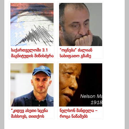
ენაში შიდა
“მწვანე სიაში”
დაკვირვების
შეიყვანა და
გაკვეთილი ჩატარდა
კარანტინი მოუხსნა
საქართველოში 3.1
“ოცნება” ძალიან
მაგნიტუდის მიწისძვრა
სახიფათო გზაზე
მოხდა
შედგა”
“კიდევ ასეთი სცენა
ნელსონ მანდელა –
მახსოვს, თითქოს
როცა ნაწამებს
ფირნაწვიმი ფილმის
შემათრევდნენ,
ნაწილი”-კეკელიძე
დამაგდებდნენ და