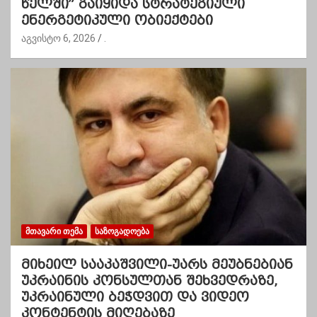
წელში” გაიყიდა სტრატეგიული
ენერგეტიკული ობიექტები
აგვისტო 6, 2026
.
ᲛᲗᲐᲕᲐᲠᲘ ᲗᲔᲛᲐ
ᲡᲐᲖᲝᲒᲐᲓᲝᲔᲑᲐ
მიხეილ სააკაშვილი-უარს მეუბნებიან
უკრაინის კონსულთან შეხვედრაზე,
უკრაინული ბეჭდვით და ვიდეო
კონტენტის მიღებაზე