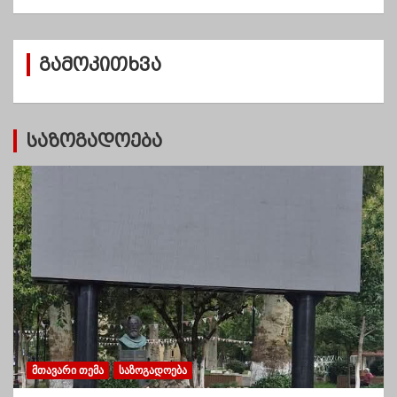
ქ
ი
ვ
გამოკითხვა
ე
ბ
ი
საზოგადოება
ᲛᲗᲐᲕᲐᲠᲘ ᲗᲔᲛᲐ
ᲡᲐᲖᲝᲒᲐᲓᲝᲔᲑᲐ