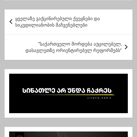
წყალს ვითხოვდი, ეს
კაცი დამცინოდა და
პ
თავზე მაშარდავდა
ყველაზე ვაქცინირებული ქვეყნები და
ო
სიკვდილიანობის მაჩვენებლები
ს
ტ
“საქართველო შორდება აუცილებელ,
დასავლეთზე ორიენტირებულ რეფორმებს”
ი
ს
ნ
ა
ვ
ი
გ
ა
ც