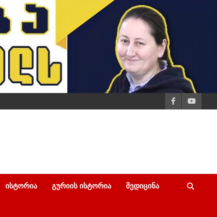
ᲘᲡᲢᲝᲠᲘᲐ
ᲒᲣᲠᲘᲘᲡ ᲘᲡᲢᲝᲠᲘᲐ
ᲛᲔᲓᲘᲪᲘᲜᲐ