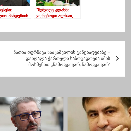
ესუსი:
“მეშვიდე კლასში
იო პანდემიის
ვიქნებოდი ალბათ,
ოდ სახიფათო
ჩვენმა ნათესავმა
ია
გივიამ მოუყვა ბებიას
კაკოია ნაცვალაძეს
სასწაული თხები
გამოუჯიშებია
ნასაკირალიდან,ტანა
ნათია თურნავა სააკაშვილის განცხადებაზე –
დ დიდვანი არიენ”
დაიღალა ქართული საზოგადოება იმის
მოსმენით: „ჩამოვდივარ, ჩამოვდივარ”