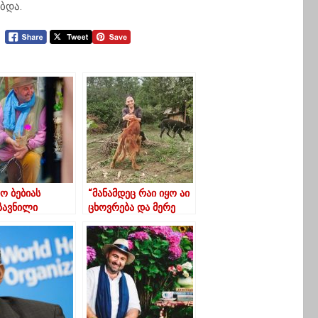
ბდა.
ო ბებიას
“მანამდეც რაი იყო აი
ზავნილი
ცხოვრება და მერე
ს
გავძაღლდი თლად”
ნტობისას თან
 ცალკე
ლად,
უროდ,
ოდ ასე..”