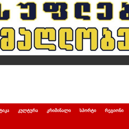
ᲢᲘᲙᲐ
ᲙᲣᲚᲢᲣᲠᲐ
ᲙᲠᲘᲛᲘᲜᲐᲚᲘ
ᲡᲞᲝᲠᲢᲘ
ᲠᲔᲒᲘᲝᲜᲘ