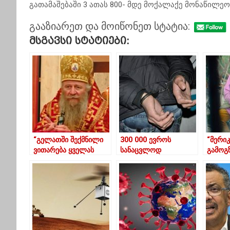
გათამაშებაში 3 ათას 800- მდე მოქალაქე მონაწილეო
გააზიარეთ და მოიწონეთ სტატია:
Მსგავსი Სტატიები:
“გელათში შექმნილი
300 000 ევროს
“მერიკ
ვითარება ყველას
სანაცვლოდ
გამოგ
პასუხისმგებლობის
რადიოაქტიური
წერილ
საკითხია”
ნივთიერების
სტუდე
გასაღების ფაქტზე 2
ახლდა
პირია დაკავებული
ფურც
უსათა
უბრალ