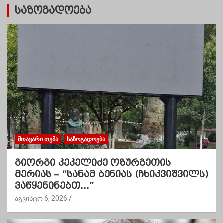
საზოგადოება
ᲛᲗᲐᲕᲐᲠᲘ ᲗᲔᲛᲐ
ᲡᲐᲖᲝᲒᲐᲓᲝᲔᲑᲐ
გიორგი კეკელიძე ოზურგეთის
მერიას – “სანამ ბენიას (ჩხიკვიშვილს)
ვაწყენინებთ…”
აგვისტო 6, 2026
.