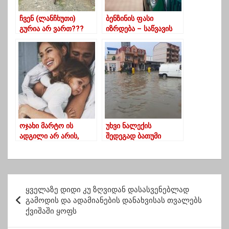
ჩვენ (ლანჩხუთი)
ბენზინის ფასი
გურია არ ვართ???
იზრდება – საწვავის
ღირებულება 3 ლარს
გადასცდა
ოჯახი მარტო ის
უხვი ნალექის
ადგილი არ არის,
შედეგად ბათუმი
სადაც დაღლილი
დაიტბორა
მიხვალ და დაიძინებ!
(ფოტორეპტაჟი)
პ
ყველაზე დიდი კუ ზღვიდან დასასვენებლად
ო
გამოდის და ადამიანების დანახვისას თვალებს
ქვიშაში ყოფს
ს