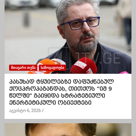
ᲛᲗᲐᲕᲐᲠᲘ ᲗᲔᲛᲐ
ᲡᲐᲖᲝᲒᲐᲓᲝᲔᲑᲐ
პასუხად ტყუილებზე დაფუძნებულ
ქოცპროპაგანდას, თითქოს “იმ 9
წელში” გაიყიდა სტრატეგიული
ენერგეტიკული ობიექტები
აგვისტო 6, 2026
.