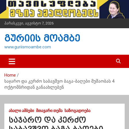
S
k
i
p
პარასკევი, აგვისტო 7, 2026
t
o
გურიის მოამბე
c
o
www.guriismoambe.com
n
t
e
n
Home
t
საჯარო და კერძო საბავშვო ბაგა-ბაღები მუშაობას 4
ოქტომბრიდან განაახლებენ
ᲐᲮᲐᲚᲘ ᲐᲛᲑᲔᲑᲘ
ᲛᲗᲐᲕᲐᲠᲘ ᲗᲔᲛᲐ
ᲡᲐᲖᲝᲒᲐᲓᲝᲔᲑᲐ
საჯარო და კერძო