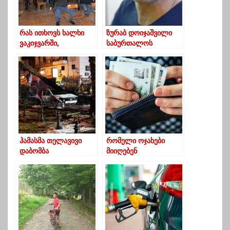
რას ითხოვს ხალხი
ზურაბ დოიჯაშვილი
ვაკიჯვარში,
საბურთალოს
ცხემლისხიდსა და
სასაფლაოზე
ბაღდადში?
დაკრძალეს
ჰამასმა თელავივი
რომელი ოჯახები
დაბომბა
მიიღებენ
მთავრობისგან 500-
ლარიან ერთჯერად
დახმარებას