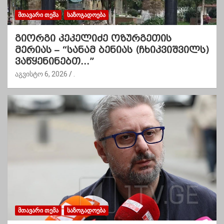
ᲛᲗᲐᲕᲐᲠᲘ ᲗᲔᲛᲐ
ᲡᲐᲖᲝᲒᲐᲓᲝᲔᲑᲐ
გიორგი კეკელიძე ოზურგეთის
მერიას – “სანამ ბენიას (ჩხიკვიშვილს)
ვაწყენინებთ…”
აგვისტო 6, 2026
.
ᲛᲗᲐᲕᲐᲠᲘ ᲗᲔᲛᲐ
ᲡᲐᲖᲝᲒᲐᲓᲝᲔᲑᲐ