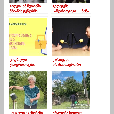
ვიდეო: ამ წუთებში
გადაცემა
მზიანის ცენტრში
“ანტიბიოტიკი” – ნანა
დაძაბულობაა
მგალობლიშვილი 9
აპრილის
მნიშვნელობასა და
რუსულ პროპაგანდაზე
ციფრული
ქართული
უსაფრთხოების
არასამთავრობო
სპეციალისტი ნინო
ორგანიზაციები –
გამისონია გვირჩევს,
პროგრესის სახლი
როგორც დავიცვათ
ჩვენი მოწყობილობები
სოფელი ქვენობანი –
უწყლობა სოფელ