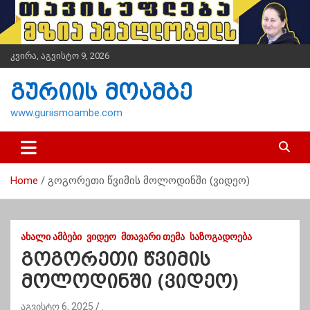
S
k
i
p
კვირა, აგვისტო 9, 2026
t
o
გურიის მოამბე
c
o
www.guriismoambe.com
n
t
e
n
Home
გოგორეთი წვიმის მოლოდინში (ვიდეო)
t
ᲐᲮᲐᲚᲘ ᲐᲛᲑᲔᲑᲘ
ᲕᲘᲓᲔᲝ
ᲛᲗᲐᲕᲐᲠᲘ ᲗᲔᲛᲐ
ᲡᲐᲖᲝᲒᲐᲓᲝᲔᲑᲐ
გოგორეთი წვიმის
მოლოდინში (ვიდეო)
აგვისტო 6, 2025
.