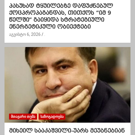
პასუხად ტყუილებზე დაფუძნებულ
ქოცპროპაგანდას, თითქოს “იმ 9
წელში” გაიყიდა სტრატეგიული
ენერგეტიკული ობიექტები
აგვისტო 6, 2026
.
ᲛᲗᲐᲕᲐᲠᲘ ᲗᲔᲛᲐ
ᲡᲐᲖᲝᲒᲐᲓᲝᲔᲑᲐ
მიხეილ სააკაშვილი-უარს მეუბნებიან