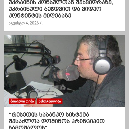
უკრაინის კონსულთან შეხვედრაზე,
უკრაინული ბეჭდვით და ვიდეო
კონტენტის მიღებაზე
აგვისტო 4, 2026
.
ᲛᲗᲐᲕᲐᲠᲘ ᲗᲔᲛᲐ
ᲡᲐᲖᲝᲒᲐᲓᲝᲔᲑᲐ
“რუსეთის საბანკო სისტემა
შესაძლოა დომინოს პრინციპით
ჩამოშალოს”