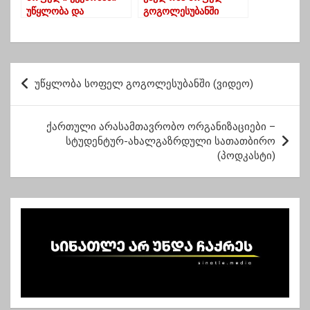
უწყლობა და
გოგოლესუბანში
მოუწესრიგებელი
(ვიდეო)
გზები
პ
უწყლობა სოფელ გოგოლესუბანში (ვიდეო)
ო
ს
ქართული არასამთავრობო ორგანიზაციები –
ტ
სტუდენტურ-ახალგაზრდული სათათბირო
(პოდკასტი)
ი
ს
ნ
ა
ვ
ი
გ