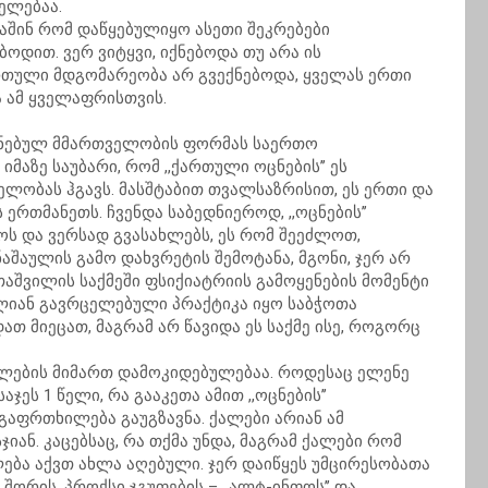
ძელებაა.
 მაშინ რომ დაწყებულიყო ასეთი შეკრებები
ბოდით. ვერ ვიტყვი, იქნებოდა თუ არა ის
 რთული მდგომარეობა არ გვექნებოდა, ყველას ერთი
ა ამ ყველაფრისთვის.
ძნებულ მმართველობის ფორმას საერთო
მაზე საუბარი, რომ ,,ქართული ოცნების’’ ეს
ლობას ჰგავს. მასშტაბით თვალსაზრისით, ეს ერთი და
 ერთმანეთს. ჩვენდა საბედნიეროდ, ,,ოცნების’’
ს და ვერსად გვასახლებს, ეს რომ შეეძლოთ,
აშაულის გამო დახვრეტის შემოტანა, მგონი, ჯერ არ
თაშვილის საქმეში ფსიქიატრიის გამოყენების მომენტი
ლიან გავრცელებული პრაქტიკა იყო საბჭოთა
თ მიეცათ, მაგრამ არ წავიდა ეს საქმე ისე, როგორც
ქალების მიმართ დამოკიდებულებაა. როდესაც ელენე
ეს 1 წელი, რა გააკეთა ამით ,,ოცნების’’
გაფრთხილება გაუგზავნა. ქალები არიან ამ
იან. კაცებსაც, რა თქმა უნდა, მაგრამ ქალები რომ
ება აქვთ ახლა აღებული. ჯერ დაიწყეს უმცირესობათა
თ შორის, პროქსი ჯგუფების – ,,ალტ-ინფოს’’ და