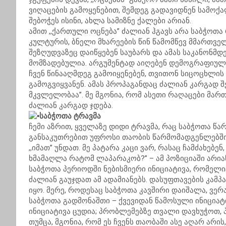
ვიღაცების გამოყენებით, შემდეგ გადავიდნენ სამოქ
შებოჭეს ისინი, ახლა სამიზნე ქალები არიან.
ამით ,,ქართული ოცნება’’ ძალიან ჰგავს არა საბჭოთ
კულტურის, ბნელი მხარეების წინ წამომწევ მმართვე
შეზღუდვაზეც დაიწყებენ საუბარს და ამას საკანონმდ
მომზადებულია. არგუმენტად აიღებენ დემოგრაფიულ კ
ჩვენ წინააღმდეგ გამოიყენებენ, თვითონ სიცოცხლის
გამოგვიყვანენ. ამას პროპაგანდაც ძალიან კარგად შ
მკვლელობაა’’. მე მგონია, რომ ასეთი რაღაცები მა
ძალიან კარგად ჯდება.
საბჭოთა ტრავმა
ჩემი აზრით, ყველაზე დიდი ტრავმა, რაც საბჭოთა წარ
განსაკუთრებით უფროსი თაობის წარმომადგენლებში 
,,იმათ’’ უნდათ. მე პატარა კაცი ვარ, რასაც ჩამძახებენ
ხმამაღლა რატომ ლაპარაკობ?’’ – ამ პოზიციაში არია
საბჭოთა პერიოდში ნებისმიერი ინიციატივა, რომელი
ძალიან გაუჯდათ ამ ადამიანებს. დასუფთავების კამპან
იყო. მერე, როდესაც საბჭოთა კავშირი დაიშალა, ვერა
საბჭოთა გადმონაშთი – ქვევიდან წამოსული ინიციატ
ინიციატივა ცუდია; პრობლემებზე თვალი დავხუჭოთ, 
თუმცა, მგონია, რომ ეს ჩვენს თაობაში ასე აღარ არი