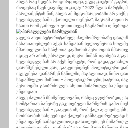
ახლა რაც ხდება, როგორც იდეა, ეგეც ,,ჯიუტის’’ გაგრ
როდესაც ჩვენ დავიწყეთ ,,ჯიუტი’’ 2022 წლის მარტში,
პარლამენტის წინ, ახლა ამ მდგომარეობაში არ ვიქნე
ხელისუფლებაში ,,ქართული ოცნება’’, მაგრამ ასეთი
საათი რომ გამოეყო. ერთი თვეც საკმარისი იქნებოდ
პარალელები წარსულთან
ყველა ასეთ ავტორიტარულ, ძალმომრეობაზე დაფუ
მახასიათებლები აქვს. ხანდახან ხელოვნურია ხოლმე ი
მმართველობა საბჭოთა კავშირის პერიოდის მმართვე
იგივე არ არის, უბრალოდ, ბევრი ნიშან-თვისება ჰგავს
ხელისუფლებას არ აქვს ბერკეტი, რომ გადაგვასახლო
დარწმუნებული ვარ, გააკეთებდნენ. პოლიტიკური დან
იგეგემება. დანარჩენ ნაწილში, მაგალითად, ნინო და
სადამსჯელო მიზნით – პოლიტიკური ფსიქიატრია, ძა
პერიოდში. გაიბრძოლეს, ასეთი მიმართულება უნდოდა
უნდოდათ.
ასევე ძალიან მნიშვნელოვანი, რაზეც ვფიქრობდი, 
ხოშტარიას ბანერზე გაკეთებული წარწერის გამო მიუსაჯ
ხელისუფლებამ – გააკეთა ის, რომ ქალ აქტივისტებს 
მოძრაობის სახეეები და ქალებს განსაკუთრებულად სჯ
უნდა იყვნენ სამაგალითოდ დასჯილები, ეს მიმართულ
ჯგუფების დევნა, ,,ოცნებამ’’ გააქრო მათი ნაწილი, მა