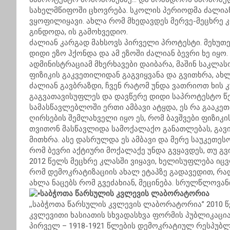
სახელმწიფოში ცხოვრება. სკოლის პერიოდმა ძალიან
ვყოფილიყავი. ახლა რომ მხედავდეს მერვე-მეცხრე კ
გინდოდა, ის გამოხვედიო.
ძალიან კარგად მახსოვს პირველი პროტესტი. მეხუთე
დიდი ეზო ჰქონდა და ამ ეზოში ძალიან ბევრი ხე იყო.
ადმინისტრაციამ მხერხავები დაიბარა, მაშინ საკლ
ფიზიკის გაკვეთილიდან გაგვიყვანა და გვითხრა, ახლ
ძალიან გავბრაზდი, ჩვენ რატომ უნდა ვათრიოთ ხის კუ
გაგვათავისუფლეს და დავწერე დიდი საპროტესტო წ
სამასწავლებლოში ერთი ამბავი ატყდა, ეს რა გააკეთ
ღირსების შემლახველი იყო ეს, რომ ბავშვები ფიზიკ
თვითონ მასწავლიდა სამოქალაქო განათლებას, გა
მითხრა. ასე დასრულდა ეს ამბავი და მერე საუკეთესო
რომ ბევრი აქტიური მოქალაქე უნდა გვყავდეს, თუ გ
2012 წელს მეცხრე კლასში ვიყავი, ხელისუფლება იცვ
რომ დემოკრატიზაციის ახალ ეტაპზე გადავედით, რა
ახლა ნაცებს რომ გვეძახიან, მეცინება. სრულწლოვან
საბჭოთა წარსულის კვლევის ლაბორატორია
,,საბჭოთა წარსულის კვლევის ლაბორატორია’’ 2010 წ
კვლევითი ხასიათის სხვადასხვა ფორმის პუბლიკაცი
პირველ – 1918-1921 წლების დემოკრატიულ რესპუბლიკ