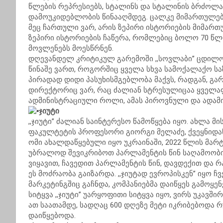
წლების რეპრესიებს, სტალინს და სტალინის ბრძოლ
დამოუკიდებლობის წინააღმდეგ. ცალკე მიმართულება,
მეც ჩართული ვარ, არის ზეპირი ისტორიების მიმართუ
ზეპირი ისტორიების ჩაწერა, რომლებიც ბოლო 70 წ
მოვლენებს მოესწრნენ.
დღევანდელ კრიტიკულ გარემოში ,,სოვლაბი’’ ცდილობ
წინაშე ვართ, როგორშიც ყველა სხვა სამოქალაქო ს
პირადად დიდი პასუხისმგებლობა მაქვს, რადგან, გარ
დირექტორიც ვარ, რაც ძალიან სტრესულიცაა ყველაფე
ადმინისტრაციული როლი, ამას პიროვნული და ადამი
ჯიუტი
,,ჯიუტი’’ ძალიან საინტერესო წამოწყება იყო. ახლა
ფაკულტეტის პროფესორი გიორგი მელაძე, ქვეყნიდან
ომი ახალდაწყებული იყო უკრაინაში, 2022 წლის მარტ
უბრალოდ შევიკრიბოთ პარლამენტის წინ საღამოობი
ვიყავით, ჩავედით პარლამენტის წინ, დავდექით და 
ეს მოძრაობა გაიზარდა. ,,ჯიუტად ევროპისკენ’’ იყო ჩვ
მარკეტინგშიც გაჩნდა, კომპანიებმა დაიწყეს გამოყე
სიტყვა ,,ჯიუტი’’ უარყოფითი სიტყვა იყო, ვირს უკავში
ათ საათამდე, სადღაც 600 დღეზე მეტი იკრიბებოდა 
დაიწყებოდა.