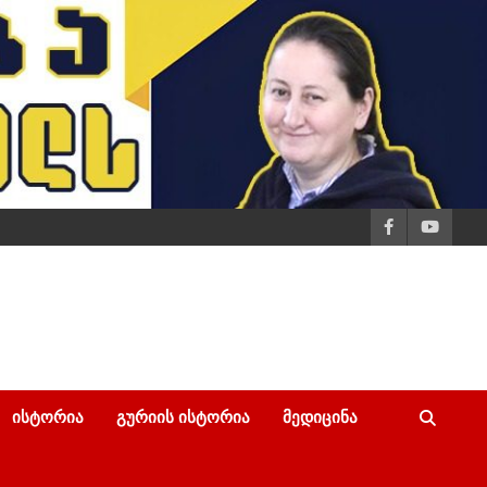
ᲘᲡᲢᲝᲠᲘᲐ
ᲒᲣᲠᲘᲘᲡ ᲘᲡᲢᲝᲠᲘᲐ
ᲛᲔᲓᲘᲪᲘᲜᲐ