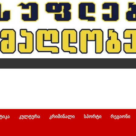
ᲢᲘᲙᲐ
ᲙᲣᲚᲢᲣᲠᲐ
ᲙᲠᲘᲛᲘᲜᲐᲚᲘ
ᲡᲞᲝᲠᲢᲘ
ᲠᲔᲒᲘᲝᲜᲘ