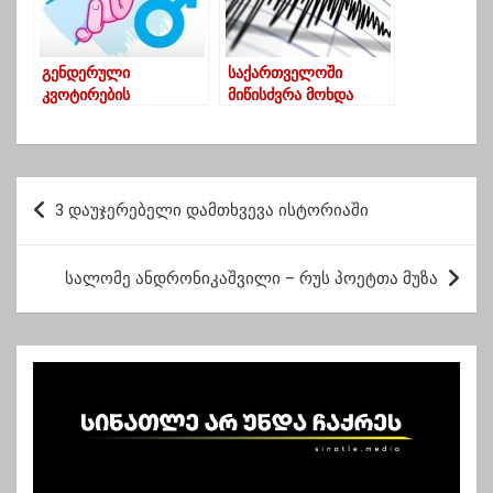
გენდერული
საქართველოში
კვოტირების
მიწისძვრა მოხდა
შემცირება – ქალთა
მოძრაობა საგანგებო
განცხადებას
ავრცელებს
პ
3 დაუჯერებელი დამთხვევა ისტორიაში
ო
ს
სალომე ანდრონიკაშვილი – რუს პოეტთა მუზა
ტ
ი
ს
ნ
ა
ვ