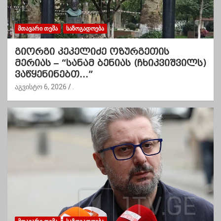
ᲛᲗᲐᲕᲐᲠᲘ ᲗᲔᲛᲐ
ᲡᲐᲖᲝᲒᲐᲓᲝᲔᲑᲐ
გიორგი კეკელიძე ოზურგეთის
მერიას – “სანამ ბენიას (ჩხიკვიშვილს)
ვაწყენინებთ…”
აგვისტო 6, 2026
.