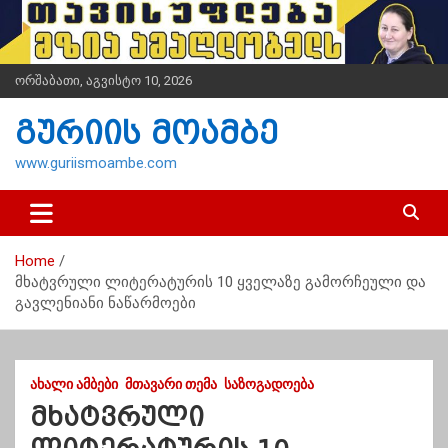
S
k
i
p
ორშაბათი, აგვისტო 10, 2026
t
o
გურიის მოამბე
c
o
www.guriismoambe.com
n
t
e
n
Home
t
მხატვრული ლიტერატურის 10 ყველაზე გამორჩეული და
გავლენიანი ნაწარმოები
ᲐᲮᲐᲚᲘ ᲐᲛᲑᲔᲑᲘ
ᲛᲗᲐᲕᲐᲠᲘ ᲗᲔᲛᲐ
ᲡᲐᲖᲝᲒᲐᲓᲝᲔᲑᲐ
მხატვრული