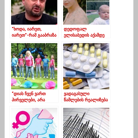
“ხოდა, იარეთ,
დედოფალ
იარეთ”-რამ გააბრაზა
ელისაბედის აქამდე
ნიკა გვარამია?
უცნობი ფოტოები
“დიახ ჩვენ ვართ
ვადაგასული
პირველები, არა
წამლების რეალიზება
მარტო ჩვენს
– საწარმოს 99 239
სკოლაში, არამედ
ფარმაცევტული
გურიაში…”
პროდუქტი ჩამოერთვა