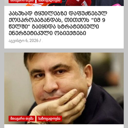
ᲛᲗᲐᲕᲐᲠᲘ ᲗᲔᲛᲐ
ᲡᲐᲖᲝᲒᲐᲓᲝᲔᲑᲐ
პასუხად ტყუილებზე დაფუძნებულ
ქოცპროპაგანდას, თითქოს “იმ 9
წელში” გაიყიდა სტრატეგიული
ენერგეტიკული ობიექტები
აგვისტო 6, 2026
.
ᲛᲗᲐᲕᲐᲠᲘ ᲗᲔᲛᲐ
ᲡᲐᲖᲝᲒᲐᲓᲝᲔᲑᲐ