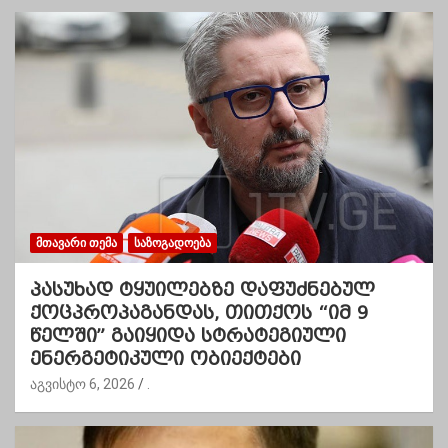
ᲛᲗᲐᲕᲐᲠᲘ ᲗᲔᲛᲐ
ᲡᲐᲖᲝᲒᲐᲓᲝᲔᲑᲐ
პასუხად ტყუილებზე დაფუძნებულ
ქოცპროპაგანდას, თითქოს “იმ 9
წელში” გაიყიდა სტრატეგიული
ენერგეტიკული ობიექტები
აგვისტო 6, 2026
.