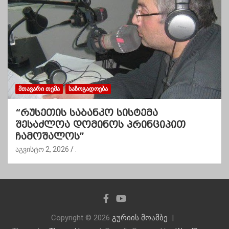
ᲛᲗᲐᲕᲐᲠᲘ ᲗᲔᲛᲐ
ᲡᲐᲖᲝᲒᲐᲓᲝᲔᲑᲐ
“რუსეთის საბანკო სისტემა
შესაძლოა დომინოს პრინციპით
ჩამოშალოს”
აგვისტო 2, 2026
.
Copyright © 2026
გურიის მოამბე