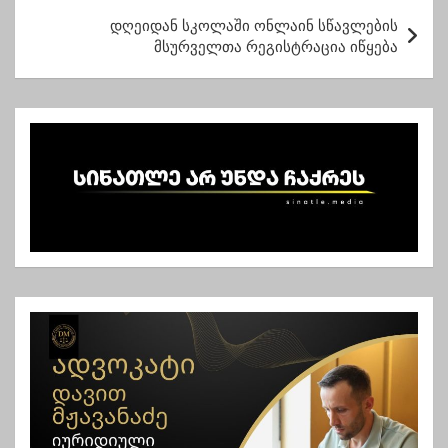
ტ
დღეიდან სკოლაში ონლაინ სწავლების
მსურველთა რეგისტრაცია იწყება
ი
ს
ნ
ა
ვ
ი
გ
ა
ც
ი
ა