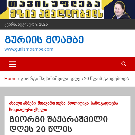
S
k
i
p
კვირა, აგვისტო 9, 2026
t
o
გურიის მოამბე
c
o
www.guriismoambe.com
n
t
e
n
Home
გიორგი შაქარაშვილი დღეს 20 წლის გახდებოდა
t
ᲐᲮᲐᲚᲘ ᲐᲛᲑᲔᲑᲘ
ᲛᲗᲐᲕᲐᲠᲘ ᲗᲔᲛᲐ
ᲞᲝᲚᲘᲢᲘᲙᲐ
ᲡᲐᲖᲝᲒᲐᲓᲝᲔᲑᲐ
ᲡᲝᲪᲘᲐᲚᲣᲠᲘ ᲥᲡᲔᲚᲘ
გიორგი შაქარაშვილი
დღეს 20 წლის