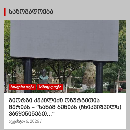
საზოგადოება
ᲛᲗᲐᲕᲐᲠᲘ ᲗᲔᲛᲐ
ᲡᲐᲖᲝᲒᲐᲓᲝᲔᲑᲐ
გიორგი კეკელიძე ოზურგეთის
მერიას – “სანამ ბენიას (ჩხიკვიშვილს)
ვაწყენინებთ…”
აგვისტო 6, 2026
.