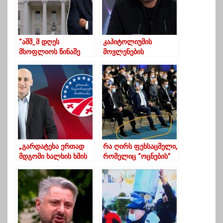
“აშშ_მ დღეს
კაპიტოლიუმის
მსოფლიოს წინაშე
მოვლენების
ჩააბარა გამოცდა
ნამდვილი და
დემოკრატიაში”
მთავარი გმირი მაიკ
პენსია – ნიკა
გვარამია
„გარდატეხა ერთად
რა ღირს ფეხსაცმელი,
მდგომი ხალხის ხმის
რომელიც “ოცნების”
ძალას მოაქვს“-ნიკა
ლიდერებში ძალიან
მელია
პოპულარულია?