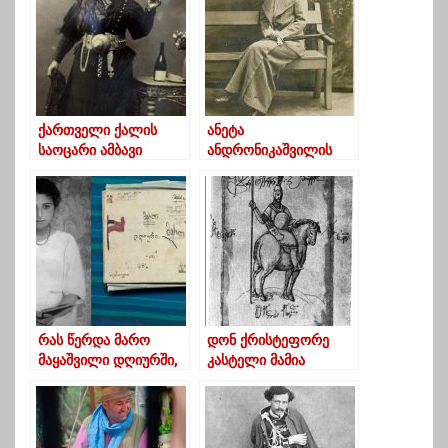
ქართველი ქალის
ანეტა
საოცარი ამბავი
ანდრონიკაშვილის
ხანმოკლე
სიცოცხლისა და
სიყვარულის ისტორია
რას წერდა მარო
დონ ქრისტეფორე
მაყაშვილი დღიურში,
კასტელი მამია
რომლის ახალი
გურიელზე
შევსებული გამოცემა,
ახლახანს დაიბეჭდა