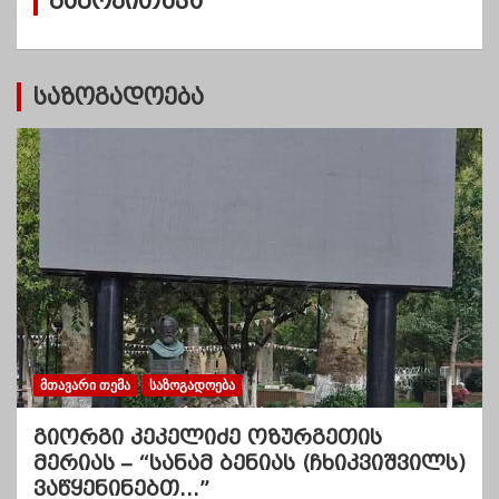
გამოკითხვა
ე
ბ
ი
საზოგადოება
ᲛᲗᲐᲕᲐᲠᲘ ᲗᲔᲛᲐ
ᲡᲐᲖᲝᲒᲐᲓᲝᲔᲑᲐ
გიორგი კეკელიძე ოზურგეთის
მერიას – “სანამ ბენიას (ჩხიკვიშვილს)
ვაწყენინებთ…”