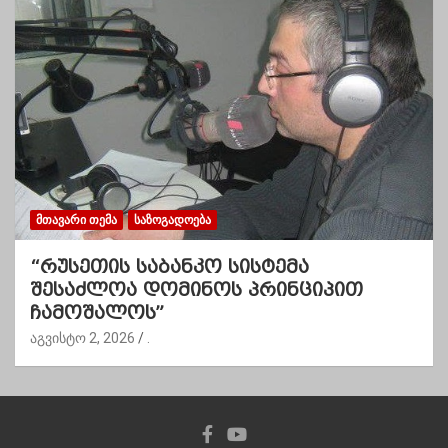
ᲛᲗᲐᲕᲐᲠᲘ ᲗᲔᲛᲐ
ᲡᲐᲖᲝᲒᲐᲓᲝᲔᲑᲐ
“რუსეთის საბანკო სისტემა
შესაძლოა დომინოს პრინციპით
ჩამოშალოს”
აგვისტო 2, 2026
.