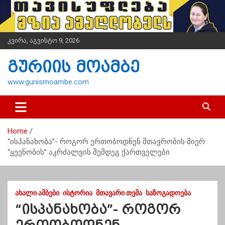
S
k
i
p
კვირა, აგვისტო 9, 2026
t
o
გურიის მოამბე
c
o
www.guriismoambe.com
n
t
e
n
Home
t
“ისპანახობა”- როგორ ერთობოდნენ მთავრობის მიერ
“ყეენობის” აკრძალვის შემდეგ ქართველები
ᲐᲮᲐᲚᲘ ᲐᲛᲑᲔᲑᲘ
ᲘᲡᲢᲝᲠᲘᲐ
ᲛᲗᲐᲕᲐᲠᲘ ᲗᲔᲛᲐ
ᲡᲐᲖᲝᲒᲐᲓᲝᲔᲑᲐ
“ისპანახობა”- როგორ