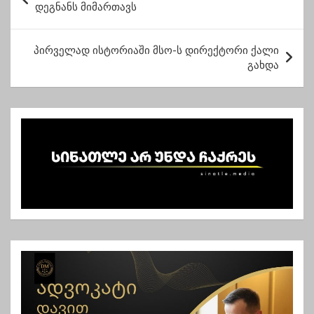
ო
დეგნანს მიმართავს
ს
ტ
პირველად ისტორიაში მსო-ს დირექტორი ქალი
გახდა
ი
ს
ნ
ა
ვ
ი
გ
ა
ც
ი
ა