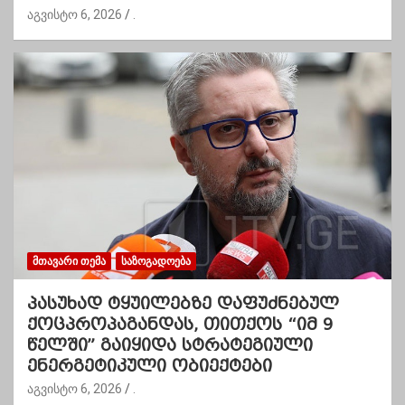
აგვისტო 6, 2026
.
ᲛᲗᲐᲕᲐᲠᲘ ᲗᲔᲛᲐ
ᲡᲐᲖᲝᲒᲐᲓᲝᲔᲑᲐ
პასუხად ტყუილებზე დაფუძნებულ
ქოცპროპაგანდას, თითქოს “იმ 9
წელში” გაიყიდა სტრატეგიული
ენერგეტიკული ობიექტები
აგვისტო 6, 2026
.